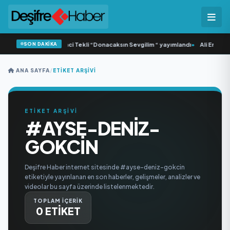
SON DAKİKA
Yonca Samlı ‘dan İkinci Tekli “Donacaksın Sevgilim “ yayımlandı
•
Ali Emre Aç
ANA SAYFA
/
ETIKET ARŞIVI
ETİKET ARŞİVİ
#AYSE-DENIZ-
GOKCIN
Deşifre Haber internet sitesinde #ayse-deniz-gokcin
etiketiyle yayınlanan en son haberler, gelişmeler, analizler ve
videolar bu sayfa üzerinde listelenmektedir.
TOPLAM İÇERİK
0 ETİKET