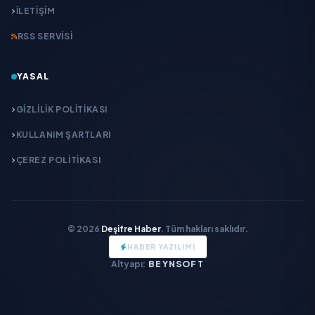
İLETIŞIM
RSS SERVISI
YASAL
GIZLILIK POLITIKASI
KULLANIM ŞARTLARI
ÇEREZ POLITIKASI
© 2026
Deşifre Haber
. Tüm hakları saklıdır.
HABER YAZILIMI
Altyapı:
BEYNSOFT