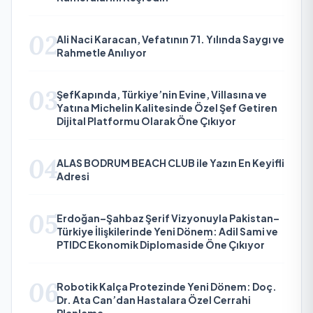
02
Ali Naci Karacan, Vefatının 71. Yılında Saygı ve
Rahmetle Anılıyor
03
ŞefKapında, Türkiye’nin Evine, Villasına ve
Yatına Michelin Kalitesinde Özel Şef Getiren
Dijital Platformu Olarak Öne Çıkıyor
04
ALAS BODRUM BEACH CLUB ile Yazın En Keyifli
Adresi
05
Erdoğan–Şahbaz Şerif Vizyonuyla Pakistan–
Türkiye İlişkilerinde Yeni Dönem: Adil Sami ve
PTIDC Ekonomik Diplomaside Öne Çıkıyor
06
Robotik Kalça Protezinde Yeni Dönem: Doç.
Dr. Ata Can’dan Hastalara Özel Cerrahi