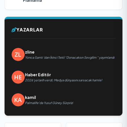
Planlama
YAZARLAR
zline
Yonca Samlı ‘dan İkinci Tekli “Donacaksın Sevgilim “ yayımlandı
Haber Editör
2026’ya tarih verdi; Medya dünyasını sarsacak hamle!
kamil
Palmalife’da Yusuf Güney Sürprizi