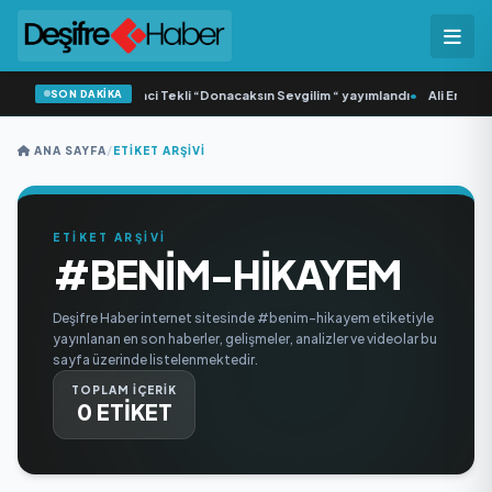
SON DAKİKA
Yonca Samlı ‘dan İkinci Tekli “Donacaksın Sevgilim “ yayımlandı
•
Ali Emre Aç
ANA SAYFA
/
ETIKET ARŞIVI
ETİKET ARŞİVİ
#BENIM-HIKAYEM
Deşifre Haber internet sitesinde #benim-hikayem etiketiyle
yayınlanan en son haberler, gelişmeler, analizler ve videolar bu
sayfa üzerinde listelenmektedir.
TOPLAM İÇERİK
0 ETİKET