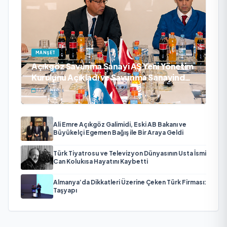
MANŞET
Açıkgöz Savunma Sanayi AŞ Yeni Yönetim
Kurulunu Açıkladı ve Savunma Sanayinde
Küresel Vizyon Vurgusu
07.08.2026
Ali Emre Açıkgöz Galimidi, Eski AB Bakanı ve
Büyükelçi Egemen Bağış ile Bir Araya Geldi
Türk Tiyatrosu ve Televizyon Dünyasının Usta İsmi
Can Kolukısa Hayatını Kaybetti
Almanya’da Dikkatleri Üzerine Çeken Türk Firması:
Taşyapı