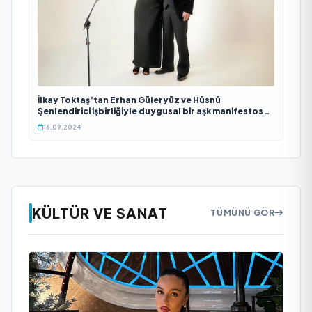
İlkay Toktaş’tan Erhan Güleryüz ve Hüsnü
Şenlendirici işbirliğiyle duygusal bir aşk manifestosu:
“Deliler Gibi”
16.09.2024
KÜLTÜR VE SANAT
TÜMÜNÜ GÖR