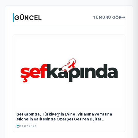
GÜNCEL
TÜMÜNÜ GÖR
ŞefKapında, Türkiye’nin Evine, Villasına ve Yatına
Michelin Kalitesinde Özel Şef Getiren Dijital
Platformu Olarak Öne Çıkıyor
03.07.2026