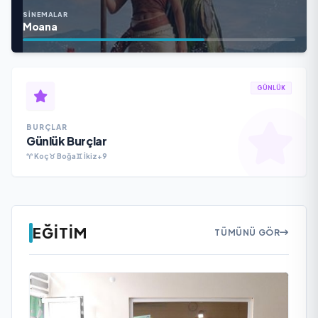
SINEMALAR
Moana
GÜNLÜK
BURÇLAR
Günlük Burçlar
♈ Koç
♉ Boğa
♊ İkiz
+9
EĞITIM
TÜMÜNÜ GÖR