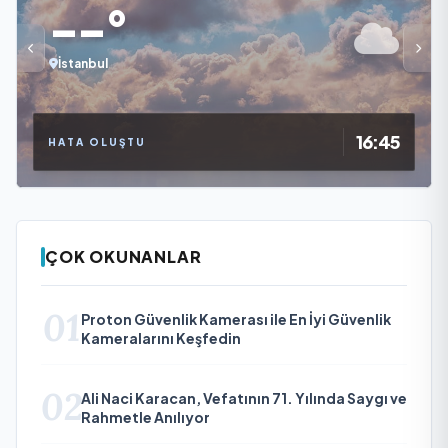
--°
İstanbul
16:45
HATA OLUŞTU
ÇOK OKUNANLAR
01
Proton Güvenlik Kamerası ile En İyi Güvenlik
Kameralarını Keşfedin
02
Ali Naci Karacan, Vefatının 71. Yılında Saygı ve
Rahmetle Anılıyor