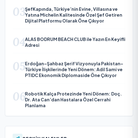
03
ŞefKapında, Türkiye’nin Evine, Villasına ve
Yatına Michelin Kalitesinde Özel Şef Getiren
Dijital Platformu Olarak Öne Çıkıyor
04
ALAS BODRUM BEACH CLUB ile Yazın En Keyifli
Adresi
05
Erdoğan–Şahbaz Şerif Vizyonuyla Pakistan–
Türkiye İlişkilerinde Yeni Dönem: Adil Sami ve
PTIDC Ekonomik Diplomaside Öne Çıkıyor
06
Robotik Kalça Protezinde Yeni Dönem: Doç.
Dr. Ata Can’dan Hastalara Özel Cerrahi
Planlama