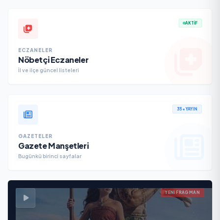
AKTİF
ECZANELER
Nöbetçi Eczaneler
İl ve ilçe güncel listeleri
35+ YAYIN
GAZETELER
Gazete Manşetleri
Bugünkü birinci sayfalar
YENI FRAGMAN