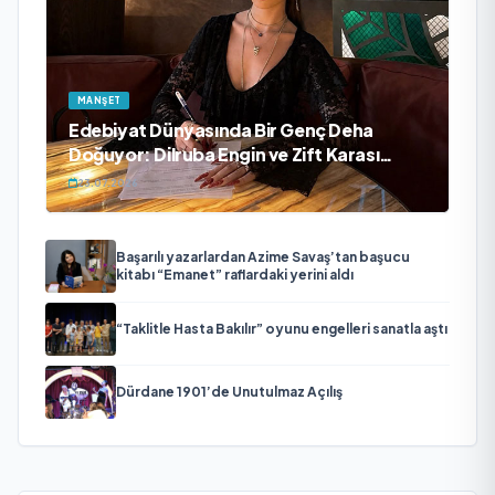
MANŞET
Edebiyat Dünyasında Bir Genç Deha
Doğuyor: Dilruba Engin ve Zift Karası
Evreni ‘AVENOİR’
23.07.2026
Başarılı yazarlardan Azime Savaş’tan başucu
kitabı “Emanet” raflardaki yerini aldı
“Taklitle Hasta Bakılır” oyunu engelleri sanatla aştı
Dürdane 1901’de Unutulmaz Açılış