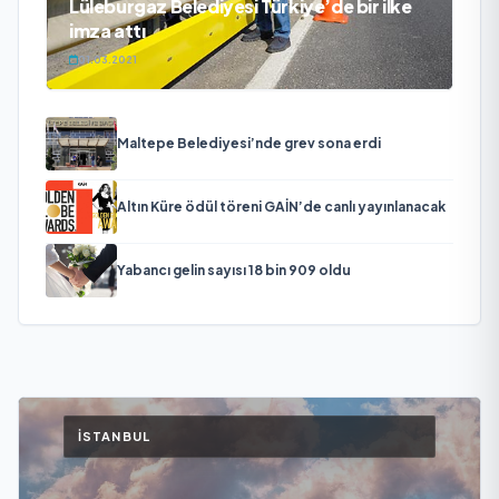
Lüleburgaz Belediyesi Türkiye’de bir ilke
imza attı
01.03.2021
Maltepe Belediyesi’nde grev sona erdi
Altın Küre ödül töreni GAİN’de canlı yayınlanacak
Yabancı gelin sayısı 18 bin 909 oldu