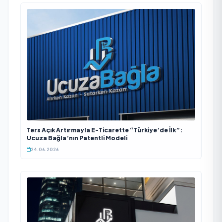
Ters Açık Artırmayla E-Ticarette “Türkiye’de İlk”:
Ucuza Bağla’nın Patentli Modeli
24.06.2026