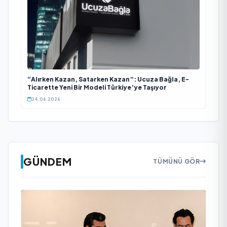
“Alırken Kazan, Satarken Kazan”: Ucuza Bağla, E-
Ticarette Yeni Bir Modeli Türkiye’ye Taşıyor
24.06.2026
GÜNDEM
TÜMÜNÜ GÖR