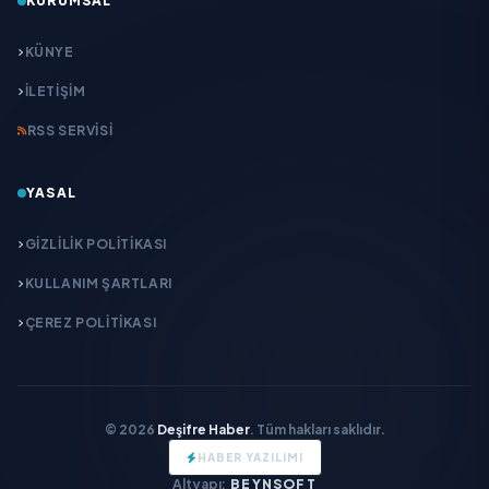
KURUMSAL
KÜNYE
İLETIŞIM
RSS SERVISI
YASAL
GIZLILIK POLITIKASI
KULLANIM ŞARTLARI
ÇEREZ POLITIKASI
© 2026
Deşifre Haber
. Tüm hakları saklıdır.
HABER YAZILIMI
Altyapı:
BEYNSOFT