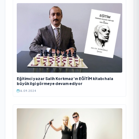
Eğitimci yazar Salih Korkmaz’ın EĞİTİM kitabı hala
büyük ilgi görmeye devam ediyor
16.09.2024