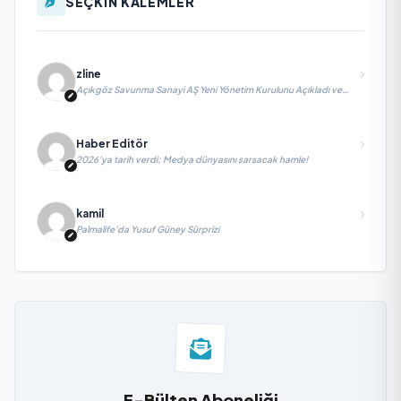
SEÇKİN KALEMLER
zline
Açıkgöz Savunma Sanayi AŞ Yeni Yönetim Kurulunu Açıkladı ve
Savunma Sanayinde Küresel Vizyon Vurgusu
Haber Editör
2026’ya tarih verdi; Medya dünyasını sarsacak hamle!
kamil
Palmalife’da Yusuf Güney Sürprizi
E-Bülten Aboneliği