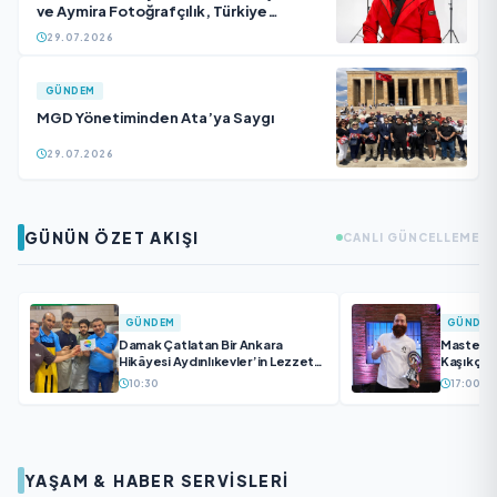
ve Aymira Fotoğrafçılık, Türkiye
Geneline Hizmet Ağını Genişletiyor
29.07.2026
GÜNDEM
MGD Yönetiminden Ata’ya Saygı
29.07.2026
GÜNÜN ÖZET AKIŞI
CANLI GÜNCELLEME
GÜNDEM
GÜNDEM
Damak Çatlatan Bir Ankara
MasterC
Hikâyesi Aydınlıkevler’in Lezzet
Kaşıkçı E
Durağı Urfa Damak
10:30
17:00
YAŞAM & HABER SERVİSLERİ