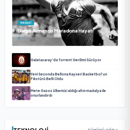
MANŞET
Diego Armando Maradona Hayatı
13.08.2022
Galatasaray'da Torrent Gerilimi Sürüyor
Yeni Sezonda Bellona Kayseri Basketbol’un
Fikstürü Belli Oldu
Mete Gazoz ülkemizi aldığı altın madalya ile
onurlandırdı