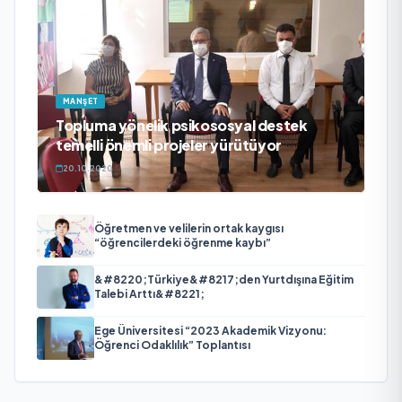
MANŞET
Topluma yönelik psikososyal destek
temelli önemli projeler yürütüyor
20.10.2020
Öğretmen ve velilerin ortak kaygısı
“öğrencilerdeki öğrenme kaybı”
&#8220;Türkiye&#8217;den Yurtdışına Eğitim
Talebi Arttı&#8221;
Ege Üniversitesi “2023 Akademik Vizyonu:
Öğrenci Odaklılık” Toplantısı