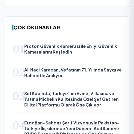
ÇOK OKUNANLAR
01
Proton Güvenlik Kamerası ile En İyi Güvenlik
Kameralarını Keşfedin
02
Ali Naci Karacan, Vefatının 71. Yılında Saygı ve
Rahmetle Anılıyor
03
ŞefKapında, Türkiye’nin Evine, Villasına ve
Yatına Michelin Kalitesinde Özel Şef Getiren
Dijital Platformu Olarak Öne Çıkıyor
04
Erdoğan–Şahbaz Şerif Vizyonuyla Pakistan–
Türkiye İlişkilerinde Yeni Dönem: Adil Sami ve