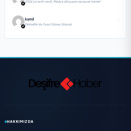
2026’ya tarih verdi; Medya dünyasını sarsacak hamle!
kamil
Palmalife’da Yusuf Güney Sürprizi
HAKKIMIZDA