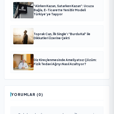
“Alırken Kazan, Satarken Kazan”: Ucuza
Bağla, E-Ticarette Yeni Bir Modeli
Türkiye’ye Taşıyor
Toprak Can, İlk Single’ı “Burda Kal” ile
Dikkatleri Üzerine Çekti
Diz Kireçlenmesinde Ameliyatsız Çözüm:
Fizik Tedavi Ağrıyı Nasıl Azaltıyor?
YORUMLAR (0)