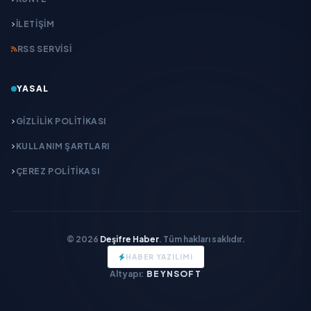
İLETIŞIM
RSS SERVISI
YASAL
GIZLILIK POLITIKASI
KULLANIM ŞARTLARI
ÇEREZ POLITIKASI
© 2026
Deşifre Haber
. Tüm hakları saklıdır.
HABER YAZILIMI
Altyapı:
BEYNSOFT