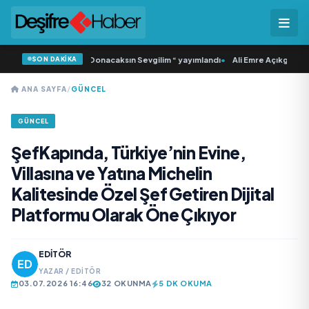
SON DAKİKA
ı ‘dan İkinci Tekli “Donacaksın Sevgilim “ yayımlandı
•
Ali Emre Açıkgöz Galimi
ANA SAYFA
/
GÜNCEL
GÜNCEL
ŞefKapında, Türkiye’nin Evine,
Villasına ve Yatına Michelin
Kalitesinde Özel Şef Getiren Dijital
Platformu Olarak Öne Çıkıyor
EDITÖR
YAZAR / EDITÖR
03.07.2026 16:46
32 OKUNMA
5 DK OKUMA