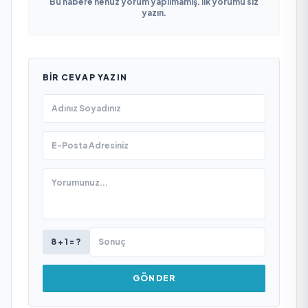
Bu habere henüz yorum yapılmamış. İlk yorumu siz
yazın.
BIR CEVAP YAZIN
8 + 1 = ?
GÖNDER