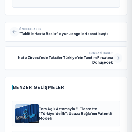
ÖNCEKI HABER
“Taklitle Hasta Bakılır” oyunu engelleri sanatla aştı
SONRAKI HABER
Nato Zirvesi’nde Taksiler Türkiye’nin Tanıtım Fırsatına
Dönüşecek
BENZER GELIŞMELER
Ters Açık Artırmayla E-Ticarette
“Türkiye’de İlk”: Ucuza Bağla’nın Patentli
Modeli