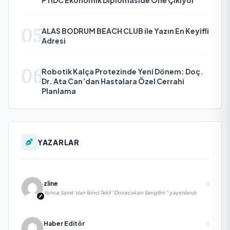
PTIDC Ekonomik Diplomaside Öne Çıkıyor
05
ALAS BODRUM BEACH CLUB ile Yazın En Keyifli
Adresi
06
Robotik Kalça Protezinde Yeni Dönem: Doç.
Dr. Ata Can’dan Hastalara Özel Cerrahi
Planlama
YAZARLAR
zline
Yonca Samlı ‘dan İkinci Tekli “Donacaksın Sevgilim “ yayımlandı
Haber Editör