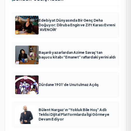
Edebiyat Dünyasında Bir Genç Deha
Doğuyor: Dilruba Engin ve Zift Karası Evreni
‘AVENOİR’
Başarılı yazarlardan Azime Savaş’tan
başucu kitabı “Emanet” raflardaki yerini aldı
Dürdane 1901’de Unutulmaz Açılış
Bülent Nargaz’ın “Yokluk Bile Hoş” Adlı
Teklisi Dijital Platformlarda İlgi Görmeye
Devam Ediyor