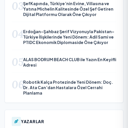
03
ŞefKapında, Türkiye’nin Evine, Villasına ve
Yatına Michelin Kalitesinde Özel Şef Getiren
Dijital Platformu Olarak Öne Çıkıyor
04
Erdoğan–Şahbaz Şerif Vizyonuyla Pakistan–
Türkiye İlişkilerinde Yeni Dönem: Adil Sami ve
PTIDC Ekonomik Diplomaside Öne Çıkıyor
05
ALAS BODRUM BEACH CLUB ile Yazın En Keyifli
Adresi
06
Robotik Kalça Protezinde Yeni Dönem: Doç.
Dr. Ata Can’dan Hastalara Özel Cerrahi
Planlama
YAZARLAR