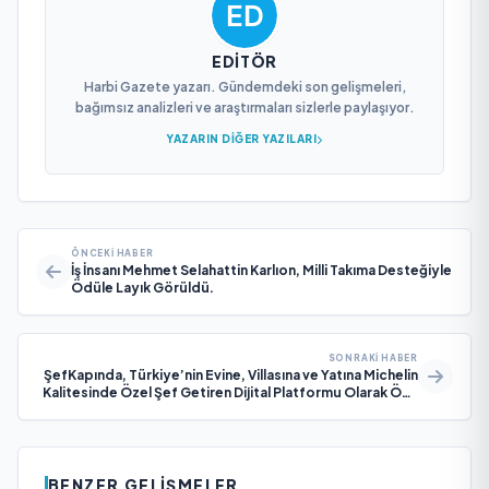
EDITÖR
Harbi Gazete yazarı. Gündemdeki son gelişmeleri,
bağımsız analizleri ve araştırmaları sizlerle paylaşıyor.
YAZARIN DIĞER YAZILARI
ÖNCEKI HABER
İş İnsanı Mehmet Selahattin Karlıon, Milli Takıma Desteğiyle
Ödüle Layık Görüldü.
SONRAKI HABER
ŞefKapında, Türkiye’nin Evine, Villasına ve Yatına Michelin
Kalitesinde Özel Şef Getiren Dijital Platformu Olarak Öne
Çıkıyor
BENZER GELIŞMELER