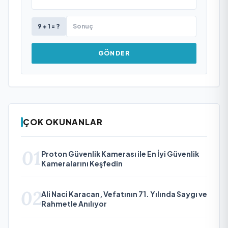
9 + 1 = ?
GÖNDER
ÇOK OKUNANLAR
01
Proton Güvenlik Kamerası ile En İyi Güvenlik
Kameralarını Keşfedin
02
Ali Naci Karacan, Vefatının 71. Yılında Saygı ve
Rahmetle Anılıyor