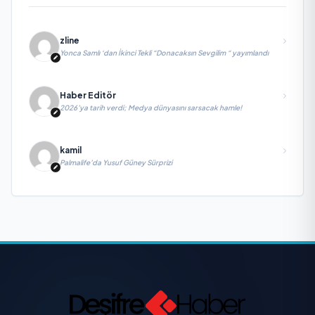
zline
Yonca Samlı ‘dan İkinci Tekli “Donacaksın Sevgilim “ yayımlandı
Haber Editör
2026’ya tarih verdi; Medya dünyasını sarsacak hamle!
kamil
Palmalife’da Yusuf Güney Sürprizi