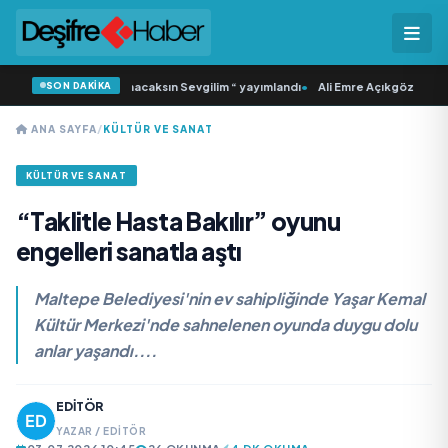
SON DAKİKA
an İkinci Tekli “Donacaksın Sevgilim “ yayımlandı
•
Ali Emre Açıkgöz Galimidi, 
ANA SAYFA
/
KÜLTÜR VE SANAT
KÜLTÜR VE SANAT
“Taklitle Hasta Bakılır” oyunu
engelleri sanatla aştı
Maltepe Belediyesi'nin ev sahipliğinde Yaşar Kemal
Kültür Merkezi'nde sahnelenen oyunda duygu dolu
anlar yaşandı....
EDITÖR
YAZAR / EDITÖR