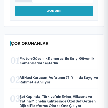
GÖNDER
ÇOK OKUNANLAR
01
Proton Güvenlik Kamerası ile En İyi Güvenlik
Kameralarını Keşfedin
02
Ali Naci Karacan, Vefatının 71. Yılında Saygı ve
Rahmetle Anılıyor
03
ŞefKapında, Türkiye’nin Evine, Villasına ve
Yatına Michelin Kalitesinde Özel Şef Getiren
Dijital Platformu Olarak Öne Çıkıyor