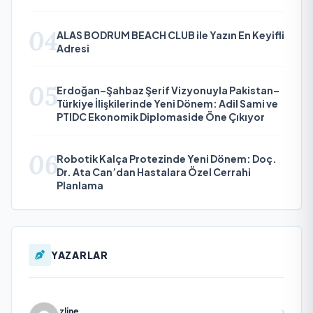
04
ALAS BODRUM BEACH CLUB ile Yazın En Keyifli
Adresi
05
Erdoğan–Şahbaz Şerif Vizyonuyla Pakistan–
Türkiye İlişkilerinde Yeni Dönem: Adil Sami ve
PTIDC Ekonomik Diplomaside Öne Çıkıyor
06
Robotik Kalça Protezinde Yeni Dönem: Doç.
Dr. Ata Can’dan Hastalara Özel Cerrahi
Planlama
YAZARLAR
zline