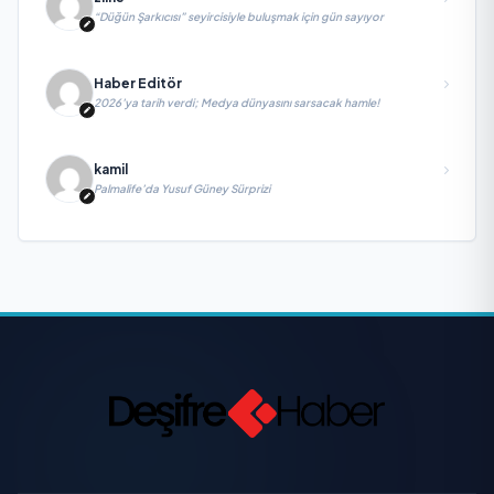
“Düğün Şarkıcısı” seyircisiyle buluşmak için gün sayıyor
Haber Editör
2026’ya tarih verdi; Medya dünyasını sarsacak hamle!
kamil
Palmalife’da Yusuf Güney Sürprizi