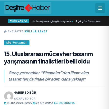
SON DAKİKA
 Şarkıcısı” seyircisiyle buluşmak için gün sayıyor
•
Açıkgöz Savunma Sanayi AŞ
ANA SAYFA
/
KÜLTÜR SANAT
KÜLTÜR SANAT
15.Uluslararası mücevher tasarım
yarışmasının finalistleri belli oldu
Genç yetenekler “Efsaneler”den ilham alan
tasarımlarıyla finale bir adım daha yaklaştı
HABER EDITÖR
YAZAR / EDITÖR
14.02.2025 22:27
27 OKUNMA
3 DK OKUMA