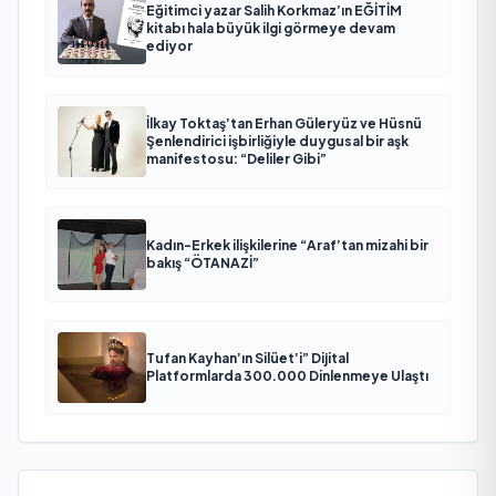
Eğitimci yazar Salih Korkmaz’ın EĞİTİM
kitabı hala büyük ilgi görmeye devam
ediyor
İlkay Toktaş’tan Erhan Güleryüz ve Hüsnü
Şenlendirici işbirliğiyle duygusal bir aşk
manifestosu: “Deliler Gibi”
Kadın-Erkek ilişkilerine “Araf’tan mizahi bir
bakış “ÖTANAZİ”
Tufan Kayhan’ın Silüet’i” Dijital
Platformlarda 300.000 Dinlenmeye Ulaştı