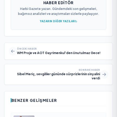
HABER EDITÖR
Harbi Gazete yazarı. Gündemdeki son gelişmeleri,
bağımsız analizleri ve araştırmaları sizlerle paylaşıyor.
YAZARIN DIĞER YAZILARI
ÖNCEKI HABER
WM Proje ve AOT Gayrimenkul’den Unutulmaz Gece!
SONRAKI HABER
Sibel Meriç, sevgililer gününde sürprizlerinin sinyalini
verdi
BENZER GELIŞMELER