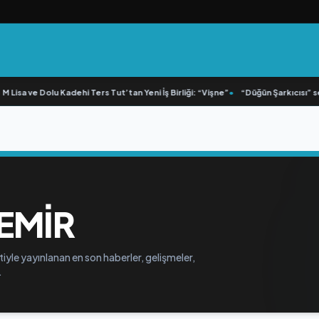
 Lisa ve Dolu Kadehi Ters Tut’tan Yeni İş Birliği: “Vişne”
•
“Düğün Şarkıcısı” sey
EMIR
iyle yayınlanan en son haberler, gelişmeler,
.