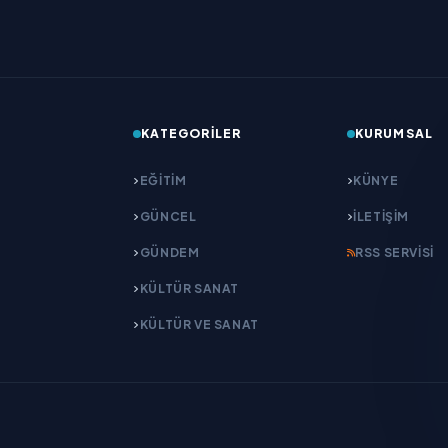
KATEGORILER
KURUMSAL
EĞITIM
KÜNYE
GÜNCEL
İLETIŞIM
GÜNDEM
RSS SERVISI
KÜLTÜR SANAT
KÜLTÜR VE SANAT