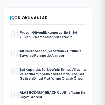
ÇOK OKUNANLAR
01
Proton Güvenlik Kamerası ile En İyi
Güvenlik Kameralarını Keşfedin
02
Ali Naci Karacan, Vefatının 71. Yılında
Saygı ve Rahmetle Anılıyor
03
ŞefKapında, Türkiye’nin Evine, Villasına
ve Yatına Michelin Kalitesinde Özel Şef
Getiren Dijital Platformu Olarak Öne
Çıkıyor
04
ALAS BODRUM BEACH CLUB ile Yazın En
Keyifli Adresi