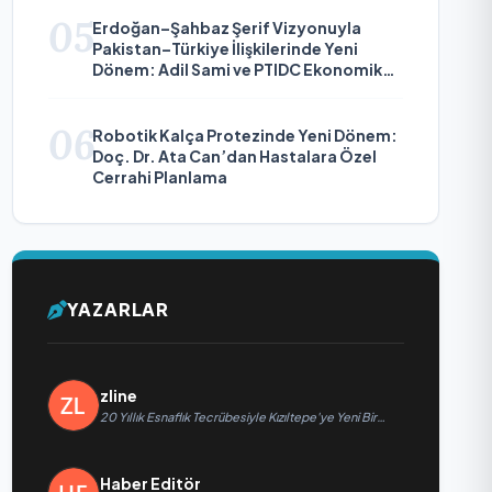
05
Erdoğan–Şahbaz Şerif Vizyonuyla
Pakistan–Türkiye İlişkilerinde Yeni
Dönem: Adil Sami ve PTIDC Ekonomik
Diplomaside Öne Çıkıyor
06
Robotik Kalça Protezinde Yeni Dönem:
Doç. Dr. Ata Can’dan Hastalara Özel
Cerrahi Planlama
YAZARLAR
zline
20 Yıllık Esnaflık Tecrübesiyle Kızıltepe'ye Yeni Bir
Marka Kazandırdı
Haber Editör