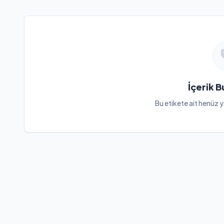
İçerik 
Bu etikete ait henüz y