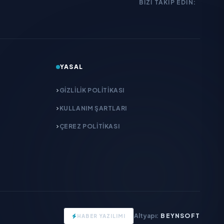
BIZI TAKIP EDIN:
YASAL
GIZLILIK POLITIKASI
KULLANIM ŞARTLARI
ÇEREZ POLITIKASI
Altyapı:
BEYNSOFT
HABER YAZILIMI