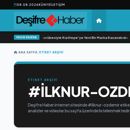
08.08.2026
KÜNYE
İLETIŞIM
SON DAKİKA
•
20 Yıllık Esnaflık Tecrübesiyle Kızıltepe'ye Yeni Bir Marka Kazandırdı
•
M
ANA SAYFA
/
ETIKET ARŞIVI
ETİKET ARŞİVİ
#ILKNUR-OZD
Deşifre Haber internet sitesinde #ilknur-ozdemir etiket
analizler ve videolar bu sayfa üzerinde listelenmektedir