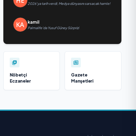
2026’ya tarih verdi; Medya dünyasını sarsacak hamle!
kamil
Palmalife’da Yusuf Güney Sürprizi
Nöbetçi
Gazete
Eczaneler
Manşetleri