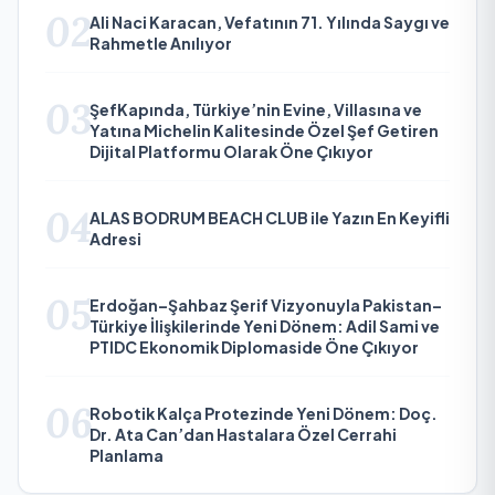
02
Ali Naci Karacan, Vefatının 71. Yılında Saygı ve
Rahmetle Anılıyor
03
ŞefKapında, Türkiye’nin Evine, Villasına ve
Yatına Michelin Kalitesinde Özel Şef Getiren
Dijital Platformu Olarak Öne Çıkıyor
04
ALAS BODRUM BEACH CLUB ile Yazın En Keyifli
Adresi
05
Erdoğan–Şahbaz Şerif Vizyonuyla Pakistan–
Türkiye İlişkilerinde Yeni Dönem: Adil Sami ve
PTIDC Ekonomik Diplomaside Öne Çıkıyor
06
Robotik Kalça Protezinde Yeni Dönem: Doç.
Dr. Ata Can’dan Hastalara Özel Cerrahi
Planlama