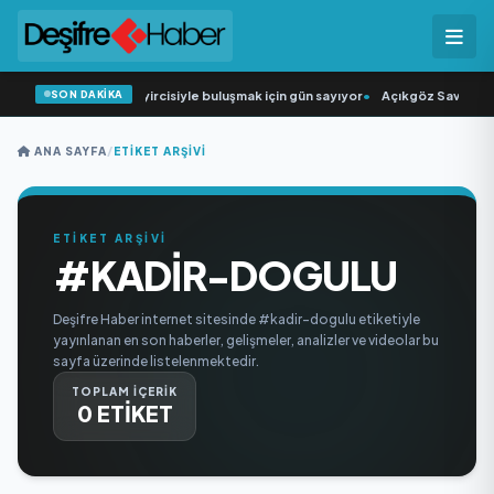
SON DAKİKA
“Düğün Şarkıcısı” seyircisiyle buluşmak için gün sayıyor
•
Açıkgöz Savunma S
ANA SAYFA
/
ETIKET ARŞIVI
ETİKET ARŞİVİ
#KADIR-DOGULU
Deşifre Haber internet sitesinde #kadir-dogulu etiketiyle
yayınlanan en son haberler, gelişmeler, analizler ve videolar bu
sayfa üzerinde listelenmektedir.
TOPLAM İÇERİK
0 ETİKET