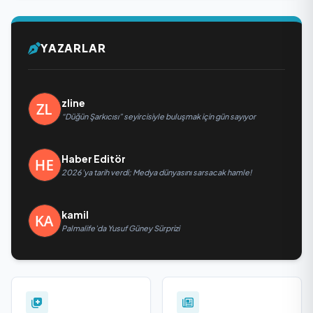
YAZARLAR
zline
“Düğün Şarkıcısı” seyircisiyle buluşmak için gün sayıyor
Haber Editör
2026’ya tarih verdi; Medya dünyasını sarsacak hamle!
kamil
Palmalife’da Yusuf Güney Sürprizi