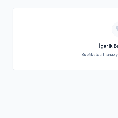
İçerik 
Bu etikete ait henüz y