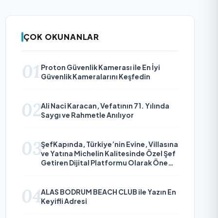
ÇOK OKUNANLAR
01
Proton Güvenlik Kamerası ile En İyi
Güvenlik Kameralarını Keşfedin
02
Ali Naci Karacan, Vefatının 71. Yılında
Saygı ve Rahmetle Anılıyor
03
ŞefKapında, Türkiye’nin Evine, Villasına
ve Yatına Michelin Kalitesinde Özel Şef
Getiren Dijital Platformu Olarak Öne
Çıkıyor
04
ALAS BODRUM BEACH CLUB ile Yazın En
Keyifli Adresi