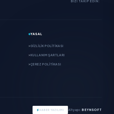
BIZI TAKIP EDIN:
YASAL
GIZLILIK POLITIKASI
KULLANIM ŞARTLARI
ÇEREZ POLITIKASI
Altyapı:
BEYNSOFT
HABER YAZILIMI