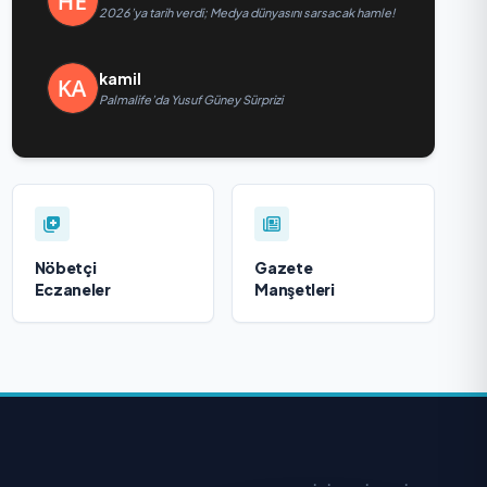
2026’ya tarih verdi; Medya dünyasını sarsacak hamle!
kamil
Palmalife’da Yusuf Güney Sürprizi
Nöbetçi
Gazete
Eczaneler
Manşetleri