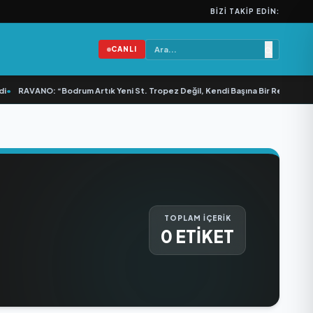
BIZI TAKIP EDIN:
CANLI
•
RAVANO: “Bodrum Artık Yeni St. Tropez Değil, Kendi Başına Bir Referans”
•
TOPLAM İÇERİK
0 ETİKET