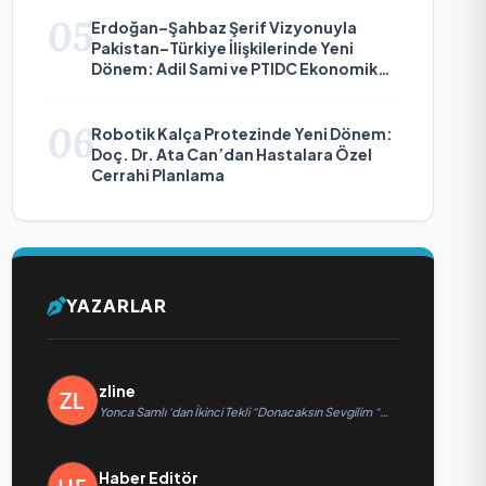
05
Erdoğan–Şahbaz Şerif Vizyonuyla
Pakistan–Türkiye İlişkilerinde Yeni
Dönem: Adil Sami ve PTIDC Ekonomik
Diplomaside Öne Çıkıyor
06
Robotik Kalça Protezinde Yeni Dönem:
Doç. Dr. Ata Can’dan Hastalara Özel
Cerrahi Planlama
YAZARLAR
zline
Yonca Samlı ‘dan İkinci Tekli “Donacaksın Sevgilim “
yayımlandı
Haber Editör