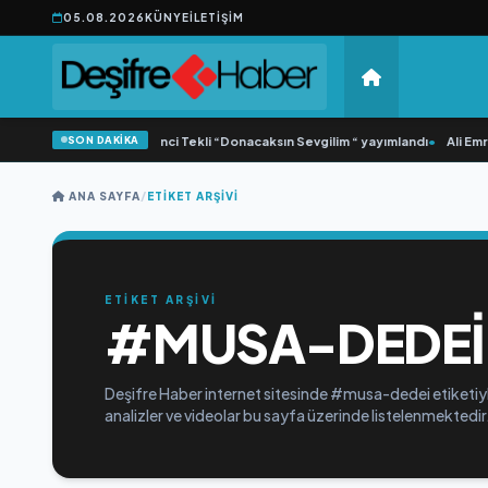
05.08.2026
KÜNYE
İLETIŞIM
SON DAKİKA
•
Yonca Samlı ‘dan İkinci Tekli “Donacaksın Sevgilim “ yayımlandı
•
Ali Emre
ANA SAYFA
/
ETIKET ARŞIVI
ETİKET ARŞİVİ
#MUSA-DEDEI
Deşifre Haber internet sitesinde #musa-dedei etiketiyl
analizler ve videolar bu sayfa üzerinde listelenmektedir