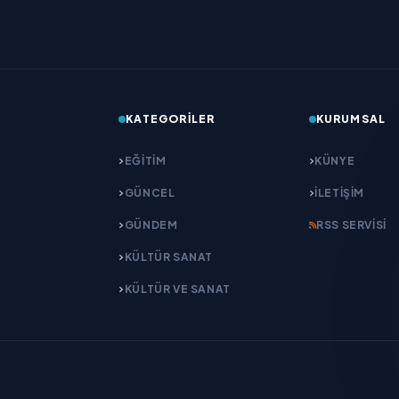
KATEGORILER
KURUMSAL
EĞITIM
KÜNYE
GÜNCEL
İLETIŞIM
GÜNDEM
RSS SERVISI
KÜLTÜR SANAT
KÜLTÜR VE SANAT