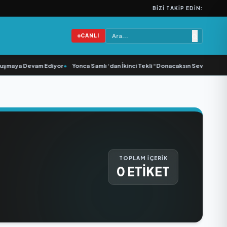
BIZI TAKIP EDIN:
CANLI
uşmaya Devam Ediyor
•
Yonca Samlı ‘dan İkinci Tekli “Donacaksın Sevgilim “ yay
TOPLAM İÇERİK
0 ETİKET