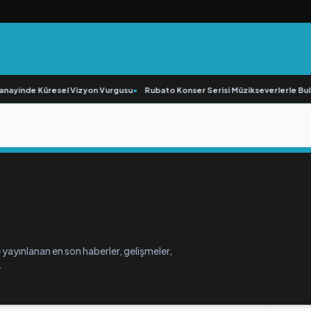
nayinde Küresel Vizyon Vurgusu
•
Rubato Konser Serisi Müzikseverlerle Bul
 yayınlanan en son haberler, gelişmeler,
.