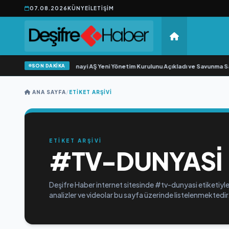
07.08.2026
KÜNYE
İLETIŞIM
SON DAKİKA
•
Açıkgöz Savunma Sanayi AŞ Yeni Yönetim Kurulunu Açıkladı ve Savunma Sa
ANA SAYFA
/
ETIKET ARŞIVI
ETİKET ARŞİVİ
#TV-DUNYASI
Deşifre Haber internet sitesinde #tv-dunyasi etiketiyle
analizler ve videolar bu sayfa üzerinde listelenmektedir