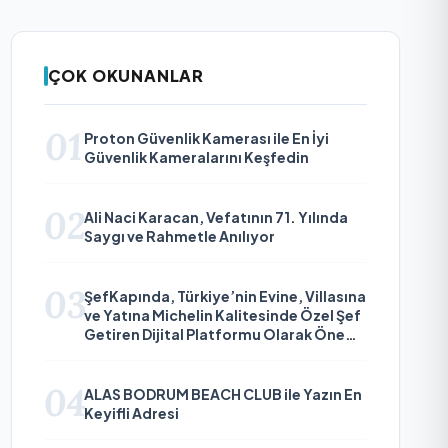
ÇOK OKUNANLAR
01
Proton Güvenlik Kamerası ile En İyi
Güvenlik Kameralarını Keşfedin
02
Ali Naci Karacan, Vefatının 71. Yılında
Saygı ve Rahmetle Anılıyor
03
ŞefKapında, Türkiye’nin Evine, Villasına
ve Yatına Michelin Kalitesinde Özel Şef
Getiren Dijital Platformu Olarak Öne
Çıkıyor
04
ALAS BODRUM BEACH CLUB ile Yazın En
Keyifli Adresi