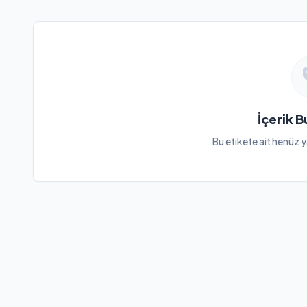
İçerik 
Bu etikete ait henüz y