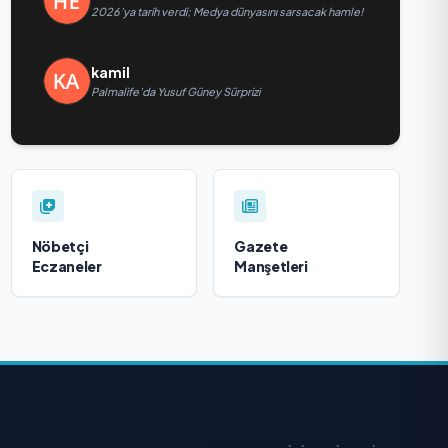
2026’ya tarih verdi; Medya dünyasını sarsacak hamle!
kamil
Palmalife’da Yusuf Güney Sürprizi
Nöbetçi
Gazete
Eczaneler
Manşetleri