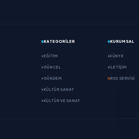
KATEGORILER
KURUMSAL
EĞITIM
KÜNYE
GÜNCEL
İLETIŞIM
GÜNDEM
RSS SERVISI
KÜLTÜR SANAT
KÜLTÜR VE SANAT