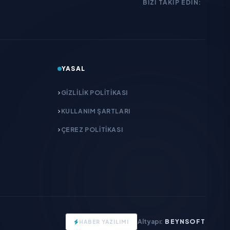
BIZI TAKIP EDIN:
YASAL
GIZLILIK POLITIKASI
KULLANIM ŞARTLARI
ÇEREZ POLITIKASI
Altyapı:
BEYNSOFT
HABER YAZILIMI