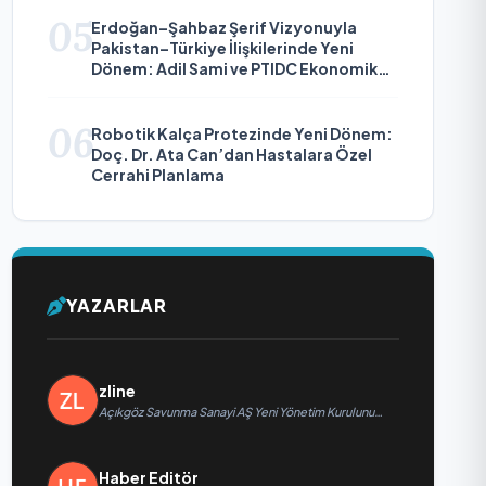
05
Erdoğan–Şahbaz Şerif Vizyonuyla
Pakistan–Türkiye İlişkilerinde Yeni
Dönem: Adil Sami ve PTIDC Ekonomik
Diplomaside Öne Çıkıyor
06
Robotik Kalça Protezinde Yeni Dönem:
Doç. Dr. Ata Can’dan Hastalara Özel
Cerrahi Planlama
YAZARLAR
zline
Açıkgöz Savunma Sanayi AŞ Yeni Yönetim Kurulunu
Açıkladı ve Savunma Sanayinde Küresel Vizyon
Vurgusu
Haber Editör