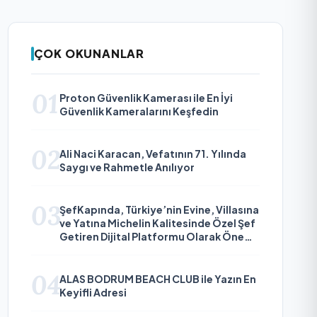
ÇOK OKUNANLAR
01
Proton Güvenlik Kamerası ile En İyi
Güvenlik Kameralarını Keşfedin
02
Ali Naci Karacan, Vefatının 71. Yılında
Saygı ve Rahmetle Anılıyor
03
ŞefKapında, Türkiye’nin Evine, Villasına
ve Yatına Michelin Kalitesinde Özel Şef
Getiren Dijital Platformu Olarak Öne
Çıkıyor
04
ALAS BODRUM BEACH CLUB ile Yazın En
Keyifli Adresi