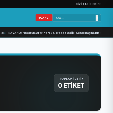
BIZI TAKIP EDIN:
CANLI
i
•
RAVANO: “Bodrum Artık Yeni St. Tropez Değil, Kendi Başına Bir Referans”
TOPLAM İÇERİK
0 ETİKET