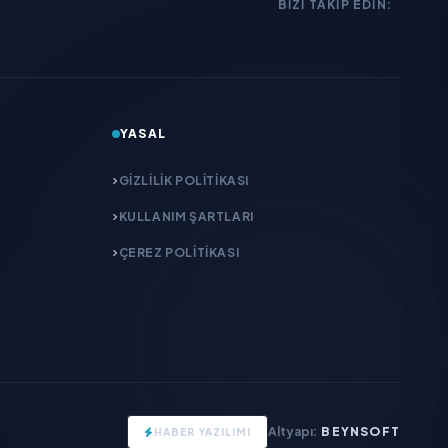
BIZI TAKIP EDIN:
YASAL
GIZLILIK POLITIKASI
KULLANIM ŞARTLARI
ÇEREZ POLITIKASI
Altyapı:
BEYNSOFT
HABER YAZILIMI