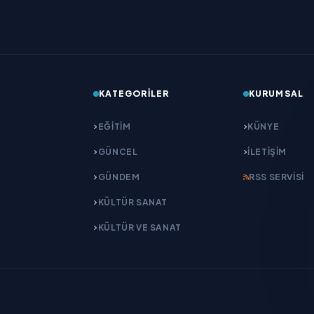
KATEGORILER
KURUMSAL
EĞITIM
KÜNYE
GÜNCEL
İLETIŞIM
GÜNDEM
RSS SERVISI
KÜLTÜR SANAT
KÜLTÜR VE SANAT