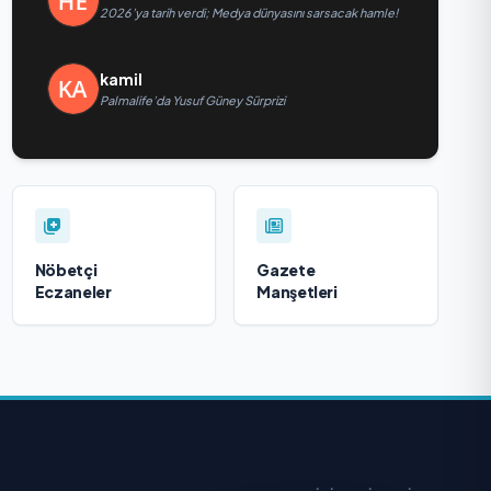
2026’ya tarih verdi; Medya dünyasını sarsacak hamle!
kamil
Palmalife’da Yusuf Güney Sürprizi
Nöbetçi
Gazete
Eczaneler
Manşetleri