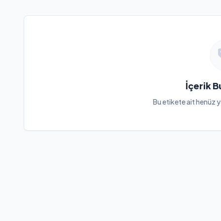
İçerik 
Bu etikete ait henüz y