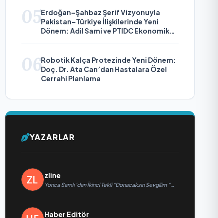
05
Erdoğan–Şahbaz Şerif Vizyonuyla
Pakistan–Türkiye İlişkilerinde Yeni
Dönem: Adil Sami ve PTIDC Ekonomik
Diplomaside Öne Çıkıyor
06
Robotik Kalça Protezinde Yeni Dönem:
Doç. Dr. Ata Can’dan Hastalara Özel
Cerrahi Planlama
YAZARLAR
zline
Yonca Samlı ‘dan İkinci Tekli “Donacaksın Sevgilim “
yayımlandı
Haber Editör