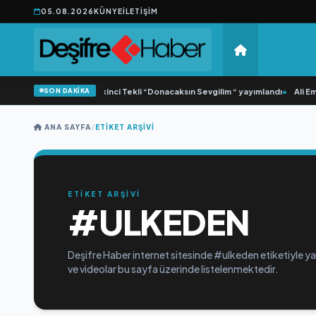
05.08.2026
KÜNYE
İLETIŞIM
SON DAKİKA
•
Yonca Samlı ‘dan İkinci Tekli “Donacaksın Sevgilim “ yayımlandı
•
Ali Emr
ANA SAYFA
/
ETIKET ARŞIVI
ETİKET ARŞİVİ
#ULKEDEN
Deşifre Haber internet sitesinde #ulkeden etiketiyle yay
ve videolar bu sayfa üzerinde listelenmektedir.