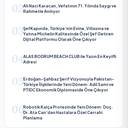
02
Ali Naci Karacan, Vefatının 71. Yılında Saygı ve
Rahmetle Anılıyor
03
ŞefKapında, Türkiye’nin Evine, Villasına ve
Yatına Michelin Kalitesinde Özel Şef Getiren
Dijital Platformu Olarak Öne Çıkıyor
04
ALAS BODRUM BEACH CLUB ile Yazın En Keyifli
Adresi
05
Erdoğan–Şahbaz Şerif Vizyonuyla Pakistan–
Türkiye İlişkilerinde Yeni Dönem: Adil Sami ve
PTIDC Ekonomik Diplomaside Öne Çıkıyor
06
Robotik Kalça Protezinde Yeni Dönem: Doç.
Dr. Ata Can’dan Hastalara Özel Cerrahi
Planlama