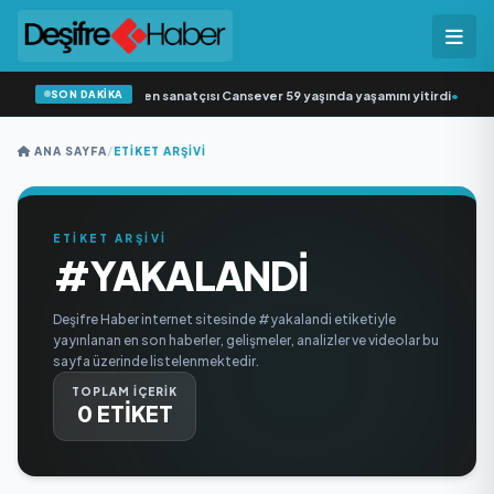
SON DAKİKA
Arabesk müziğin sevilen sanatçısı Cansever 59 yaşında yaşamını yitirdi
•
Svad
ANA SAYFA
/
ETIKET ARŞIVI
ETİKET ARŞİVİ
#YAKALANDI
Deşifre Haber internet sitesinde #yakalandi etiketiyle
yayınlanan en son haberler, gelişmeler, analizler ve videolar bu
sayfa üzerinde listelenmektedir.
TOPLAM İÇERİK
0 ETİKET