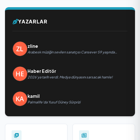
YAZARLAR
zline
Arabesk müziğin sevilen sanatçısı Cansever 59 yaşında
yaşamını yitirdi
Haber Editör
2026’ya tarih verdi; Medya dünyasını sarsacak hamle!
kamil
Palmalife’da Yusuf Güney Sürprizi