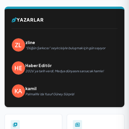
YAZARLAR
zline
“Düğün Şarkıcısı” seyircisiyle buluşmak için gün sayıyor
Haber Editör
2026’ya tarih verdi; Medya dünyasını sarsacak hamle!
kamil
Palmalife’da Yusuf Güney Sürprizi