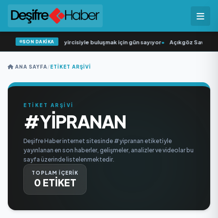
SON DAKİKA
“Düğün Şarkıcısı” seyircisiyle buluşmak için gün sayıyor
•
Açıkgöz Savunma S
ANA SAYFA
/
ETIKET ARŞIVI
ETİKET ARŞİVİ
#YIPRANAN
Deşifre Haber internet sitesinde #yipranan etiketiyle
yayınlanan en son haberler, gelişmeler, analizler ve videolar bu
sayfa üzerinde listelenmektedir.
TOPLAM İÇERİK
0 ETİKET