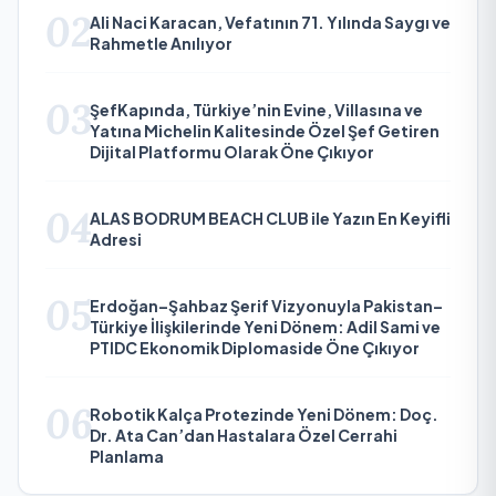
02
Ali Naci Karacan, Vefatının 71. Yılında Saygı ve
Rahmetle Anılıyor
03
ŞefKapında, Türkiye’nin Evine, Villasına ve
Yatına Michelin Kalitesinde Özel Şef Getiren
Dijital Platformu Olarak Öne Çıkıyor
04
ALAS BODRUM BEACH CLUB ile Yazın En Keyifli
Adresi
05
Erdoğan–Şahbaz Şerif Vizyonuyla Pakistan–
Türkiye İlişkilerinde Yeni Dönem: Adil Sami ve
PTIDC Ekonomik Diplomaside Öne Çıkıyor
06
Robotik Kalça Protezinde Yeni Dönem: Doç.
Dr. Ata Can’dan Hastalara Özel Cerrahi
Planlama