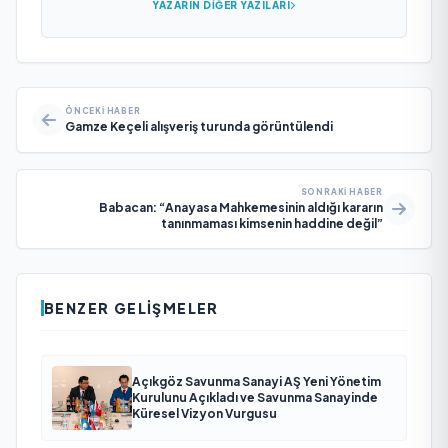
YAZARIN DIĞER YAZILARI
ÖNCEKI HABER
Gamze Keçeli alışveriş turunda görüntülendi
SONRAKI HABER
Babacan: “Anayasa Mahkemesinin aldığı kararın
tanınmaması kimsenin haddine değil”
BENZER GELIŞMELER
Açıkgöz Savunma Sanayi AŞ Yeni Yönetim
Kurulunu Açıkladı ve Savunma Sanayinde
Küresel Vizyon Vurgusu