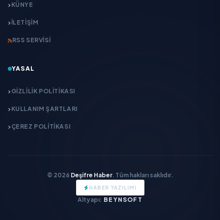
KÜNYE
İLETIŞIM
RSS SERVISI
YASAL
GIZLILIK POLITIKASI
KULLANIM ŞARTLARI
ÇEREZ POLITIKASI
© 2026
Deşifre Haber
. Tüm hakları saklıdır.
HABER YAZILIMI
Altyapı:
BEYNSOFT