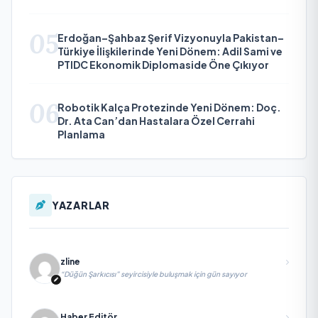
05
Erdoğan–Şahbaz Şerif Vizyonuyla Pakistan–
Türkiye İlişkilerinde Yeni Dönem: Adil Sami ve
PTIDC Ekonomik Diplomaside Öne Çıkıyor
06
Robotik Kalça Protezinde Yeni Dönem: Doç.
Dr. Ata Can’dan Hastalara Özel Cerrahi
Planlama
YAZARLAR
zline
“Düğün Şarkıcısı” seyircisiyle buluşmak için gün sayıyor
Haber Editör