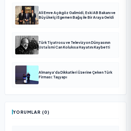
Ali Emre Açıkgöz Galimidi, Eski AB Bakanı ve
Büyükelçi Egemen Bağış ile Bir Araya Geldi
Türk Tiyatrosu ve Televizyon Dünyasının
Usta İsmi Can Kolukısa Hayatını Kaybetti
Almanya’da Dikkatleri Üzerine Çeken Türk
Firması: Taşyapı
YORUMLAR (0)