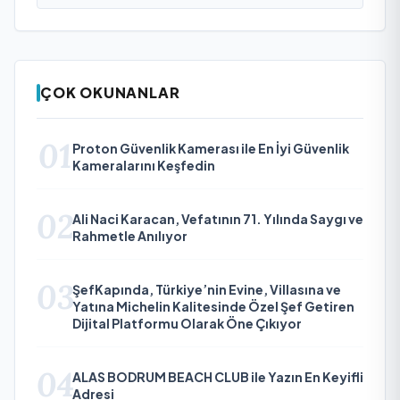
ÇOK OKUNANLAR
01
Proton Güvenlik Kamerası ile En İyi Güvenlik
Kameralarını Keşfedin
02
Ali Naci Karacan, Vefatının 71. Yılında Saygı ve
Rahmetle Anılıyor
03
ŞefKapında, Türkiye’nin Evine, Villasına ve
Yatına Michelin Kalitesinde Özel Şef Getiren
Dijital Platformu Olarak Öne Çıkıyor
04
ALAS BODRUM BEACH CLUB ile Yazın En Keyifli
Adresi