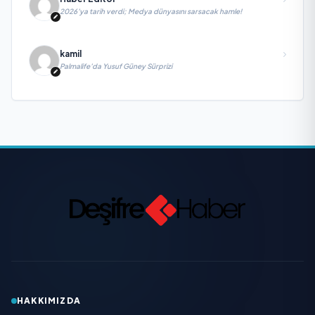
2026’ya tarih verdi; Medya dünyasını sarsacak hamle!
kamil
Palmalife’da Yusuf Güney Sürprizi
HAKKIMIZDA