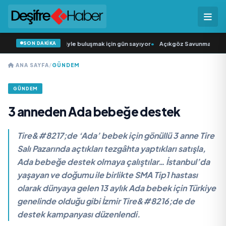
SON DAKİKA
n Şarkıcısı” seyircisiyle buluşmak için gün sayıyor
•
Açıkgöz Savunma Sanayi 
ANA SAYFA
/
GÜNDEM
GÜNDEM
3 anneden Ada bebeğe destek
Tire&#8217;de ‘Ada’ bebek için gönüllü 3 anne Tire
Salı Pazarında açtıkları tezgâhta yaptıkları satışla,
Ada bebeğe destek olmaya çalıştılar… İstanbul’da
yaşayan ve doğumu ile birlikte SMA Tip1 hastası
olarak dünyaya gelen 13 aylık Ada bebek için Türkiye
genelinde olduğu gibi İzmir Tire&#8216;de de
destek kampanyası düzenlendi.