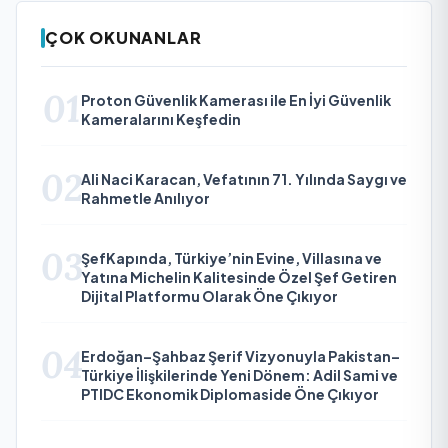
ÇOK OKUNANLAR
01
Proton Güvenlik Kamerası ile En İyi Güvenlik
Kameralarını Keşfedin
02
Ali Naci Karacan, Vefatının 71. Yılında Saygı ve
Rahmetle Anılıyor
03
ŞefKapında, Türkiye’nin Evine, Villasına ve
Yatına Michelin Kalitesinde Özel Şef Getiren
Dijital Platformu Olarak Öne Çıkıyor
04
Erdoğan–Şahbaz Şerif Vizyonuyla Pakistan–
Türkiye İlişkilerinde Yeni Dönem: Adil Sami ve
PTIDC Ekonomik Diplomaside Öne Çıkıyor