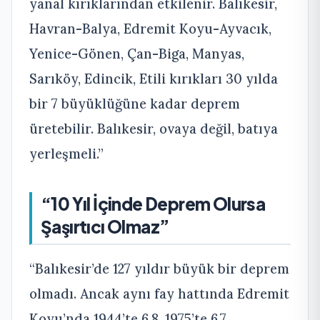
yanal kırıklarından etkilenir. Balıkesir,
Havran-Balya, Edremit Koyu-Ayvacık,
Yenice-Gönen, Çan-Biga, Manyas,
Sarıköy, Edincik, Etili kırıkları 30 yılda
bir 7 büyüklüğüne kadar deprem
üretebilir. Balıkesir, ovaya değil, batıya
yerleşmeli.”
“10 Yıl İçinde Deprem Olursa
Şaşırtıcı Olmaz”
“Balıkesir’de 127 yıldır büyük bir deprem
olmadı. Ancak aynı fay hattında Edremit
Koyu’nda 1944’te 6.8, 1975’te 6.7