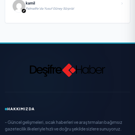
kamil
Palmalife’da Yusuf Güney Sürprizi
HAKKIMIZDA
- Güncel gelişmeleri, sıcak haberleri ve araştırmaları bağımsız
gazetecilik ilkeleriyle hızlı ve doğru şekilde sizlere sunuyoruz.