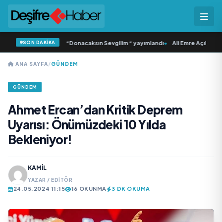
SON DAKİKA
amlı ‘dan İkinci Tekli “Donacaksın Sevgilim “ yayımlandı
•
Ali Emre Açıkgöz Gal
ANA SAYFA
/
GÜNDEM
GÜNDEM
Ahmet Ercan’dan Kritik Deprem
Uyarısı: Önümüzdeki 10 Yılda
Bekleniyor!
KAMIL
YAZAR / EDITÖR
24.05.2024 11:15
16 OKUNMA
3 DK OKUMA