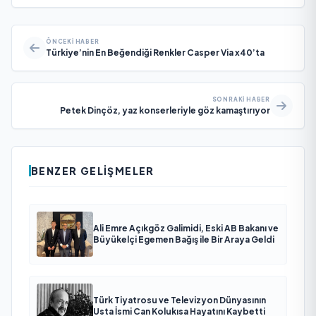
ÖNCEKI HABER
Türkiye’nin En Beğendiği Renkler Casper Via x40’ta
SONRAKI HABER
Petek Dinçöz, yaz konserleriyle göz kamaştırıyor
BENZER GELIŞMELER
Ali Emre Açıkgöz Galimidi, Eski AB Bakanı ve
Büyükelçi Egemen Bağış ile Bir Araya Geldi
Türk Tiyatrosu ve Televizyon Dünyasının
Usta İsmi Can Kolukısa Hayatını Kaybetti