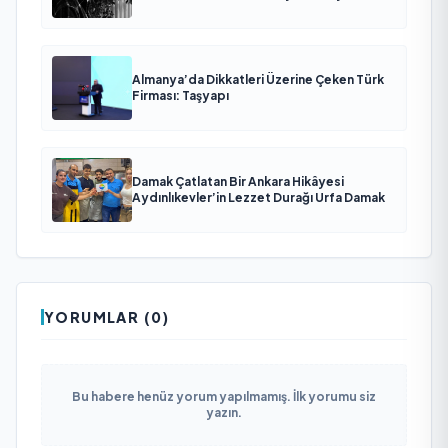
Almanya’da Dikkatleri Üzerine Çeken Türk
Firması: Taşyapı
Damak Çatlatan Bir Ankara Hikâyesi
Aydınlıkevler’in Lezzet Durağı Urfa Damak
YORUMLAR (0)
Bu habere henüz yorum yapılmamış. İlk yorumu siz
yazın.