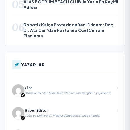
05
ALAS BODRUM BEACH CLUB ile Yazın En Keyifli
Adresi
06
Robotik Kalça Protezinde Yeni Dönem: Doç.
Dr. Ata Can’dan Hastalara Özel Cerrahi
Planlama
YAZARLAR
zline
Yonca Samlı ‘dan İkinci Tekli “Donacaksın Sevgilim “ yayımlandı
Haber Editör
2026’ya tarih verdi; Medya dünyasını sarsacak hamle!