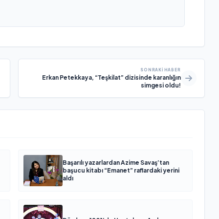
SONRAKI HABER
Erkan Petekkaya, “Teşkilat” dizisinde karanlığın
simgesi oldu!
Başarılı yazarlardan Azime Savaş’tan
başucu kitabı “Emanet” raflardaki yerini
aldı