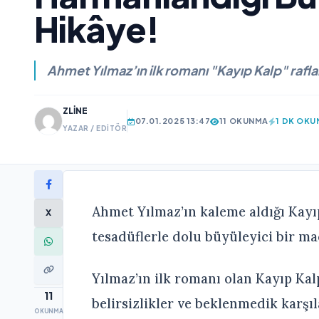
Hikâye!
Ahmet Yılmaz’ın ilk romanı "Kayıp Kalp" raflard
ZLINE
07.01.2025 13:47
11 OKUNMA
1 DK OKU
YAZAR / EDITÖR
Ahmet Yılmaz’ın kaleme aldığı Kayıp
X
tesadüflerle dolu büyüleyici bir ma
Yılmaz’ın ilk romanı olan Kayıp Kal
11
belirsizlikler ve beklenmedik karşı
OKUNMA