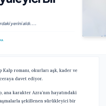
aki yerini aldı....
MA
 Kalp romanı, okurları aşk, kader ve
ceraya davet ediyor.
p, ana karakter Azra’nın hayatındaki
laşmalarla şekillenen sürükleyici bir