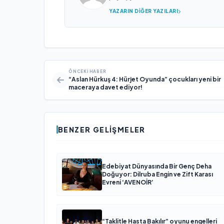
YAZARIN DIĞER YAZILARI
ÖNCEKI HABER
“Aslan Hürkuş 4: Hürjet Oyunda” çocukları yeni bir
maceraya davet ediyor!
BENZER GELIŞMELER
Edebiyat Dünyasında Bir Genç Deha
Doğuyor: Dilruba Engin ve Zift Karası
Evreni ‘AVENOİR’
“Taklitle Hasta Bakılır” oyunu engelleri