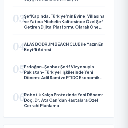
03
ŞefKapında, Türkiye’nin Evine, Villasına
ve Yatına Michelin Kalitesinde Özel Şef
Getiren Dijital Platformu Olarak Öne
Çıkıyor
04
ALAS BODRUM BEACH CLUB ile Yazın En
Keyifli Adresi
05
Erdoğan–Şahbaz Şerif Vizyonuyla
Pakistan–Türkiye İlişkilerinde Yeni
Dönem: Adil Sami ve PTIDC Ekonomik
Diplomaside Öne Çıkıyor
06
Robotik Kalça Protezinde Yeni Dönem:
Doç. Dr. Ata Can’dan Hastalara Özel
Cerrahi Planlama