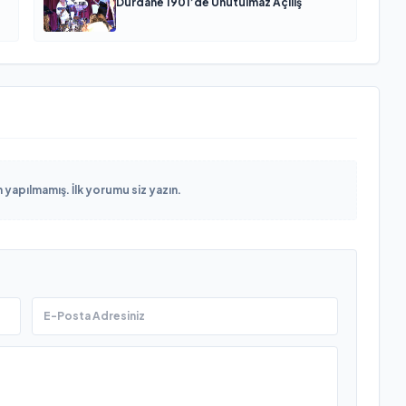
Dürdane 1901’de Unutulmaz Açılış
yapılmamış. İlk yorumu siz yazın.