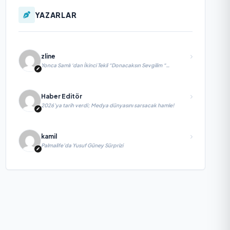
YAZARLAR
zline
Yonca Samlı ‘dan İkinci Tekli “Donacaksın Sevgilim “
yayımlandı
Haber Editör
2026’ya tarih verdi; Medya dünyasını sarsacak hamle!
kamil
Palmalife’da Yusuf Güney Sürprizi