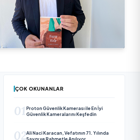
ÇOK OKUNANLAR
01
Proton Güvenlik Kamerası ile En İyi
Güvenlik Kameralarını Keşfedin
02
Ali Naci Karacan, Vefatının 71. Yılında
Saygı ve Rahmetle Anılıyor