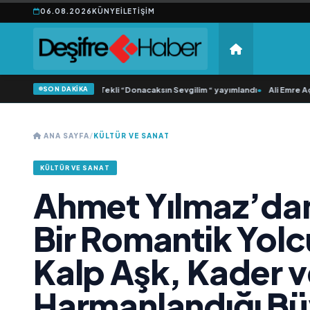
06.08.2026
KÜNYE
İLETIŞIM
SON DAKİKA
Yonca Samlı ‘dan İkinci Tekli “Donacaksın Sevgilim “ yayımlandı
•
Ali Emre Açık
ANA SAYFA
/
KÜLTÜR VE SANAT
KÜLTÜR VE SANAT
Ahmet Yılmaz’dan
Bir Romantik Yolc
Kalp Aşk, Kader v
Harmanlandığı Büy