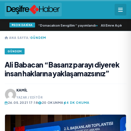
SON DAKİKA
mlı ‘dan İkinci Tekli “Donacaksın Sevgilim “ yayımlandı
•
Ali Emre Açıkgöz Gali
ANA SAYFA
/
GÜNDEM
GÜNDEM
Ali Babacan “Basarız parayı diyerek
insan haklarına yaklaşamazsınız”
KAMIL
YAZAR / EDITÖR
26.05.2021 17:18
20 OKUNMA
4 DK OKUMA