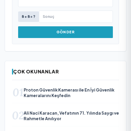
8 + 8 = ?
GÖNDER
ÇOK OKUNANLAR
01
Proton Güvenlik Kamerası ile En İyi Güvenlik
Kameralarını Keşfedin
02
Ali Naci Karacan, Vefatının 71. Yılında Saygı ve
Rahmetle Anılıyor