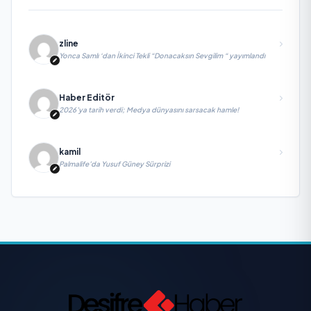
zline
Yonca Samlı ‘dan İkinci Tekli “Donacaksın Sevgilim “ yayımlandı
Haber Editör
2026’ya tarih verdi; Medya dünyasını sarsacak hamle!
kamil
Palmalife’da Yusuf Güney Sürprizi