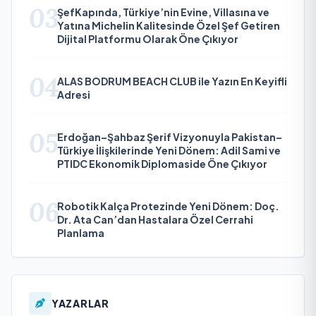
03
ŞefKapında, Türkiye’nin Evine, Villasına ve
Yatına Michelin Kalitesinde Özel Şef Getiren
Dijital Platformu Olarak Öne Çıkıyor
04
ALAS BODRUM BEACH CLUB ile Yazın En Keyifli
Adresi
05
Erdoğan–Şahbaz Şerif Vizyonuyla Pakistan–
Türkiye İlişkilerinde Yeni Dönem: Adil Sami ve
PTIDC Ekonomik Diplomaside Öne Çıkıyor
06
Robotik Kalça Protezinde Yeni Dönem: Doç.
Dr. Ata Can’dan Hastalara Özel Cerrahi
Planlama
YAZARLAR