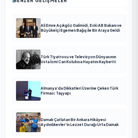
BENZER GELIŞMELER
Ali Emre Açıkgöz Galimidi, Eski AB Bakanı ve
Büyükelçi Egemen Bağış ile Bir Araya Geldi
Türk Tiyatrosu ve Televizyon Dünyasının
Usta İsmi Can Kolukısa Hayatını Kaybetti
Almanya’da Dikkatleri Üzerine Çeken Türk
Firması: Taşyapı
Damak Çatlatan Bir Ankara Hikâyesi
Aydınlıkevler’in Lezzet Durağı Urfa Damak