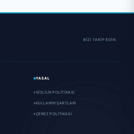
BIZI TAKIP EDIN:
YASAL
GIZLILIK POLITIKASI
KULLANIM ŞARTLARI
ÇEREZ POLITIKASI