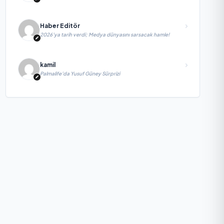
Kazandırdı
Haber Editör
2026’ya tarih verdi; Medya dünyasını sarsacak hamle!
kamil
Palmalife’da Yusuf Güney Sürprizi