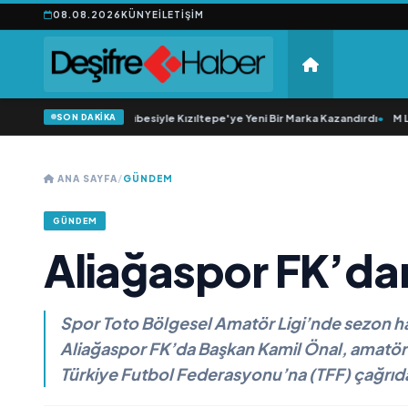
08.08.2026
KÜNYE
İLETIŞIM
SON DAKİKA
20 Yıllık Esnaflık Tecrübesiyle Kızıltepe'ye Yeni Bir Marka Kazandırdı
•
M Lisa
ANA SAYFA
/
GÜNDEM
GÜNDEM
Aliağaspor FK’da
Spor Toto Bölgesel Amatör Ligi’nde sezon hazı
Aliağaspor FK’da Başkan Kamil Önal, amatör 
Türkiye Futbol Federasyonu’na (TFF) çağrıd