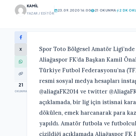
KAMIL
23.09.2020 16:00
21 OKUNMA
2 DK OK
YAZAR / EDITÖR
Spor Toto Bölgesel Amatör Ligi’nde
X
Aliağaspor FK’da Başkan Kamil Önal
Türkiye Futbol Federasyonu’na (TFF
resmi sosyal medya hesapları inst
21
@aliagaFK2014 ve twitter @AliagaF
OKUNMA
açıklamada, bir lig için istisnai kar
dökülen, emek harcanarak para kaz
yapıldı. Amatör futbola ve futbolcul
çizildiği açıklamada Aliağaspor FK 