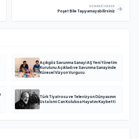
SONRAKI HABER
Poşet Bile Taşıyamayabilirsiniz
Açıkgöz Savunma Sanayi AŞ Yeni Yönetim
Kurulunu Açıkladı ve Savunma Sanayinde
Küresel Vizyon Vurgusu
ı
Türk Tiyatrosu ve Televizyon Dünyasının
Usta İsmi Can Kolukısa Hayatını Kaybetti