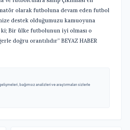
a ve futbolculara sahip çıkılması en
atör olarak futboluna devam eden futbol
rimize destek olduğumuzu kamuoyuna
ki; Bir ülke futbolunun iyi olması o
ğerle doğru orantılıdır” BEYAZ HABER
işmeleri, bağımsız analizleri ve araştırmaları sizlerle