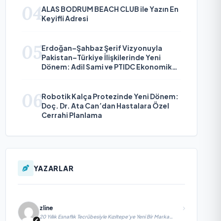
04
ALAS BODRUM BEACH CLUB ile Yazın En
Keyifli Adresi
05
Erdoğan–Şahbaz Şerif Vizyonuyla
Pakistan–Türkiye İlişkilerinde Yeni
Dönem: Adil Sami ve PTIDC Ekonomik
Diplomaside Öne Çıkıyor
06
Robotik Kalça Protezinde Yeni Dönem:
Doç. Dr. Ata Can’dan Hastalara Özel
Cerrahi Planlama
YAZARLAR
zline
20 Yıllık Esnaflık Tecrübesiyle Kızıltepe'ye Yeni Bir Marka