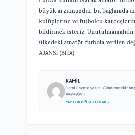
Futbol Kulübü olarak amatör futbol
büyük arzumuzdur, bu bağlamda am
kulüplerine ve futbolcu kardeşle
bildirmek isteriz. Unutulmamalıdır 
ülkedeki amatör futbola verilen de
AJANSI (BHA)
KAMIL
Harbi Gazete yazarı. Gündemdeki son gel
paylaşıyor.
YAZARIN DIĞER YAZILARI