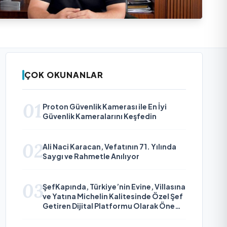
ÇOK OKUNANLAR
01
Proton Güvenlik Kamerası ile En İyi
Güvenlik Kameralarını Keşfedin
02
Ali Naci Karacan, Vefatının 71. Yılında
Saygı ve Rahmetle Anılıyor
03
ŞefKapında, Türkiye’nin Evine, Villasına
ve Yatına Michelin Kalitesinde Özel Şef
Getiren Dijital Platformu Olarak Öne
Çıkıyor