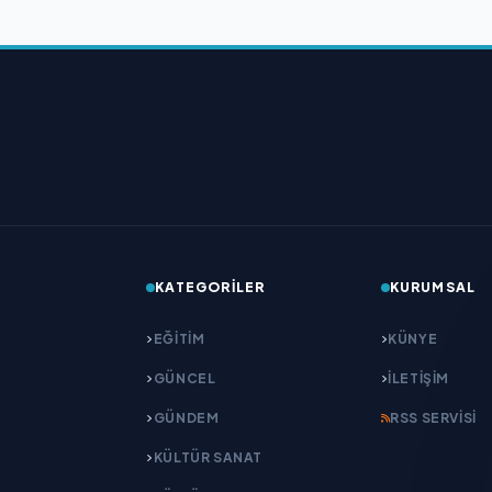
KATEGORILER
KURUMSAL
EĞITIM
KÜNYE
GÜNCEL
İLETIŞIM
GÜNDEM
RSS SERVISI
KÜLTÜR SANAT