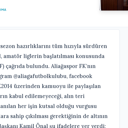
UMA
 sezon hazırlıklarını tüm hızıyla sürdüren
, amatör liglerin başlatılması konusunda
) çağrıda bulundu. Aliağaspor FK’nın
agram @aliagafutbolkulubu, facebook
K2014 üzerinden kamuoyu ile paylaşılan
arın kabul edilemeyeceği, alın teri
anılan her işin kutsal olduğu vurgusu
ara sahip çıkılması gerektiğinin de altının
Başkanı Kamil Önal şu ifadelere yer verdi;