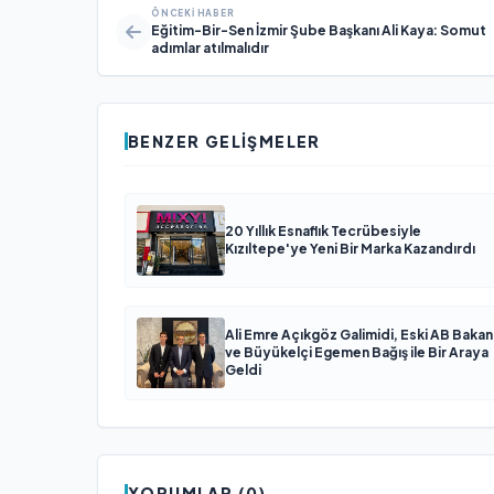
ÖNCEKI HABER
Eğitim-Bir-Sen İzmir Şube Başkanı Ali Kaya: Somut
adımlar atılmalıdır
BENZER GELIŞMELER
20 Yıllık Esnaflık Tecrübesiyle
Kızıltepe'ye Yeni Bir Marka Kazandırdı
Ali Emre Açıkgöz Galimidi, Eski AB Bakan
ve Büyükelçi Egemen Bağış ile Bir Araya
Geldi
YORUMLAR (0)