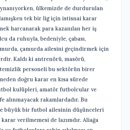
oynanıyorken, ülkemizde de durdurulan
mışken tek bir lig için istisnai karar
emek harcanarak para kazanılan her iş
lcu da ruhuyla, bedeniyle, çabası,
ağmurda, çamurda ailesini geçindirmek için
dir. Kaldı ki antrenörü, masörü,
, temizlik personeli bu sektörün birer
tmeden doğru karar en kısa sürede
tbol kulüpleri, amatör futbolcular ve
fife alınmayacak rakamlardadır. Bu
e büyük bir futbol ailesinin düşünceleri
 karar verilmemesi de lazımdır. Aliağa