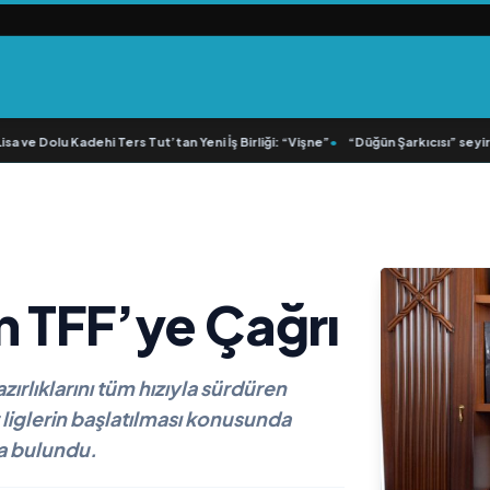
 ve Dolu Kadehi Ters Tut’tan Yeni İş Birliği: “Vişne”
•
“Düğün Şarkıcısı” seyircis
n TFF’ye Çağrı
rlıklarını tüm hızıyla sürdüren
liglerin başlatılması konusunda
a bulundu.