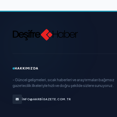
HAKKIMIZDA
- Güncel gelişmeleri, sıcak haberleri ve araştırmaları bağımsız
gazetecilik ilkeleriyle hızlı ve doğru şekilde sizlere sunuyoruz.
INFO@HARBIGAZETE.COM.TR