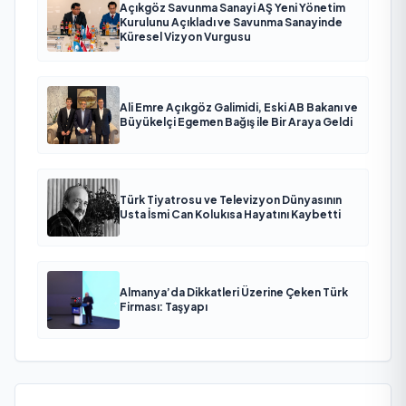
Açıkgöz Savunma Sanayi AŞ Yeni Yönetim
Kurulunu Açıkladı ve Savunma Sanayinde
Küresel Vizyon Vurgusu
Ali Emre Açıkgöz Galimidi, Eski AB Bakanı ve
Büyükelçi Egemen Bağış ile Bir Araya Geldi
Türk Tiyatrosu ve Televizyon Dünyasının
Usta İsmi Can Kolukısa Hayatını Kaybetti
Almanya’da Dikkatleri Üzerine Çeken Türk
Firması: Taşyapı