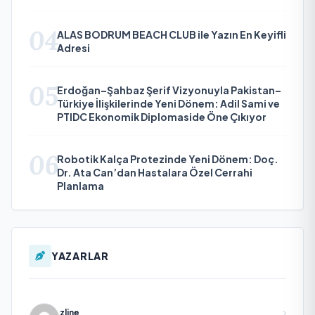
04
ALAS BODRUM BEACH CLUB ile Yazın En Keyifli
Adresi
05
Erdoğan–Şahbaz Şerif Vizyonuyla Pakistan–
Türkiye İlişkilerinde Yeni Dönem: Adil Sami ve
PTIDC Ekonomik Diplomaside Öne Çıkıyor
06
Robotik Kalça Protezinde Yeni Dönem: Doç.
Dr. Ata Can’dan Hastalara Özel Cerrahi
Planlama
YAZARLAR
zline