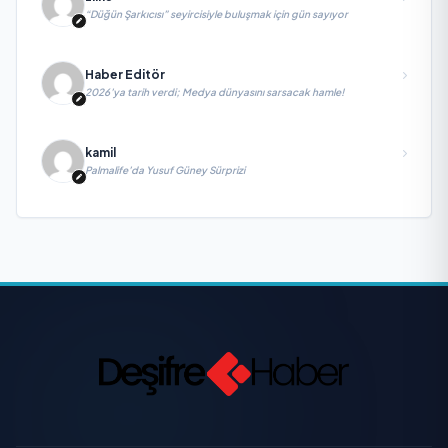
“Düğün Şarkıcısı” seyircisiyle buluşmak için gün sayıyor
Haber Editör
2026’ya tarih verdi; Medya dünyasını sarsacak hamle!
kamil
Palmalife’da Yusuf Güney Sürprizi