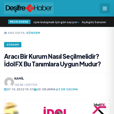
SON DAKİKA
ün Şarkıcısı” seyircisiyle buluşmak için gün sayıyor
•
Açıkgöz Savunma Sanayi 
ANA SAYFA
/
GÜNDEM
GÜNDEM
Aracı Bir Kurum Nasıl Seçilmelidir?
İdolFX Bu Tanımlara Uygun Mudur?
KAMIL
YAZAR / EDITÖR
07.10.2022 10:37
20 OKUNMA
3 DK OKUMA