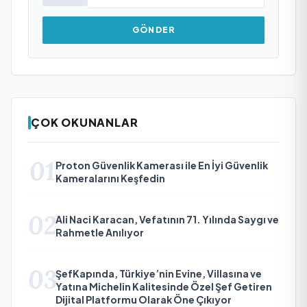
GÖNDER
ÇOK OKUNANLAR
01
Proton Güvenlik Kamerası ile En İyi Güvenlik
Kameralarını Keşfedin
02
Ali Naci Karacan, Vefatının 71. Yılında Saygı ve
Rahmetle Anılıyor
03
ŞefKapında, Türkiye’nin Evine, Villasına ve
Yatına Michelin Kalitesinde Özel Şef Getiren
Dijital Platformu Olarak Öne Çıkıyor