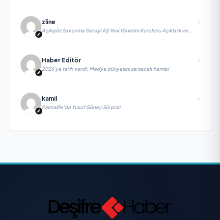
zline
Açıkgöz Savunma Sanayi AŞ Yeni Yönetim Kurulunu Açıkladı ve
Savunma Sanayinde Küresel Vizyon Vurgusu
Haber Editör
2026’ya tarih verdi; Medya dünyasını sarsacak hamle!
kamil
Palmalife’da Yusuf Güney Sürprizi