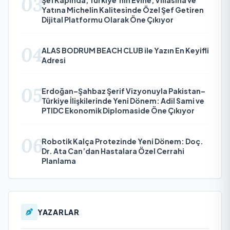
03
Yatına Michelin Kalitesinde Özel Şef Getiren
Dijital Platformu Olarak Öne Çıkıyor
04
ALAS BODRUM BEACH CLUB ile Yazın En Keyifli
Adresi
05
Erdoğan–Şahbaz Şerif Vizyonuyla Pakistan–
Türkiye İlişkilerinde Yeni Dönem: Adil Sami ve
PTIDC Ekonomik Diplomaside Öne Çıkıyor
06
Robotik Kalça Protezinde Yeni Dönem: Doç.
Dr. Ata Can’dan Hastalara Özel Cerrahi
Planlama
YAZARLAR