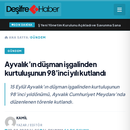
SON DAKİKA
z Savunma Sanayi AŞ Yeni Yönetim Kurulunu Açıkladı ve Savunma Sanayinde K
ANA SAYFA
/
GÜNDEM
GÜNDEM
Ayvalık’ın düşman işgalinden
kurtuluşunun 98’inci yılı kutlandı
15 Eylül Ayvalık’ın düşman işgalinden kurtuluşunun
98’inci yıldönümü, Ayvalık Cumhuriyet Meydanı’nda
düzenlenen törenle kutlandı.
KAMIL
YAZAR / EDITÖR