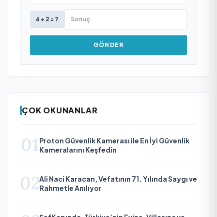
6 + 2 = ?
GÖNDER
ÇOK OKUNANLAR
01
Proton Güvenlik Kamerası ile En İyi Güvenlik
Kameralarını Keşfedin
02
Ali Naci Karacan, Vefatının 71. Yılında Saygı ve
Rahmetle Anılıyor
ŞefKapında, Türkiye’nin Evine, Villasına ve