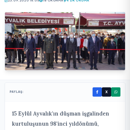
23.09.2020 16:05
16 OKUNMA
4 DK OKUMA
X
PAYLAŞ:
15 Eylül Ayvalık’ın düşman işgalinden
kurtuluşunun 98’inci yıldönümü,