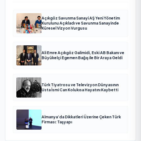
Açıkgöz Savunma Sanayi AŞ Yeni Yönetim
Kurulunu Açıkladı ve Savunma Sanayinde
Küresel Vizyon Vurgusu
Ali Emre Açıkgöz Galimidi, Eski AB Bakanı ve
Büyükelçi Egemen Bağış ile Bir Araya Geldi
Türk Tiyatrosu ve Televizyon Dünyasının
Usta İsmi Can Kolukısa Hayatını Kaybetti
Almanya’da Dikkatleri Üzerine Çeken Türk
Firması: Taşyapı