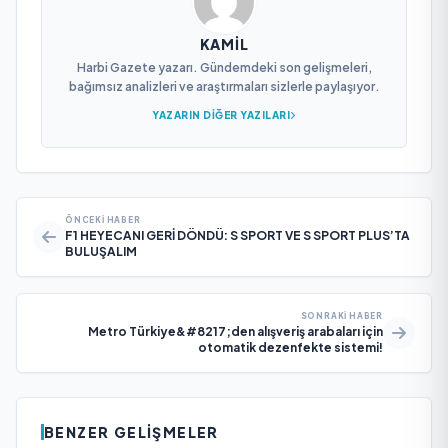
KAMIL
Harbi Gazete yazarı. Gündemdeki son gelişmeleri,
bağımsız analizleri ve araştırmaları sizlerle paylaşıyor.
YAZARIN DIĞER YAZILARI
ÖNCEKI HABER
F1 HEYECANI GERİ DÖNDÜ: S SPORT VE S SPORT PLUS’TA
BULUŞALIM
SONRAKI HABER
Metro Türkiye&#8217;den alışveriş arabaları için
otomatik dezenfekte sistemi!
BENZER GELIŞMELER