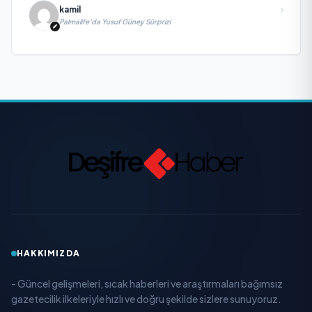
kamil
Palmalife’da Yusuf Güney Sürprizi
HAKKIMIZDA
- Güncel gelişmeleri, sıcak haberleri ve araştırmaları bağımsız
gazetecilik ilkeleriyle hızlı ve doğru şekilde sizlere sunuyoruz.