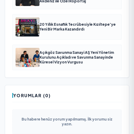
Akdeniz ile Özel Röportaj
20 Yıllık Esnaflık Tecrübesiyle Kızıltepe'ye
Yeni Bir Marka Kazandırdı
Açıkgöz Savunma Sanayi AŞ Yeni Yönetim
Kurulunu Açıkladı ve Savunma Sanayinde
Küresel Vizyon Vurgusu
YORUMLAR (0)
Bu habere henüz yorum yapılmamış. İlk yorumu siz
yazın.