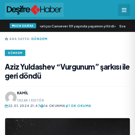
SON DAKİKA
k müziğin sevilen sanatçısı Cansever 59 yaşında yaşamını yitirdi
•
Svadba Zinc
ANA SAYFA
/
GÜNDEM
GÜNDEM
Aziz Yuldashev “Vurgunum” şarkısı ile
geri döndü
KAMIL
YAZAR / EDITÖR
22.01.2024 21:47
16 OKUNMA
1 DK OKUMA