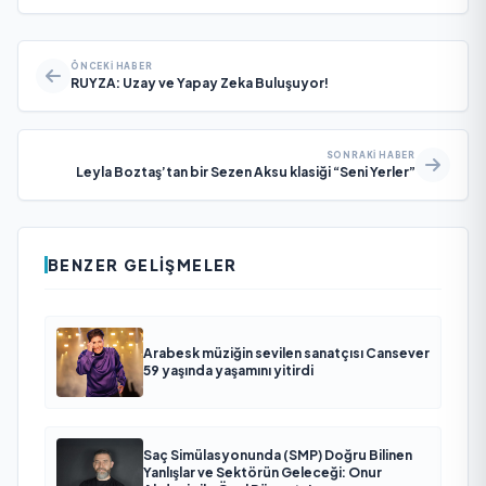
ÖNCEKI HABER
RUYZA: Uzay ve Yapay Zeka Buluşuyor!
SONRAKI HABER
Leyla Boztaş’tan bir Sezen Aksu klasiği “Seni Yerler”
BENZER GELIŞMELER
Arabesk müziğin sevilen sanatçısı Cansever
59 yaşında yaşamını yitirdi
Saç Simülasyonunda (SMP) Doğru Bilinen
Yanlışlar ve Sektörün Geleceği: Onur