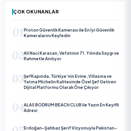
ÇOK OKUNANLAR
01
Proton Güvenlik Kamerası ile En İyi Güvenlik
Kameralarını Keşfedin
02
Ali Naci Karacan, Vefatının 71. Yılında Saygı ve
Rahmetle Anılıyor
03
ŞefKapında, Türkiye’nin Evine, Villasına ve
Yatına Michelin Kalitesinde Özel Şef Getiren
Dijital Platformu Olarak Öne Çıkıyor
04
ALAS BODRUM BEACH CLUB ile Yazın En Keyifli
Adresi
05
Erdoğan–Şahbaz Şerif Vizyonuyla Pakistan–