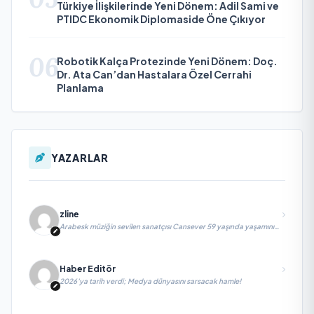
Türkiye İlişkilerinde Yeni Dönem: Adil Sami ve
PTIDC Ekonomik Diplomaside Öne Çıkıyor
06
Robotik Kalça Protezinde Yeni Dönem: Doç.
Dr. Ata Can’dan Hastalara Özel Cerrahi
Planlama
YAZARLAR
zline
Arabesk müziğin sevilen sanatçısı Cansever 59 yaşında yaşamını
yitirdi
Haber Editör
2026’ya tarih verdi; Medya dünyasını sarsacak hamle!