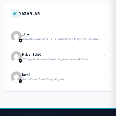
YAZARLAR
zline
Saç Simülasyonunda (SMP) Doğru Bilinen Yanlışlar ve Sektörün
Geleceği: Onur Akdeniz ile Özel Röportaj
Haber Editör
2026’ya tarih verdi; Medya dünyasını sarsacak hamle!
kamil
Palmalife’da Yusuf Güney Sürprizi