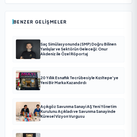
BENZER GELIŞMELER
Saç Simülasyonunda (SMP) Doğru Bilinen
Yanlışlar ve Sektörün Geleceği: Onur
Akdeniz ile Özel Röportaj
20 Yıllık Esnaflık Tecrübesiyle Kızıltepe'ye
Yeni Bir Marka Kazandırdı
Açıkgöz Savunma Sanayi AŞ Yeni Yönetim
Kurulunu Açıkladı ve Savunma Sanayinde
Küresel Vizyon Vurgusu