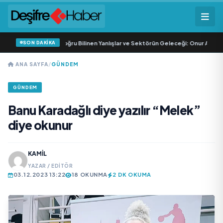
SON DAKİKA
asyonunda (SMP) Doğru Bilinen Yanlışlar ve Sektörün Geleceği: Onur Akdeniz i
ANA SAYFA
/
GÜNDEM
GÜNDEM
Banu Karadağlı diye yazılır “Melek”
diye okunur
KAMIL
YAZAR / EDITÖR
03.12.2023 13:22
18 OKUNMA
2 DK OKUMA