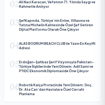
02
Ali Naci Karacan, Vefatının 71. Yılında Saygı ve
Rahmetle Anılıyor
03
ŞefKapında, Türkiye’nin Evine, Villasına ve
Yatına Michelin Kalitesinde Özel Şef Getiren
Dijital Platformu Olarak Öne Çıkıyor
04
ALAS BODRUM BEACH CLUB ile Yazın En Keyifli
Adresi
05
Erdoğan–Şahbaz Şerif Vizyonuyla Pakistan–
Türkiye İlişkilerinde Yeni Dönem: Adil Sami ve
PTIDC Ekonomik Diplomaside Öne Çıkıyor
06
Robotik Kalça Protezinde Yeni Dönem: Doç.
Dr. Ata Can’dan Hastalara Özel Cerrahi
Planlama