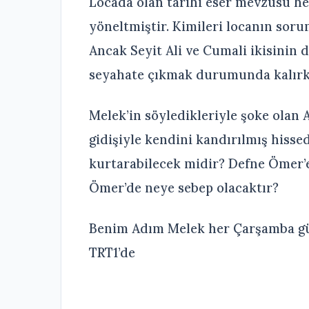
Locada olan tarihi eser mevzusu her
yöneltmiştir. Kimileri locanın sor
Ancak Seyit Ali ve Cumali ikisinin d
seyahate çıkmak durumunda kalırk
Melek’in söyledikleriyle şoke olan A
gidişiyle kendini kandırılmış hiss
kurtarabilecek midir? Defne Ömer’e
Ömer’de neye sebep olacaktır?
Benim Adım Melek her Çarşamba gün
TRT1’de