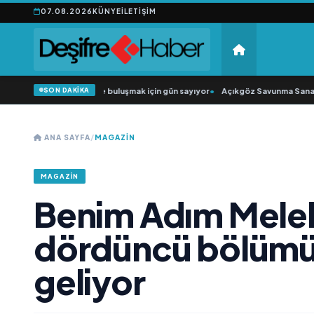
07.08.2026
KÜNYE
İLETIŞIM
SON DAKİKA
 Şarkıcısı” seyircisiyle buluşmak için gün sayıyor
•
Açıkgöz Savunma Sanayi AŞ
ANA SAYFA
/
MAGAZIN
MAGAZIN
Benim Adım Melek
dördüncü bölümüy
geliyor