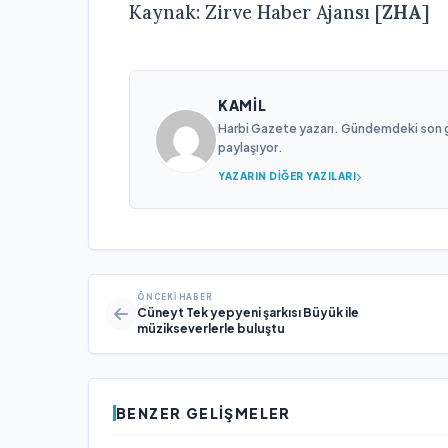
Kaynak: Zirve Haber Ajansı [
ZHA
]
KAMIL
Harbi Gazete yazarı. Gündemdeki son gel
paylaşıyor.
YAZARIN DIĞER YAZILARI
ÖNCEKI HABER
Cüneyt Tek yepyeni şarkısı Büyük ile
müzikseverlerle buluştu
BENZER GELIŞMELER