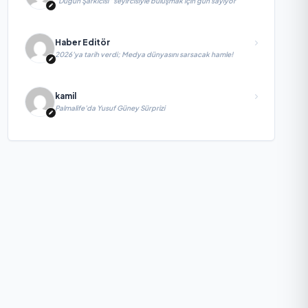
“Düğün Şarkıcısı” seyircisiyle buluşmak için gün sayıyor
Haber Editör
2026’ya tarih verdi; Medya dünyasını sarsacak hamle!
kamil
Palmalife’da Yusuf Güney Sürprizi