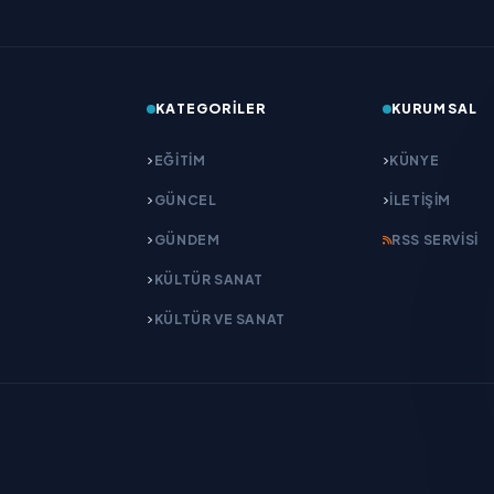
KATEGORILER
KURUMSAL
EĞITIM
KÜNYE
GÜNCEL
İLETIŞIM
GÜNDEM
RSS SERVISI
KÜLTÜR SANAT
KÜLTÜR VE SANAT