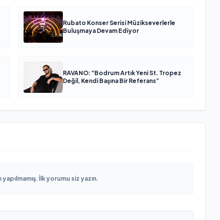
Rubato Konser Serisi Müzikseverlerle
Buluşmaya Devam Ediyor
RAVANO: “Bodrum Artık Yeni St. Tropez
Değil, Kendi Başına Bir Referans”
yapılmamış. İlk yorumu siz yazın.