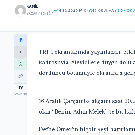
KAMIL
14.12.2020 19:04
19 OKUNMA
2 DK OK
YAZAR / EDITÖR
TRT 1 ekranlarında yayınlanan, etki
X
kadrosuyla izleyicilere duygu dolu 
dördüncü bölümüyle ekranlara geli
19
OKUNMA
16 Aralık Çarşamba akşamı saat 20.
olan “Benim Adım Melek” te bu haft
Defne Ömer’in hiçbir şeyi hatırlam