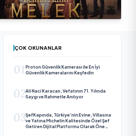
ÇOK OKUNANLAR
01
Proton Güvenlik Kamerası ile En İyi
Güvenlik Kameralarını Keşfedin
02
Ali Naci Karacan, Vefatının 71. Yılında
Saygı ve Rahmetle Anılıyor
03
ŞefKapında, Türkiye’nin Evine, Villasına
ve Yatına Michelin Kalitesinde Özel Şef
Getiren Dijital Platformu Olarak Öne
Çıkıyor