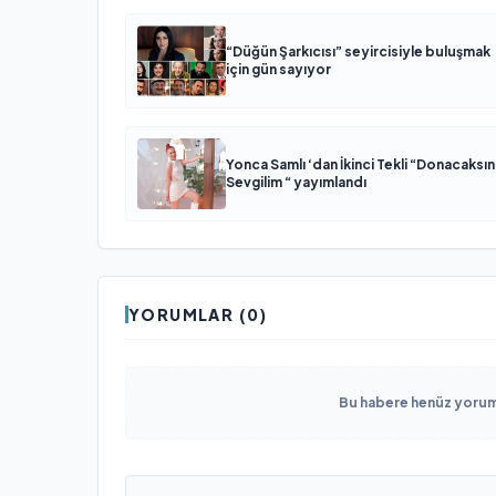
“Düğün Şarkıcısı” seyircisiyle buluşmak
için gün sayıyor
Yonca Samlı ‘dan İkinci Tekli “Donacaksın
Sevgilim “ yayımlandı
YORUMLAR (0)
Bu habere henüz yorum 