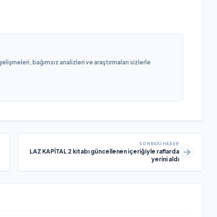
işmeleri, bağımsız analizleri ve araştırmaları sizlerle
SONRAKI HABER
LAZ KAPİTAL 2 kitabı güncellenen içeriğiyle raflarda
yerini aldı