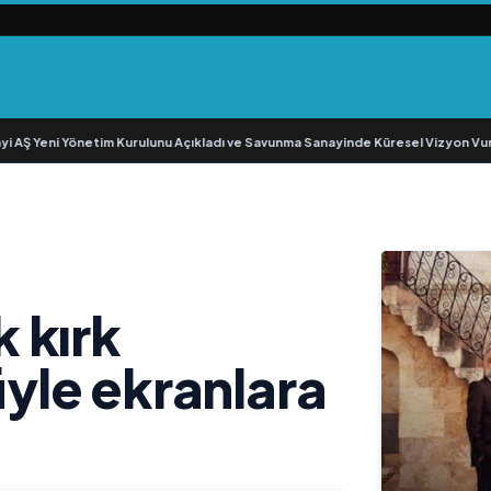
 Yeni Yönetim Kurulunu Açıkladı ve Savunma Sanayinde Küresel Vizyon Vurgu
 kırk
le ekranlara