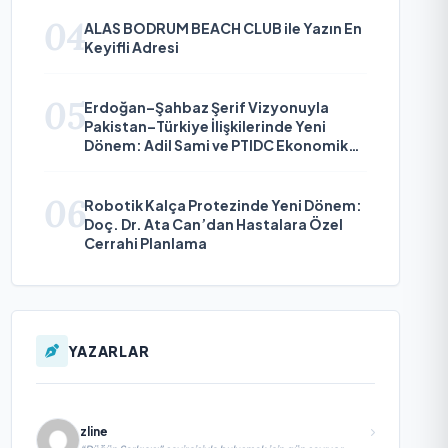
04
ALAS BODRUM BEACH CLUB ile Yazın En
Keyifli Adresi
05
Erdoğan–Şahbaz Şerif Vizyonuyla
Pakistan–Türkiye İlişkilerinde Yeni
Dönem: Adil Sami ve PTIDC Ekonomik
Diplomaside Öne Çıkıyor
06
Robotik Kalça Protezinde Yeni Dönem:
Doç. Dr. Ata Can’dan Hastalara Özel
Cerrahi Planlama
YAZARLAR
zline