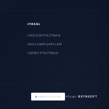
YASAL
GIZLILIK POLITIKASI
KULLANIM ŞARTLARI
ÇEREZ POLITIKASI
Altyapı:
BEYNSOFT
HABER YAZILIMI