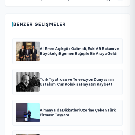
BENZER GELIŞMELER
Ali Emre Açıkgöz Galimidi, Eski AB Bakanı ve
Büyükelçi Egemen Bağış ile Bir Araya Geldi
Türk Tiyatrosu ve Televizyon Dünyasının
Usta İsmi Can Kolukısa Hayatını Kaybetti
Almanya’da Dikkatleri Üzerine Çeken Türk
Firması: Taşyapı