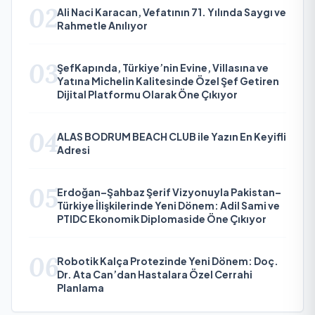
02
Ali Naci Karacan, Vefatının 71. Yılında Saygı ve
Rahmetle Anılıyor
03
ŞefKapında, Türkiye’nin Evine, Villasına ve
Yatına Michelin Kalitesinde Özel Şef Getiren
Dijital Platformu Olarak Öne Çıkıyor
04
ALAS BODRUM BEACH CLUB ile Yazın En Keyifli
Adresi
05
Erdoğan–Şahbaz Şerif Vizyonuyla Pakistan–
Türkiye İlişkilerinde Yeni Dönem: Adil Sami ve
PTIDC Ekonomik Diplomaside Öne Çıkıyor
06
Robotik Kalça Protezinde Yeni Dönem: Doç.
Dr. Ata Can’dan Hastalara Özel Cerrahi
Planlama