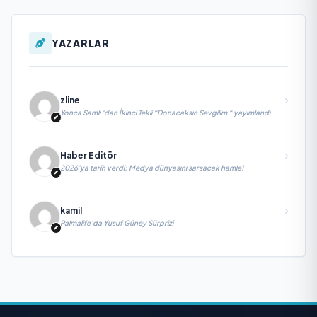
YAZARLAR
zline
Yonca Samlı ‘dan İkinci Tekli “Donacaksın Sevgilim “ yayımlandı
Haber Editör
2026’ya tarih verdi; Medya dünyasını sarsacak hamle!
kamil
Palmalife’da Yusuf Güney Sürprizi