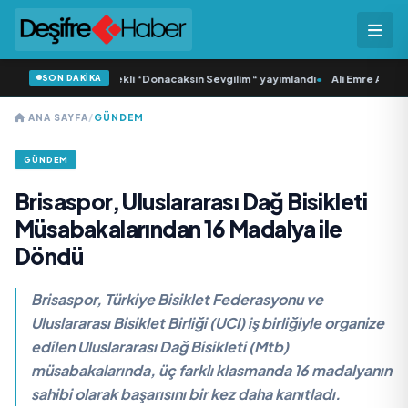
SON DAKİKA
ca Samlı ‘dan İkinci Tekli “Donacaksın Sevgilim “ yayımlandı
•
Ali Emre Açıkgöz
ANA SAYFA
/
GÜNDEM
GÜNDEM
Brisaspor, Uluslararası Dağ Bisikleti
Müsabakalarından 16 Madalya ile
Döndü
Brisaspor, Türkiye Bisiklet Federasyonu ve
Uluslararası Bisiklet Birliği (UCI) iş birliğiyle organize
edilen Uluslararası Dağ Bisikleti (Mtb)
müsabakalarında, üç farklı klasmanda 16 madalyanın
sahibi olarak başarısını bir kez daha kanıtladı.