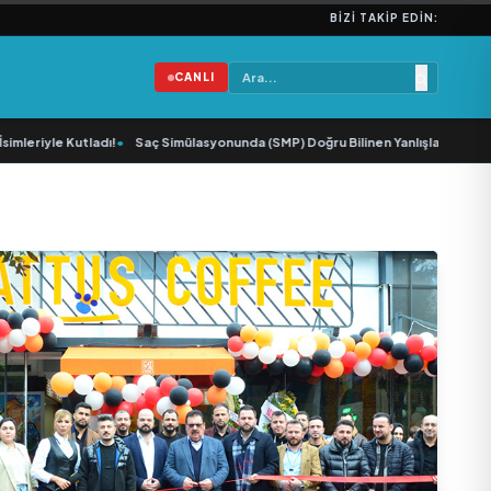
BIZI TAKIP EDIN:
CANLI
le Kutladı!
•
Saç Simülasyonunda (SMP) Doğru Bilinen Yanlışlar ve Sektörün G