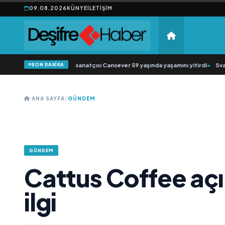
09.08.2026
KÜNYE
İLETIŞIM
SON DAKİKA
sk müziğin sevilen sanatçısı Cansever 59 yaşında yaşamını yitirdi
•
Svadba Zin
ANA SAYFA
/
GÜNDEM
GÜNDEM
Cattus Coffee açı
ilgi