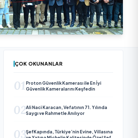
ÇOK OKUNANLAR
01
Proton Güvenlik Kamerası ile En İyi
Güvenlik Kameralarını Keşfedin
02
Ali Naci Karacan, Vefatının 71. Yılında
Saygı ve Rahmetle Anılıyor
03
ŞefKapında, Türkiye’nin Evine, Villasına
ve Yatına Michelin Kalitesinde Özel Şef