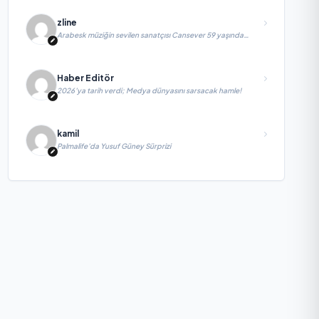
zline
Arabesk müziğin sevilen sanatçısı Cansever 59 yaşında
yaşamını yitirdi
Haber Editör
2026’ya tarih verdi; Medya dünyasını sarsacak hamle!
kamil
Palmalife’da Yusuf Güney Sürprizi