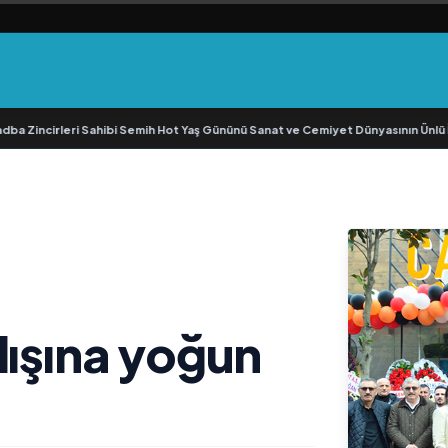
cirleri Sahibi Semih Hot Yaş Gününü Sanat ve Cemiyet Dünyasının Ünlü İsimleriy
lışına yoğun