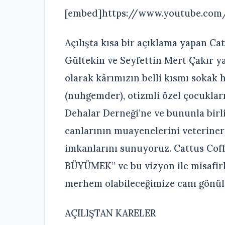
[embed]https://www.youtube.co
Açılışta kısa bir açıklama yapan Cat
Gültekin ve Seyfettin Mert Çakır y
olarak kârımızın belli kısmı sokak
(nuhgemder), otizmli özel çocuklar
Dehalar Derneği’ne ve bununla birl
canlarının muayenelerini veteriner
imkanlarını sunuyoruz. Cattus Co
BÜYÜMEK” ve bu vizyon ile misafirle
merhem olabileceğimize canı gönül
AÇILIŞTAN KARELER