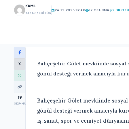
KAMIL
24.12.2023 13:40
19 OKUNMA
2 DK OK
YAZAR / EDITÖR
Bahçeşehir Gölet mevkiinde sosyal
X
gönül desteği vermek amacıyla kurul
19
Bahçeşehir Gölet mevkiinde sosya
OKUNMA
gönül desteği vermek amacıyla kuru
iş, sanat, spor ve cemiyet dünyasını