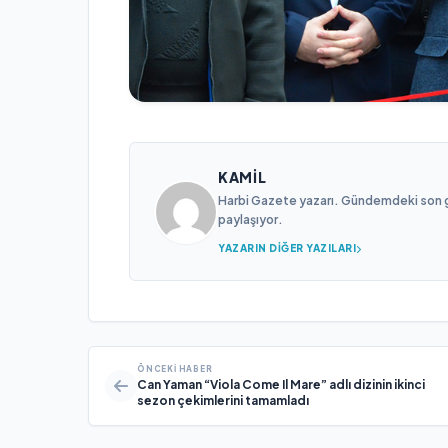
KAMIL
Harbi Gazete yazarı. Gündemdeki son gel
paylaşıyor.
YAZARIN DIĞER YAZILARI
ÖNCEKI HABER
Can Yaman “Viola Come Il Mare” adlı dizinin ikinci
sezon çekimlerini tamamladı