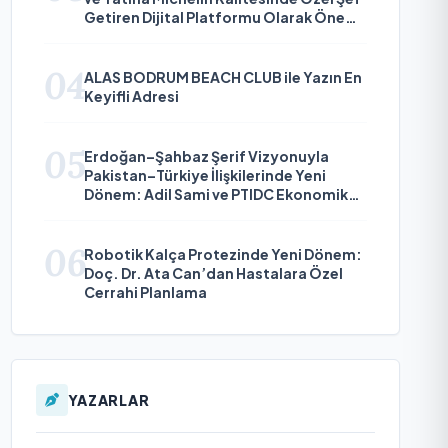
Getiren Dijital Platformu Olarak Öne
Çıkıyor
04
ALAS BODRUM BEACH CLUB ile Yazın En
Keyifli Adresi
05
Erdoğan–Şahbaz Şerif Vizyonuyla
Pakistan–Türkiye İlişkilerinde Yeni
Dönem: Adil Sami ve PTIDC Ekonomik
Diplomaside Öne Çıkıyor
06
Robotik Kalça Protezinde Yeni Dönem:
Doç. Dr. Ata Can’dan Hastalara Özel
Cerrahi Planlama
YAZARLAR