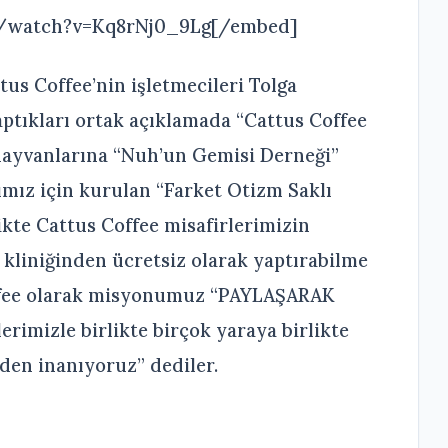
m/watch?v=Kq8rNj0_9Lg[/embed]
tus Coffee’nin işletmecileri Tolga
aptıkları ortak açıklamada “Cattus Coffee
 hayvanlarına “Nuh’un Gemisi Derneği”
ımız için kurulan “Farket Otizm Saklı
ikte Cattus Coffee misafirlerimizin
 kliniğinden ücretsiz olarak yaptırabilme
ffee olarak misyonumuz “PAYLAŞARAK
rimizle birlikte birçok yaraya birlikte
den inanıyoruz” dediler.