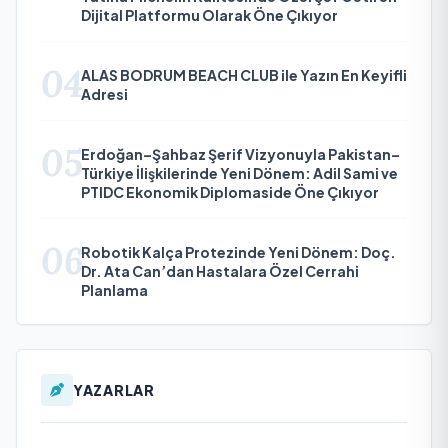
Dijital Platformu Olarak Öne Çıkıyor
04
ALAS BODRUM BEACH CLUB ile Yazın En Keyifli
Adresi
05
Erdoğan–Şahbaz Şerif Vizyonuyla Pakistan–
Türkiye İlişkilerinde Yeni Dönem: Adil Sami ve
PTIDC Ekonomik Diplomaside Öne Çıkıyor
06
Robotik Kalça Protezinde Yeni Dönem: Doç.
Dr. Ata Can’dan Hastalara Özel Cerrahi
Planlama
YAZARLAR