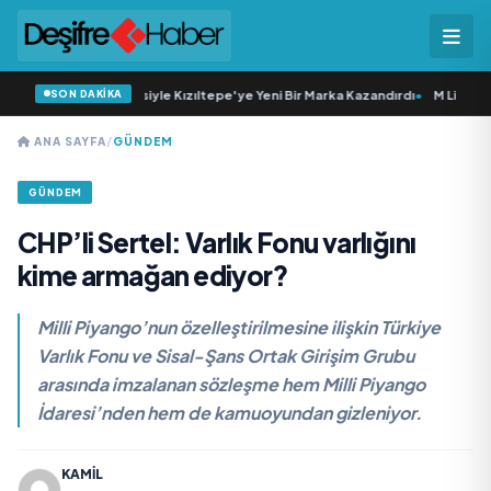
SON DAKİKA
ıllık Esnaflık Tecrübesiyle Kızıltepe'ye Yeni Bir Marka Kazandırdı
•
M Lisa ve Do
ANA SAYFA
/
GÜNDEM
GÜNDEM
CHP’li Sertel: Varlık Fonu varlığını
kime armağan ediyor?
Milli Piyango’nun özelleştirilmesine ilişkin Türkiye
Varlık Fonu ve Sisal-Şans Ortak Girişim Grubu
arasında imzalanan sözleşme hem Milli Piyango
İdaresi’nden hem de kamuoyundan gizleniyor.
KAMIL