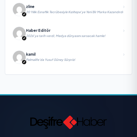
zline
20 Yıllık Esnaflık Tecrübesiyle Kızıltepe'ye Yeni Bir Marka Kazandırdı
Haber Editör
2026’ya tarih verdi; Medya dünyasını sarsacak hamle!
kamil
Palmalife’da Yusuf Güney Sürprizi