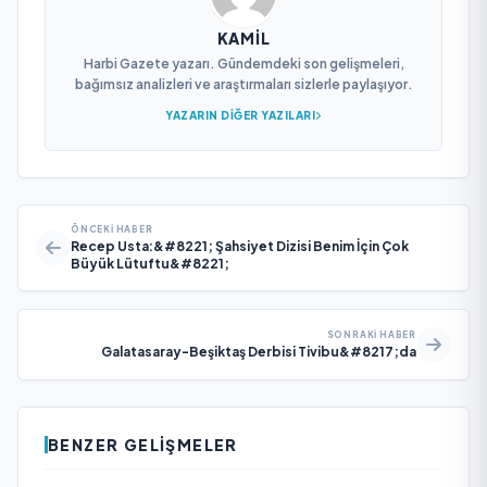
KAMIL
Harbi Gazete yazarı. Gündemdeki son gelişmeleri,
bağımsız analizleri ve araştırmaları sizlerle paylaşıyor.
YAZARIN DIĞER YAZILARI
ÖNCEKI HABER
Recep Usta:&#8221; Şahsiyet Dizisi Benim İçin Çok
Büyük Lütuftu&#8221;
SONRAKI HABER
Galatasaray-Beşiktaş Derbisi Tivibu&#8217;da
BENZER GELIŞMELER