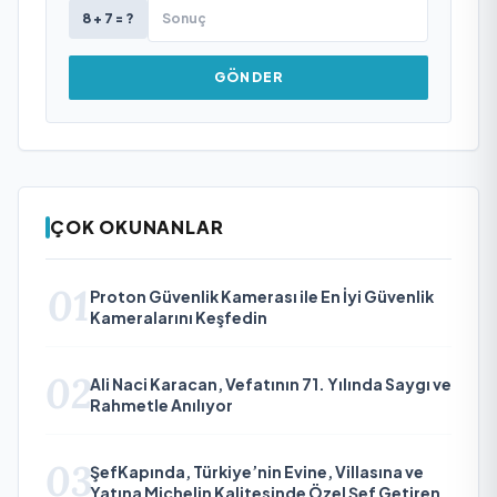
8 + 7 = ?
GÖNDER
ÇOK OKUNANLAR
01
Proton Güvenlik Kamerası ile En İyi Güvenlik
Kameralarını Keşfedin
02
Ali Naci Karacan, Vefatının 71. Yılında Saygı ve
Rahmetle Anılıyor
03
ŞefKapında, Türkiye’nin Evine, Villasına ve
Yatına Michelin Kalitesinde Özel Şef Getiren