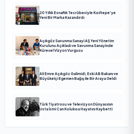
20 Yıllık Esnaflık Tecrübesiyle Kızıltepe'ye
Yeni Bir Marka Kazandırdı
Açıkgöz Savunma Sanayi AŞ Yeni Yönetim
Kurulunu Açıkladı ve Savunma Sanayinde
Küresel Vizyon Vurgusu
Ali Emre Açıkgöz Galimidi, Eski AB Bakanı ve
Büyükelçi Egemen Bağış ile Bir Araya Geldi
Türk Tiyatrosu ve Televizyon Dünyasının
Usta İsmi Can Kolukısa Hayatını Kaybetti