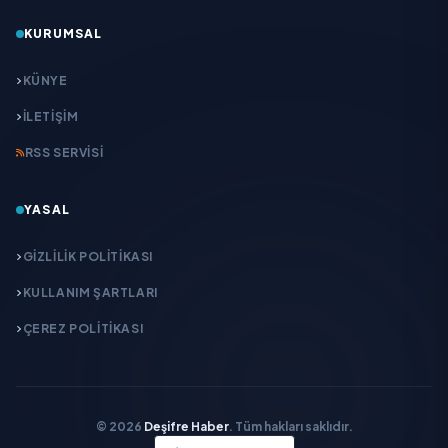
KURUMSAL
KÜNYE
İLETIŞIM
RSS SERVISI
YASAL
GIZLILIK POLITIKASI
KULLANIM ŞARTLARI
ÇEREZ POLITIKASI
© 2026
Deşifre Haber
. Tüm hakları saklıdır.