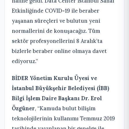
haline geldi. Data Center İstanbul Sanal
Etkinliğinde COVID-19 ile beraber
yaşanan süreçleri ve bulutun yeni
normallerini de konuşacağız. Tüm
sektör profesyonellerini 8 Aralık’ta
bizlerle beraber online olmaya davet
ediyoruz.”
BİDER Yönetim Kurulu Üyesi ve
İstanbul Büyükşehir Belediyesi (İBB)
Bilgi İşlem Daire Başkanı Dr. Erol
Özgüner
, “Kamuda bulut bilişim
teknolojilerinin kullanımı Temmuz 2019
tarihinde yayınlanan bir genelge ile