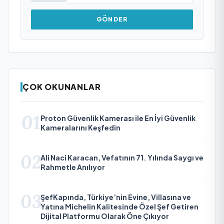
GÖNDER
ÇOK OKUNANLAR
01
Proton Güvenlik Kamerası ile En İyi Güvenlik
Kameralarını Keşfedin
02
Ali Naci Karacan, Vefatının 71. Yılında Saygı ve
Rahmetle Anılıyor
03
ŞefKapında, Türkiye’nin Evine, Villasına ve
Yatına Michelin Kalitesinde Özel Şef Getiren
Dijital Platformu Olarak Öne Çıkıyor