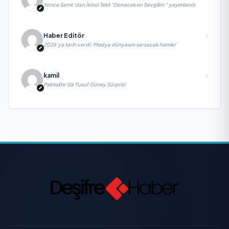
Yonca Samlı ‘dan İkinci Tekli “Donacaksın Sevgilim “ yayımlandı
Haber Editör
2026’ya tarih verdi; Medya dünyasını sarsacak hamle!
kamil
Palmalife’da Yusuf Güney Sürprizi