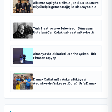
Ali Emre Açıkgöz Galimidi, Eski AB Bakanı ve
Büyükelçi Egemen Bağış ile Bir Araya Geldi
Türk Tiyatrosu ve Televizyon Dünyasının
Usta İsmi Can Kolukısa Hayatını Kaybetti
Almanya’da Dikkatleri Üzerine Çeken Türk
Firması: Taşyapı
Damak Çatlatan Bir Ankara Hikâyesi
Aydınlıkevler’in Lezzet Durağı Urfa Damak