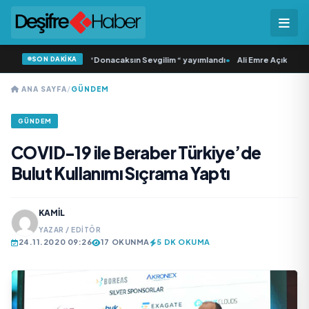
SON DAKİKA
lı ‘dan İkinci Tekli “Donacaksın Sevgilim “ yayımlandı
•
Ali Emre Açıkgöz Galim
ANA SAYFA
/
GÜNDEM
GÜNDEM
COVID-19 ile Beraber Türkiye’de
Bulut Kullanımı Sıçrama Yaptı
KAMIL
YAZAR / EDITÖR
24.11.2020 09:26
17 OKUNMA
5 DK OKUMA