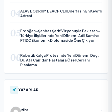
04
ALAS BODRUM BEACH CLUB ile Yazın En Keyifli
Adresi
05
Erdoğan–Şahbaz Şerif Vizyonuyla Pakistan–
Türkiye İlişkilerinde Yeni Dönem: Adil Sami ve
PTIDC Ekonomik Diplomaside Öne Çıkıyor
06
Robotik Kalça Protezinde Yeni Dönem: Doç.
Dr. Ata Can’dan Hastalara Özel Cerrahi
Planlama
YAZARLAR
zline