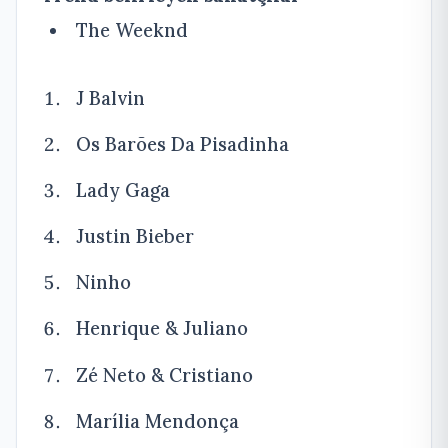
The Weeknd
J Balvin
Os Barões Da Pisadinha
Lady Gaga
Justin Bieber
Ninho
Henrique & Juliano
Zé Neto & Cristiano
Marília Mendonça