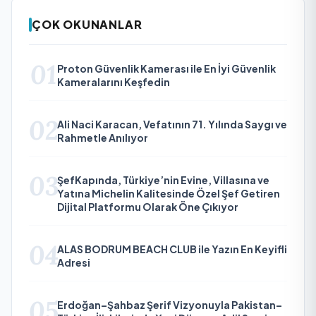
ÇOK OKUNANLAR
01
Proton Güvenlik Kamerası ile En İyi Güvenlik
Kameralarını Keşfedin
02
Ali Naci Karacan, Vefatının 71. Yılında Saygı ve
Rahmetle Anılıyor
03
ŞefKapında, Türkiye’nin Evine, Villasına ve
Yatına Michelin Kalitesinde Özel Şef Getiren
Dijital Platformu Olarak Öne Çıkıyor
04
ALAS BODRUM BEACH CLUB ile Yazın En Keyifli
Adresi
05
Erdoğan–Şahbaz Şerif Vizyonuyla Pakistan–