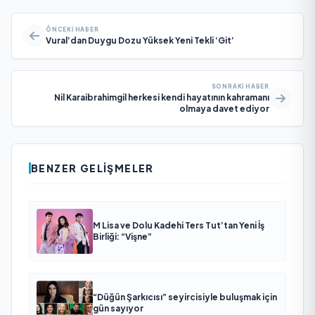
ÖNCEKI HABER
Vural’dan Duygu Dozu Yüksek Yeni Tekli ‘Git’
SONRAKI HABER
Nil Karaibrahimgil herkesi kendi hayatının kahramanı
olmaya davet ediyor
BENZER GELIŞMELER
M Lisa ve Dolu Kadehi Ters Tut’tan Yeni İş
Birliği: “Vişne”
“Düğün Şarkıcısı” seyircisiyle buluşmak için
gün sayıyor