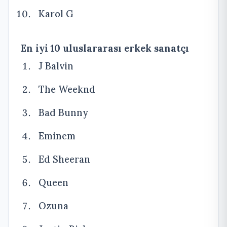
Karol G
En iyi 10 uluslararası erkek sanatçı
J Balvin
The Weeknd
Bad Bunny
Eminem
Ed Sheeran
Queen
Ozuna