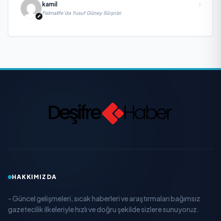
kamil
Palmalife’da Yusuf Güney Sürprizi
HAKKIMIZDA
- Güncel gelişmeleri, sıcak haberleri ve araştırmaları bağımsız
gazetecilik ilkeleriyle hızlı ve doğru şekilde sizlere sunuyoruz.