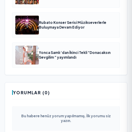
Rubato Konser Serisi Müzikseverlerle
Buluşmaya Devam Ediyor
Yonca Samlı ‘dan İkinci Tekli “Donacaksın
Sevgilim “ yayımlandı
YORUMLAR (0)
Bu habere henüz yorum yapılmamış. İlk yorumu siz
yazın.