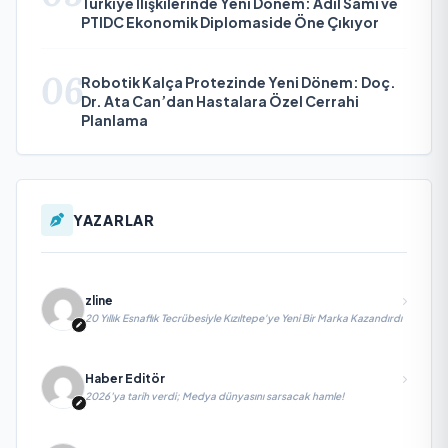
Türkiye İlişkilerinde Yeni Dönem: Adil Sami ve
PTIDC Ekonomik Diplomaside Öne Çıkıyor
06
Robotik Kalça Protezinde Yeni Dönem: Doç.
Dr. Ata Can’dan Hastalara Özel Cerrahi
Planlama
YAZARLAR
zline
20 Yıllık Esnaflık Tecrübesiyle Kızıltepe'ye Yeni Bir Marka Kazandırdı
Haber Editör
2026’ya tarih verdi; Medya dünyasını sarsacak hamle!