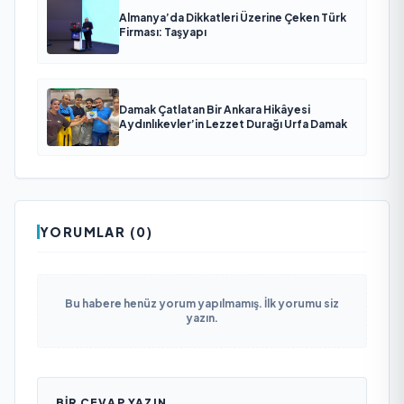
Almanya’da Dikkatleri Üzerine Çeken Türk
Firması: Taşyapı
Damak Çatlatan Bir Ankara Hikâyesi
Aydınlıkevler’in Lezzet Durağı Urfa Damak
YORUMLAR (0)
Bu habere henüz yorum yapılmamış. İlk yorumu siz
yazın.
BIR CEVAP YAZIN