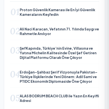
01
Proton Güvenlik Kamerası ile En İyi Güvenlik
Kameralarını Keşfedin
02
Ali Naci Karacan, Vefatının 71. Yılında Saygı ve
Rahmetle Anılıyor
03
ŞefKapında, Türkiye’nin Evine, Villasına ve
Yatına Michelin Kalitesinde Özel Şef Getiren
Dijital Platformu Olarak Öne Çıkıyor
04
Erdoğan–Şahbaz Şerif Vizyonuyla Pakistan–
Türkiye İlişkilerinde Yeni Dönem: Adil Sami ve
PTIDC Ekonomik Diplomaside Öne Çıkıyor
05
ALAS BODRUM BEACH CLUB ile Yazın En Keyifli
Adresi