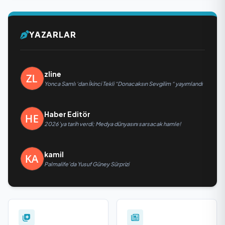
YAZARLAR
zline
Yonca Samlı ‘dan İkinci Tekli “Donacaksın Sevgilim “ yayımlandı
Haber Editör
2026’ya tarih verdi; Medya dünyasını sarsacak hamle!
kamil
Palmalife’da Yusuf Güney Sürprizi