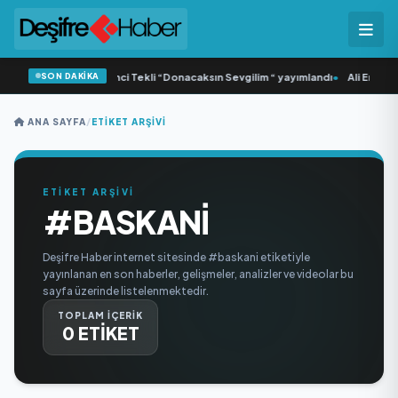
SON DAKİKA
•
Yonca Samlı ‘dan İkinci Tekli “Donacaksın Sevgilim “ yayımlandı
•
Ali Emre Aç
ANA SAYFA
/
ETIKET ARŞIVI
ETİKET ARŞİVİ
#BASKANI
Deşifre Haber internet sitesinde #baskani etiketiyle
yayınlanan en son haberler, gelişmeler, analizler ve videolar bu
sayfa üzerinde listelenmektedir.
TOPLAM İÇERİK
0 ETİKET