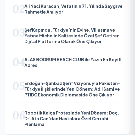
02
Ali Naci Karacan, Vefatının 71. Yılında Saygı ve
Rahmetle Anılıyor
03
ŞefKapında, Türkiye’nin Evine, Villasına ve
Yatına Michelin Kalitesinde Özel Şef Getiren
Dijital Platformu Olarak Öne Çıkıyor
04
ALAS BODRUM BEACH CLUB ile Yazın En Keyifli
Adresi
05
Erdoğan–Şahbaz Şerif Vizyonuyla Pakistan–
Türkiye İlişkilerinde Yeni Dönem: Adil Sami ve
PTIDC Ekonomik Diplomaside Öne Çıkıyor
06
Robotik Kalça Protezinde Yeni Dönem: Doç.
Dr. Ata Can’dan Hastalara Özel Cerrahi
Planlama