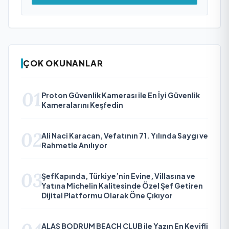
ÇOK OKUNANLAR
01
Proton Güvenlik Kamerası ile En İyi Güvenlik
Kameralarını Keşfedin
02
Ali Naci Karacan, Vefatının 71. Yılında Saygı ve
Rahmetle Anılıyor
03
ŞefKapında, Türkiye’nin Evine, Villasına ve
Yatına Michelin Kalitesinde Özel Şef Getiren
Dijital Platformu Olarak Öne Çıkıyor
ALAS BODRUM BEACH CLUB ile Yazın En Keyifli