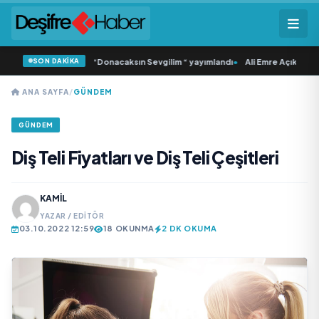
SON DAKİKA
mlı ‘dan İkinci Tekli “Donacaksın Sevgilim “ yayımlandı
•
Ali Emre Açıkgöz Gali
ANA SAYFA
/
GÜNDEM
GÜNDEM
Diş Teli Fiyatları ve Diş Teli Çeşitleri
KAMIL
YAZAR / EDITÖR
03.10.2022 12:59
18 OKUNMA
2 DK OKUMA