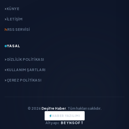
KÜNYE
İLETIŞIM
RSS SERVISI
YASAL
GIZLILIK POLITIKASI
KULLANIM ŞARTLARI
ÇEREZ POLITIKASI
© 2026
Deşifre Haber
. Tüm hakları saklıdır.
HABER YAZILIMI
Altyapı:
BEYNSOFT