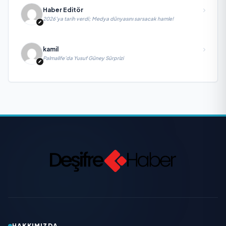
Haber Editör
2026’ya tarih verdi; Medya dünyasını sarsacak hamle!
kamil
Palmalife’da Yusuf Güney Sürprizi
HAKKIMIZDA