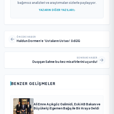
bağımsız analizleri ve araştırmaları sizlerle paylaşıyor.
YAZARIN DIĞER YAZILARI
ÖNCEKI HABER
Haldun Dormen’e ‘Ustaların Ustası’ ödülü
SONRAKI HABER
Duqqan Sahne bu kez misafirlerini uçurdu!
BENZER GELIŞMELER
Ali Emre Açıkgöz Galimidi, Eski AB Bakanı ve
Büyükelçi Egemen Bağış ile Bir Araya Geldi