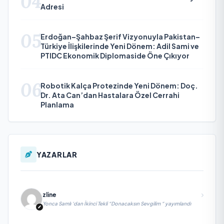
04
Adresi
05
Erdoğan–Şahbaz Şerif Vizyonuyla Pakistan–
Türkiye İlişkilerinde Yeni Dönem: Adil Sami ve
PTIDC Ekonomik Diplomaside Öne Çıkıyor
06
Robotik Kalça Protezinde Yeni Dönem: Doç.
Dr. Ata Can’dan Hastalara Özel Cerrahi
Planlama
YAZARLAR
zline
Yonca Samlı ‘dan İkinci Tekli “Donacaksın Sevgilim “ yayımlandı