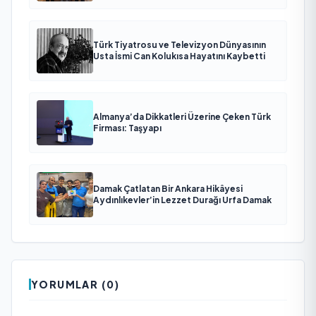
Türk Tiyatrosu ve Televizyon Dünyasının
Usta İsmi Can Kolukısa Hayatını Kaybetti
Almanya’da Dikkatleri Üzerine Çeken Türk
Firması: Taşyapı
Damak Çatlatan Bir Ankara Hikâyesi
Aydınlıkevler’in Lezzet Durağı Urfa Damak
YORUMLAR (0)