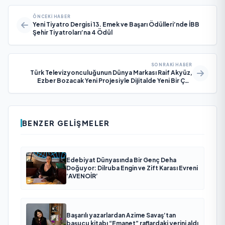
ÖNCEKI HABER
Yeni Tiyatro Dergisi 13. Emek ve Başarı Ödülleri’nde İBB
Şehir Tiyatroları’na 4 Ödül
SONRAKI HABER
Türk Televizyonculuğunun Dünya Markası Raif Akyüz,
Ezber Bozacak Yeni Projesiyle Dijitalde Yeni Bir Çağ
Başlatmaya Hazırlanıyor
BENZER GELIŞMELER
Edebiyat Dünyasında Bir Genç Deha
Doğuyor: Dilruba Engin ve Zift Karası Evreni
‘AVENOİR’
Başarılı yazarlardan Azime Savaş’tan
başucu kitabı “Emanet” raflardaki yerini aldı