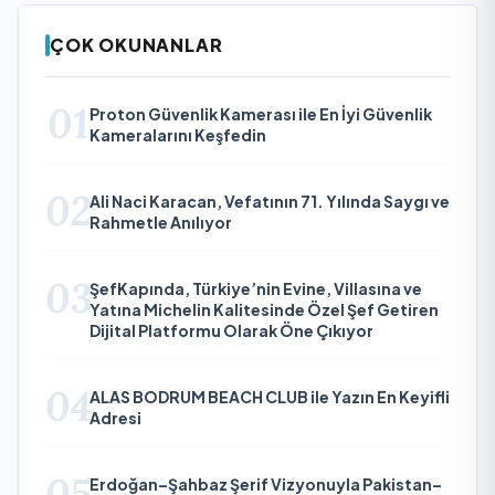
ÇOK OKUNANLAR
01
Proton Güvenlik Kamerası ile En İyi Güvenlik
Kameralarını Keşfedin
02
Ali Naci Karacan, Vefatının 71. Yılında Saygı ve
Rahmetle Anılıyor
03
ŞefKapında, Türkiye’nin Evine, Villasına ve
Yatına Michelin Kalitesinde Özel Şef Getiren
Dijital Platformu Olarak Öne Çıkıyor
04
ALAS BODRUM BEACH CLUB ile Yazın En Keyifli
Adresi
05
Erdoğan–Şahbaz Şerif Vizyonuyla Pakistan–