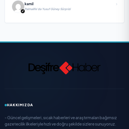
kamil
Palmalife’da Yusuf Güney Sürprizi
HAKKIMIZDA
- Güncel gelişmeleri, sıcak haberleri ve araştırmaları bağımsız
gazetecilik ilkeleriyle hızlı ve doğru şekilde sizlere sunuyoruz.