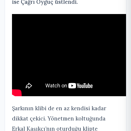
ise Çağrı Oyguç üstlendi.
Şarkının klibi de en az kendisi kadar
dikkat çekici. Yönetmen koltuğunda
Erkal Kaşıkçı’nın oturduğu klipte