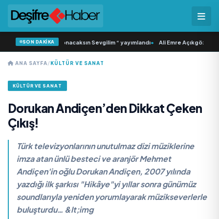
SON DAKİKA
dan İkinci Tekli “Donacaksın Sevgilim “ yayımlandı
•
Ali Emre Açıkgöz Galimidi,
ANA SAYFA
/
KÜLTÜR VE SANAT
KÜLTÜR VE SANAT
Dorukan Andiçen’den Dikkat Çeken
Çıkış!
Türk televizyonlarının unutulmaz dizi müziklerine
imza atan ünlü besteci ve aranjör Mehmet
Andiçen'in oğlu Dorukan Andiçen, 2007 yılında
yazdığı ilk şarkısı "Hikâye"yi yıllar sonra günümüz
soundlarıyla yeniden yorumlayarak müzikseverlerle
buluşturdu… &lt;img