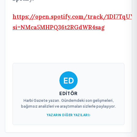
https://open.spotify.com/track/1DI7TqU
si=NMca5MHPQ36t2RGdWR4sag
EDITÖR
Harbi Gazete yazarı. Gündemdeki son gelişmeleri,
bağımsız analizleri ve araştırmaları sizlerle paylaşıyor.
YAZARIN DIĞER YAZILARI