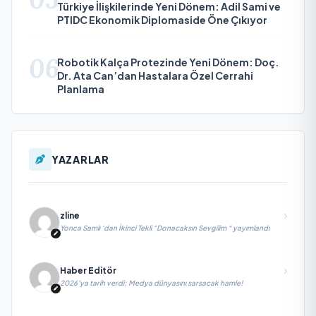
Türkiye İlişkilerinde Yeni Dönem: Adil Sami ve
PTIDC Ekonomik Diplomaside Öne Çıkıyor
06
Robotik Kalça Protezinde Yeni Dönem: Doç.
Dr. Ata Can’dan Hastalara Özel Cerrahi
Planlama
YAZARLAR
zline
Yonca Samlı ‘dan İkinci Tekli “Donacaksın Sevgilim “ yayımlandı
Haber Editör
2026’ya tarih verdi; Medya dünyasını sarsacak hamle!