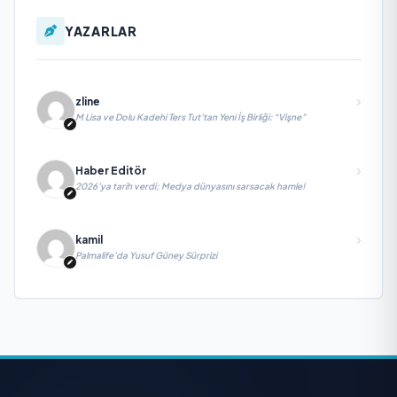
YAZARLAR
zline
M Lisa ve Dolu Kadehi Ters Tut’tan Yeni İş Birliği: “Vişne”
Haber Editör
2026’ya tarih verdi; Medya dünyasını sarsacak hamle!
kamil
Palmalife’da Yusuf Güney Sürprizi