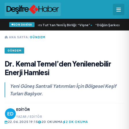
SON DAKİKA
isa ve Dolu Kadehi Ters Tut’tan Yeni İş Birliği: “Vişne”
•
“Düğün Şarkıcısı” seyir
ANA SAYFA
/
GÜNDEM
GÜNDEM
Dr. Kemal Temel’den Yenilenebilir
Enerji Hamlesi
Yeni Güneş Santrali Yatırımları İçin Bölgesel Keşif
Turları Başlıyor.
EDITÖR
YAZAR / EDITÖR
22.06.2025 19:15
20 OKUNMA
2 DK OKUMA