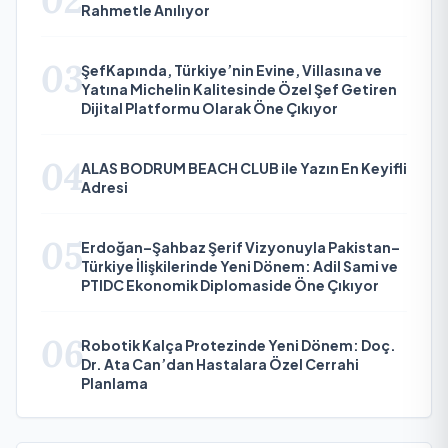
Rahmetle Anılıyor
03
ŞefKapında, Türkiye’nin Evine, Villasına ve
Yatına Michelin Kalitesinde Özel Şef Getiren
Dijital Platformu Olarak Öne Çıkıyor
04
ALAS BODRUM BEACH CLUB ile Yazın En Keyifli
Adresi
05
Erdoğan–Şahbaz Şerif Vizyonuyla Pakistan–
Türkiye İlişkilerinde Yeni Dönem: Adil Sami ve
PTIDC Ekonomik Diplomaside Öne Çıkıyor
06
Robotik Kalça Protezinde Yeni Dönem: Doç.
Dr. Ata Can’dan Hastalara Özel Cerrahi
Planlama