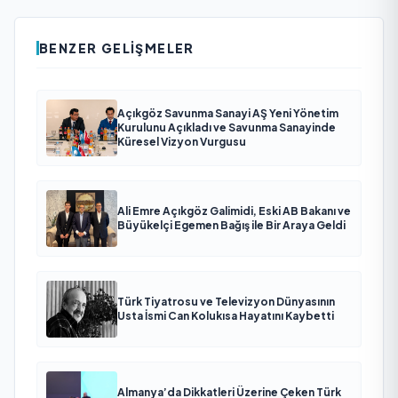
BENZER GELIŞMELER
Açıkgöz Savunma Sanayi AŞ Yeni Yönetim
Kurulunu Açıkladı ve Savunma Sanayinde
Küresel Vizyon Vurgusu
Ali Emre Açıkgöz Galimidi, Eski AB Bakanı ve
Büyükelçi Egemen Bağış ile Bir Araya Geldi
Türk Tiyatrosu ve Televizyon Dünyasının
Usta İsmi Can Kolukısa Hayatını Kaybetti
Almanya’da Dikkatleri Üzerine Çeken Türk