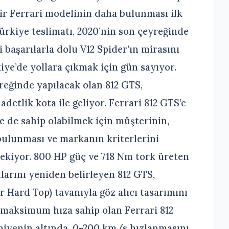
bir Ferrari modelinin daha bulunması ilk
Türkiye teslimatı, 2020’nin son çeyreğinde
i başarılarla dolu V12 Spider’ın mirasını
ye’de yollara çıkmak için gün sayıyor.
reğinde yapılacak olan 812 GTS,
adetlik kota ile geliyor. Ferrari 812 GTS’e
 de sahip olabilmek için müşterinin,
bulunması ve markanın kriterlerini
rekiyor. 800 HP güç ve 718 Nm tork üreten
arını yeniden belirleyen 812 GTS,
ir Hard Top) tavanıyla göz alıcı tasarımını
 maksimum hıza sahip olan Ferrari 812
niyenin altında, 0-200 km/s hızlanmasını