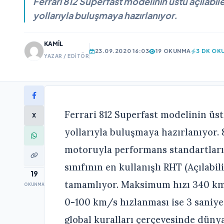
Ferrari 812 Superfast modelinin üstü açılabi
yollarıyla buluşmaya hazırlanıyor.
KAMIL
23.09.2020 16:03
19 OKUNMA
3 DK OK
YAZAR / EDITÖR
Ferrari 812 Superfast modelinin üst
X
yollarıyla buluşmaya hazırlanıyor.
motoruyla performans standartların
sınıfının en kullanışlı RHT (Açılabil
19
tamamlıyor. Maksimum hızı 340 km/
OKUNMA
0-100 km/s hızlanması ise 3 saniyen
global kuralları çerçevesinde düny