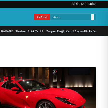
BIZI TAKIP EDIN:
CANLI
VANO: “Bodrum Artık Yeni St. Tropez Değil, Kendi Başına Bir Referans”
•
Bull