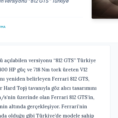
len versiyonu “812 GTS” Türkiye
UMA
ü açılabilen versiyonu “812 GTS” Türkiye
 800 HP güç ve 718 Nm tork üreten V12
ı yeniden belirleyen Ferrari 812 GTS,
ir Hard Top) tavanıyla göz alıcı tasarımını
s’nin üzerinde olan Ferrari 812 GTS’in,
in altında gerçekleşiyor. Ferrari’nin
ada olduğu gibi Türkiye’de modele sahip