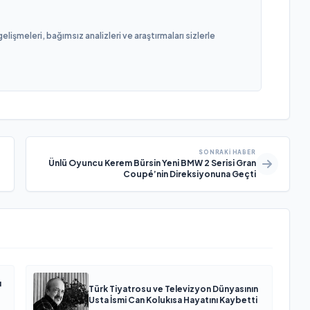
işmeleri, bağımsız analizleri ve araştırmaları sizlerle
SONRAKI HABER
Ünlü Oyuncu Kerem Bürsin Yeni BMW 2 Serisi Gran
Coupé’nin Direksiyonuna Geçti
ı
Türk Tiyatrosu ve Televizyon Dünyasının
Usta İsmi Can Kolukısa Hayatını Kaybetti