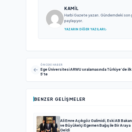
KAMIL
Harbi Gazete yazarı. Gündemdeki son gel
paylaşıyor.
YAZARIN DIĞER YAZILARI
ÖNCEKI HABER
Ege Üniversitesi ARWU sıralamasında Türkiye’de ilk
5’te
BENZER GELIŞMELER
Ali Emre Açıkgöz Galimidi, Eski AB Bakan
ve Büyükelçi Egemen Bağış ile Bir Araya
Geldi