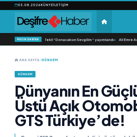
05.08.2026
KÜNYE
İLETIŞIM
SON DAKİKA
onca Samlı ‘dan İkinci Tekli “Donacaksın Sevgilim “ yayımlandı
•
Ali Emre Açıkg
ANA SAYFA
/
GÜNDEM
GÜNDEM
Dünyanın En Güçlü
Üstü Açık Otomobil
GTS Türkiye’de!