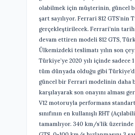
olabilmek için müşterinin, güncel 
şart sayılıyor. Ferrari 812 GTS’nin 
gerçekleştirilecek. Ferrari’nin tarih
devam ettiren modeli 812 GTS, Türki
Ülkemizdeki teslimatı yılın son çey
Türkiye’ye 2020 yılı içinde sadece 1 
tüm dünyada olduğu gibi Türkiye’de
güncel bir Ferrari modelinin daha 
karşılayarak son onayını alması ge
V12 motoruyla performans standartl
sınıfının en kullanışlı RHT (Açılabil
tamamlıyor. 340 km/s’lik üzerinde
GTS, 0-100 km/s hızlanmasını 3 sa