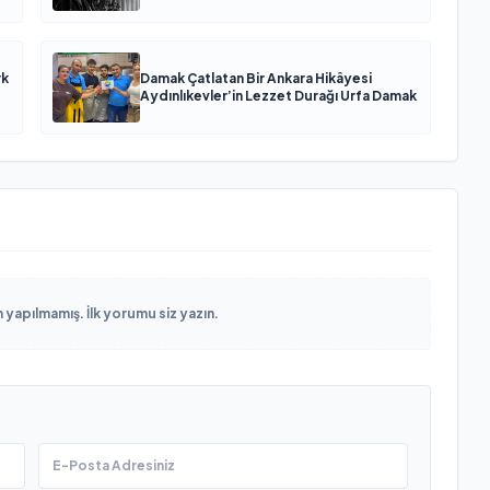
rk
Damak Çatlatan Bir Ankara Hikâyesi
Aydınlıkevler’in Lezzet Durağı Urfa Damak
yapılmamış. İlk yorumu siz yazın.