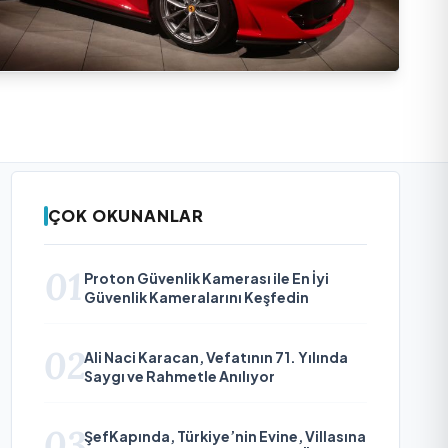
ÇOK OKUNANLAR
01
Proton Güvenlik Kamerası ile En İyi
Güvenlik Kameralarını Keşfedin
02
Ali Naci Karacan, Vefatının 71. Yılında
Saygı ve Rahmetle Anılıyor
03
ŞefKapında, Türkiye’nin Evine, Villasına