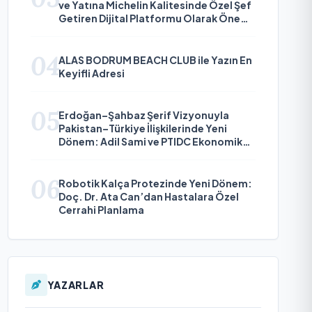
ve Yatına Michelin Kalitesinde Özel Şef
Getiren Dijital Platformu Olarak Öne
Çıkıyor
04
ALAS BODRUM BEACH CLUB ile Yazın En
Keyifli Adresi
05
Erdoğan–Şahbaz Şerif Vizyonuyla
Pakistan–Türkiye İlişkilerinde Yeni
Dönem: Adil Sami ve PTIDC Ekonomik
Diplomaside Öne Çıkıyor
06
Robotik Kalça Protezinde Yeni Dönem:
Doç. Dr. Ata Can’dan Hastalara Özel
Cerrahi Planlama
YAZARLAR