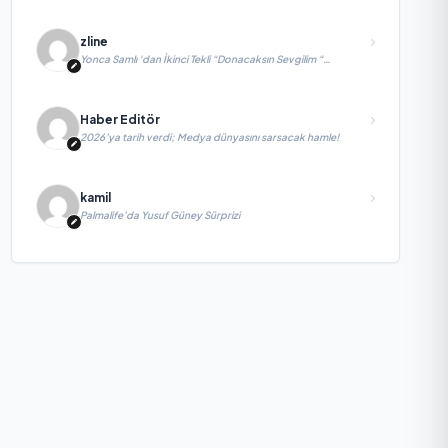
zline
Yonca Samlı ‘dan İkinci Tekli “Donacaksın Sevgilim “
yayımlandı
Haber Editör
2026’ya tarih verdi; Medya dünyasını sarsacak hamle!
kamil
Palmalife’da Yusuf Güney Sürprizi