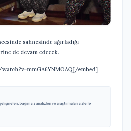
esinde sahnesinde ağırladığı
erine de devam edecek.
om/watch?v=mmGA6YNMOAQ[/embed]
işmeleri, bağımsız analizleri ve araştırmaları sizlerle