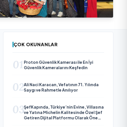
ÇOK OKUNANLAR
01
Proton Güvenlik Kamerası ile En İyi
Güvenlik Kameralarını Keşfedin
02
Ali Naci Karacan, Vefatının 71. Yılında
Saygı ve Rahmetle Anılıyor
03
ŞefKapında, Türkiye’nin Evine, Villasına
ve Yatına Michelin Kalitesinde Özel Şef
Getiren Dijital Platformu Olarak Öne
Çıkıyor