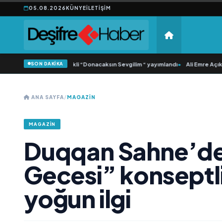
05.08.2026
KÜNYE
İLETIŞIM
SON DAKİKA
amlı ‘dan İkinci Tekli “Donacaksın Sevgilim “ yayımlandı
•
Ali Emre Açıkgöz Gal
ANA SAYFA
/
MAGAZIN
MAGAZIN
Duqqan Sahne’d
Gecesi” konseptli
yoğun ilgi