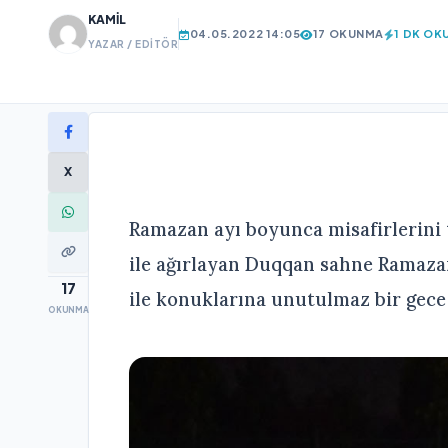
KAMIL
04.05.2022 14:05
17 OKUNMA
1 DK OK
YAZAR / EDITÖR
X
Ramazan ayı boyunca misafirlerini t
ile ağırlayan Duqqan sahne Ramaza
17
ile konuklarına unutulmaz bir gece 
OKUNMA