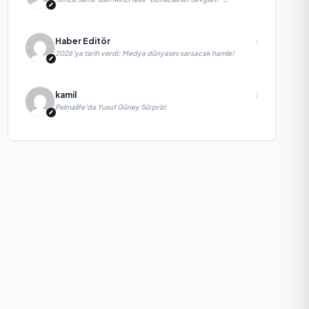
yayımlandı
Haber Editör
2026’ya tarih verdi; Medya dünyasını sarsacak hamle!
kamil
Palmalife’da Yusuf Güney Sürprizi