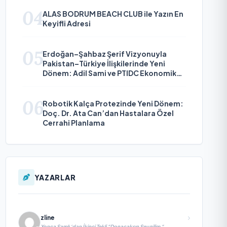
04
ALAS BODRUM BEACH CLUB ile Yazın En
Keyifli Adresi
05
Erdoğan–Şahbaz Şerif Vizyonuyla
Pakistan–Türkiye İlişkilerinde Yeni
Dönem: Adil Sami ve PTIDC Ekonomik
Diplomaside Öne Çıkıyor
06
Robotik Kalça Protezinde Yeni Dönem:
Doç. Dr. Ata Can’dan Hastalara Özel
Cerrahi Planlama
YAZARLAR
zline
Yonca Samlı ‘dan İkinci Tekli “Donacaksın Sevgilim “