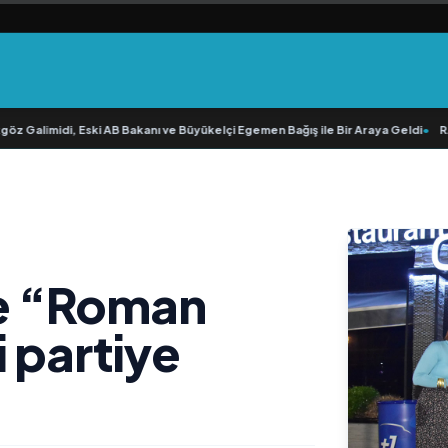
imidi, Eski AB Bakanı ve Büyükelçi Egemen Bağış ile Bir Araya Geldi
•
RAVANO: 
e “Roman
 partiye