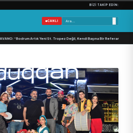
BIZI TAKIP EDIN:
CANLI
“Bodrum Artık Yeni St. Tropez Değil, Kendi Başına Bir Referans”
•
Bullas & E