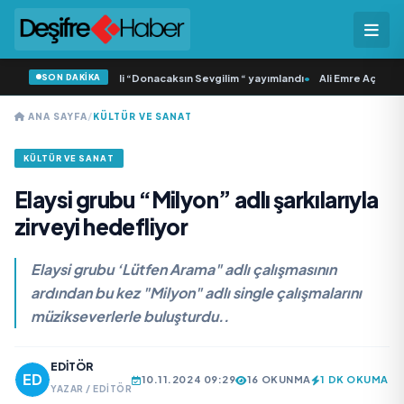
SON DAKİKA
 Samlı ‘dan İkinci Tekli “Donacaksın Sevgilim “ yayımlandı
•
Ali Emre Açıkgöz G
ANA SAYFA
/
KÜLTÜR VE SANAT
KÜLTÜR VE SANAT
Elaysi grubu “Milyon” adlı şarkılarıyla
zirveyi hedefliyor
Elaysi grubu ‘Lütfen Arama" adlı çalışmasının
ardından bu kez "Milyon" adlı single çalışmalarını
müzikseverlerle buluşturdu..
EDITÖR
10.11.2024 09:29
16 OKUNMA
1 DK OKUMA
YAZAR / EDITÖR