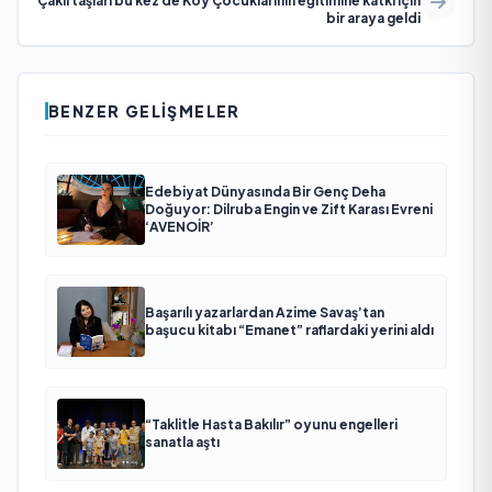
Çakıl taşları bu kez de Köy Çocuklarının eğitimine katkı için
bir araya geldi
BENZER GELIŞMELER
Edebiyat Dünyasında Bir Genç Deha
Doğuyor: Dilruba Engin ve Zift Karası Evreni
‘AVENOİR’
Başarılı yazarlardan Azime Savaş’tan
başucu kitabı “Emanet” raflardaki yerini aldı
“Taklitle Hasta Bakılır” oyunu engelleri
sanatla aştı