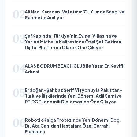
02
Ali Naci Karacan, Vefatının 71. Yılında Saygı ve
Rahmetle Anılıyor
03
ŞefKapında, Türkiye’nin Evine, Villasına ve
Yatına Michelin Kalitesinde Özel Şef Getiren
Dijital Platformu Olarak Öne Çıkıyor
04
ALAS BODRUM BEACH CLUB ile Yazın En Keyifli
Adresi
05
Erdoğan–Şahbaz Şerif Vizyonuyla Pakistan–
Türkiye İlişkilerinde Yeni Dönem: Adil Sami ve
PTIDC Ekonomik Diplomaside Öne Çıkıyor
06
Robotik Kalça Protezinde Yeni Dönem: Doç.
Dr. Ata Can’dan Hastalara Özel Cerrahi
Planlama