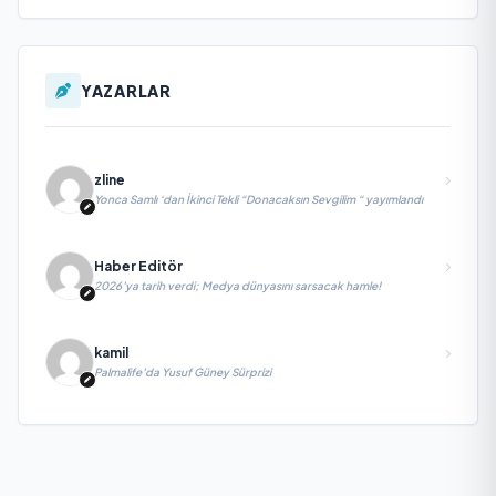
YAZARLAR
zline
Yonca Samlı ‘dan İkinci Tekli “Donacaksın Sevgilim “ yayımlandı
Haber Editör
2026’ya tarih verdi; Medya dünyasını sarsacak hamle!
kamil
Palmalife’da Yusuf Güney Sürprizi