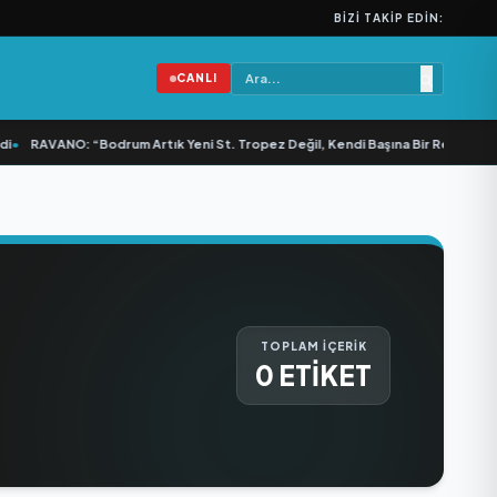
BIZI TAKIP EDIN:
CANLI
•
RAVANO: “Bodrum Artık Yeni St. Tropez Değil, Kendi Başına Bir Referans”
•
TOPLAM İÇERİK
0 ETİKET