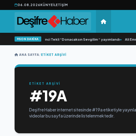
06.08.2026
KÜNYE
İLETIŞIM
SON DAKİKA
•
Yonca Samlı ‘dan İkinci Tekli “Donacaksın Sevgilim “ yayımlandı
•
Ali Emre
ANA SAYFA
/
ETIKET ARŞIVI
ETİKET ARŞİVİ
#19A
Deşifre Haber internet sitesinde #19a etiketiyle yayınla
videolar bu sayfa üzerinde listelenmektedir.