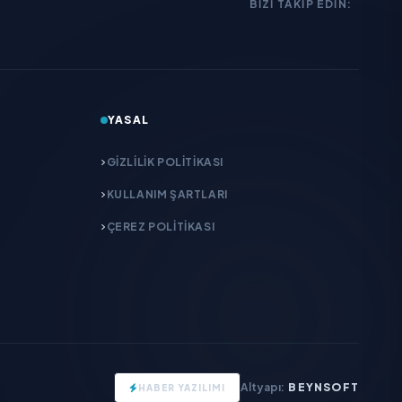
BIZI TAKIP EDIN:
YASAL
GIZLILIK POLITIKASI
KULLANIM ŞARTLARI
ÇEREZ POLITIKASI
Altyapı:
BEYNSOFT
HABER YAZILIMI