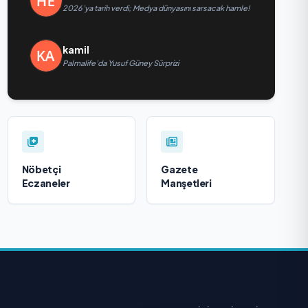
2026’ya tarih verdi; Medya dünyasını sarsacak hamle!
kamil
Palmalife’da Yusuf Güney Sürprizi
Nöbetçi
Gazete
Eczaneler
Manşetleri