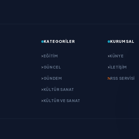
KATEGORILER
KURUMSAL
EĞITIM
KÜNYE
GÜNCEL
İLETIŞIM
GÜNDEM
RSS SERVISI
KÜLTÜR SANAT
KÜLTÜR VE SANAT