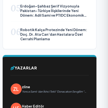
05
Erdoğan–Şahbaz Şerif Vizyonuyla
Pakistan–Türkiye İlişkilerinde Yeni
Dönem: Adil Sami ve PTIDC Ekonomik
Diplomaside Öne Çıkıyor
06
Robotik Kalça Protezinde Yeni Dönem:
Doç. Dr. Ata Can’dan Hastalara Özel
Cerrahi Planlama
YAZARLAR
zline
Yonca Samlı ‘dan İkinci Tekli “Donacaksın Sevgilim “
yayımlandı
Haber Editör