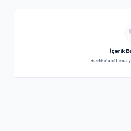
İçerik 
Bu etikete ait henüz y