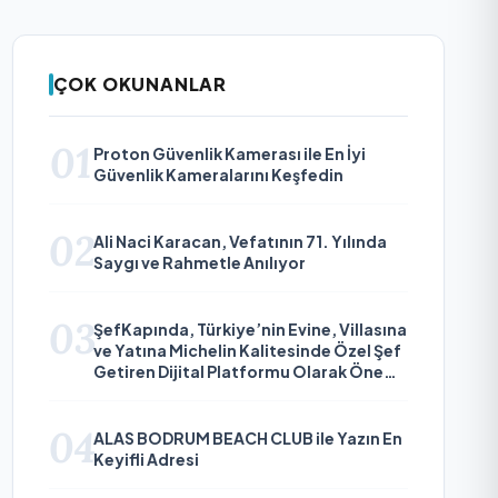
ÇOK OKUNANLAR
01
Proton Güvenlik Kamerası ile En İyi
Güvenlik Kameralarını Keşfedin
02
Ali Naci Karacan, Vefatının 71. Yılında
Saygı ve Rahmetle Anılıyor
03
ŞefKapında, Türkiye’nin Evine, Villasına
ve Yatına Michelin Kalitesinde Özel Şef
Getiren Dijital Platformu Olarak Öne
Çıkıyor
04
ALAS BODRUM BEACH CLUB ile Yazın En
Keyifli Adresi