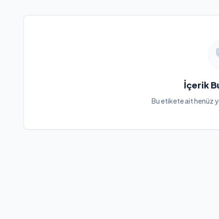
İçerik 
Bu etikete ait henüz y