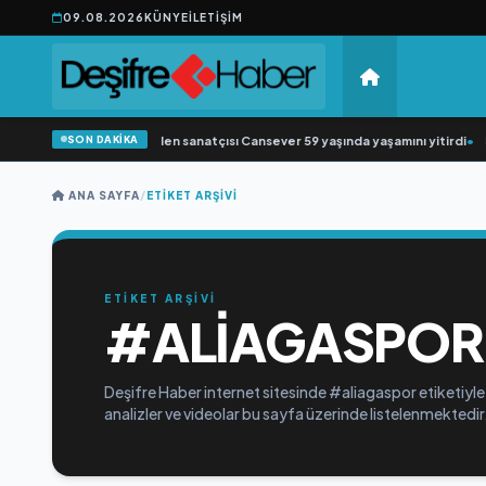
09.08.2026
KÜNYE
İLETIŞIM
SON DAKİKA
•
Arabesk müziğin sevilen sanatçısı Cansever 59 yaşında yaşamını yitirdi
•
Sv
ANA SAYFA
/
ETIKET ARŞIVI
ETİKET ARŞİVİ
#ALIAGASPOR
Deşifre Haber internet sitesinde #aliagaspor etiketiyle
analizler ve videolar bu sayfa üzerinde listelenmektedir