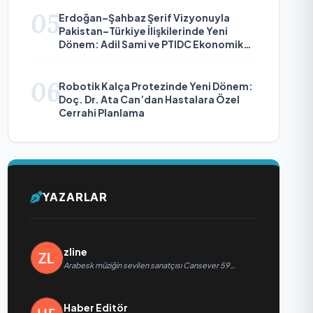
05
Erdoğan–Şahbaz Şerif Vizyonuyla
Pakistan–Türkiye İlişkilerinde Yeni
Dönem: Adil Sami ve PTIDC Ekonomik
Diplomaside Öne Çıkıyor
06
Robotik Kalça Protezinde Yeni Dönem:
Doç. Dr. Ata Can’dan Hastalara Özel
Cerrahi Planlama
YAZARLAR
zline
Arabesk müziğin sevilen sanatçısı Cansever 59
yaşında yaşamını yitirdi
Haber Editör