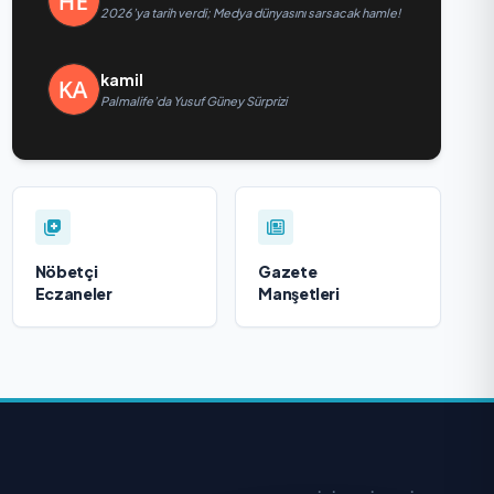
2026’ya tarih verdi; Medya dünyasını sarsacak hamle!
kamil
Palmalife’da Yusuf Güney Sürprizi
Nöbetçi
Gazete
Eczaneler
Manşetleri