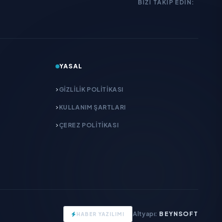
BIZI TAKIP EDIN:
YASAL
GIZLILIK POLITIKASI
KULLANIM ŞARTLARI
ÇEREZ POLITIKASI
Altyapı:
BEYNSOFT
HABER YAZILIMI