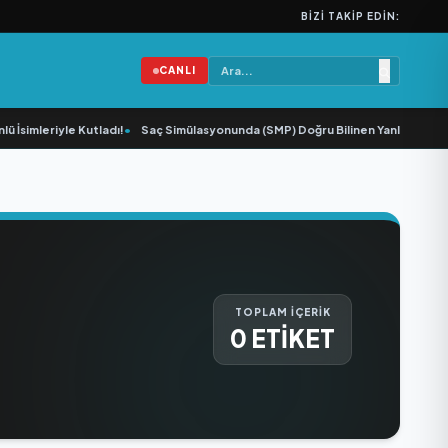
BIZI TAKIP EDIN:
CANLI
İsimleriyle Kutladı!
•
Saç Simülasyonunda (SMP) Doğru Bilinen Yanlışlar ve Se
TOPLAM İÇERİK
0 ETİKET