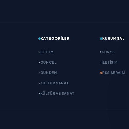
KATEGORILER
KURUMSAL
EĞITIM
KÜNYE
GÜNCEL
İLETIŞIM
GÜNDEM
RSS SERVISI
KÜLTÜR SANAT
KÜLTÜR VE SANAT