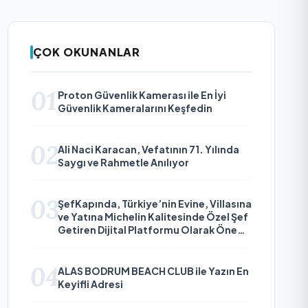
ÇOK OKUNANLAR
01
Proton Güvenlik Kamerası ile En İyi
Güvenlik Kameralarını Keşfedin
02
Ali Naci Karacan, Vefatının 71. Yılında
Saygı ve Rahmetle Anılıyor
03
ŞefKapında, Türkiye’nin Evine, Villasına
ve Yatına Michelin Kalitesinde Özel Şef
Getiren Dijital Platformu Olarak Öne
Çıkıyor
04
ALAS BODRUM BEACH CLUB ile Yazın En
Keyifli Adresi