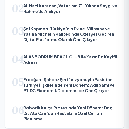
02
Ali Naci Karacan, Vefatının 71. Yılında Saygı ve
Rahmetle Anılıyor
03
ŞefKapında, Türkiye’nin Evine, Villasına ve
Yatına Michelin Kalitesinde Özel Şef Getiren
Dijital Platformu Olarak Öne Çıkıyor
04
ALAS BODRUM BEACH CLUB ile Yazın En Keyifli
Adresi
05
Erdoğan–Şahbaz Şerif Vizyonuyla Pakistan–
Türkiye İlişkilerinde Yeni Dönem: Adil Sami ve
PTIDC Ekonomik Diplomaside Öne Çıkıyor
06
Robotik Kalça Protezinde Yeni Dönem: Doç.
Dr. Ata Can’dan Hastalara Özel Cerrahi
Planlama