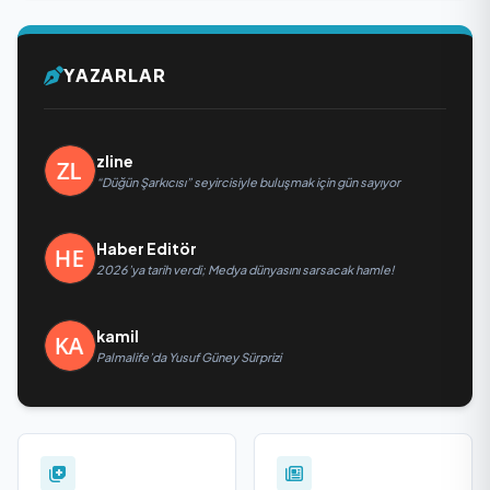
YAZARLAR
zline
“Düğün Şarkıcısı” seyircisiyle buluşmak için gün sayıyor
Haber Editör
2026’ya tarih verdi; Medya dünyasını sarsacak hamle!
kamil
Palmalife’da Yusuf Güney Sürprizi