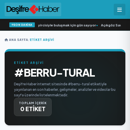
SON DAKİKA
“Düğün Şarkıcısı” seyircisiyle buluşmak için gün sayıyor
•
Açıkgöz Savunma S
ANA SAYFA
/
ETIKET ARŞIVI
ETİKET ARŞİVİ
#BERRU-TURAL
Deşifre Haber internet sitesinde #berru-tural etiketiyle
yayınlanan en son haberler, gelişmeler, analizler ve videolar bu
sayfa üzerinde listelenmektedir.
TOPLAM İÇERİK
0 ETİKET