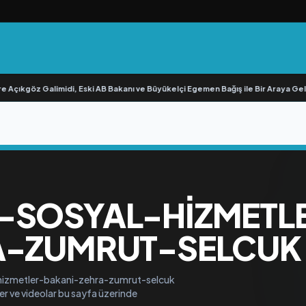
 Açıkgöz Galimidi, Eski AB Bakanı ve Büyükelçi Egemen Bağış ile Bir Araya Geldi
-SOSYAL-HIZMETL
A-ZUMRUT-SELCUK
l-hizmetler-bakani-zehra-zumrut-selcuk
ler ve videolar bu sayfa üzerinde