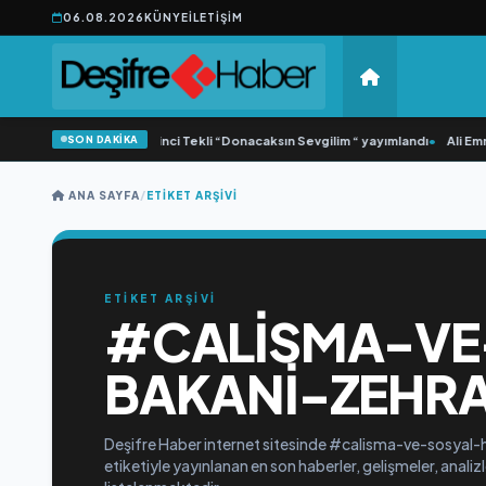
06.08.2026
KÜNYE
İLETIŞIM
SON DAKİKA
•
Yonca Samlı ‘dan İkinci Tekli “Donacaksın Sevgilim “ yayımlandı
•
Ali Emre
ANA SAYFA
/
ETIKET ARŞIVI
ETİKET ARŞİVİ
#CALISMA-VE
BAKANI-ZEHR
Deşifre Haber internet sitesinde #calisma-ve-sosya
etiketiyle yayınlanan en son haberler, gelişmeler, analiz