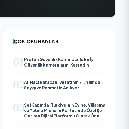
ÇOK OKUNANLAR
01
Proton Güvenlik Kamerası ile En İyi
Güvenlik Kameralarını Keşfedin
02
Ali Naci Karacan, Vefatının 71. Yılında
Saygı ve Rahmetle Anılıyor
03
ŞefKapında, Türkiye’nin Evine, Villasına
ve Yatına Michelin Kalitesinde Özel Şef
Getiren Dijital Platformu Olarak Öne
Çıkıyor