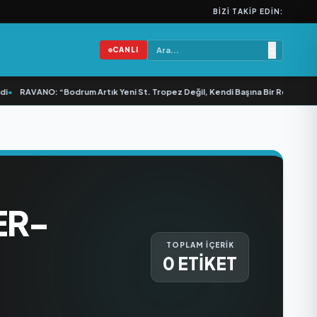
BIZI TAKIP EDIN:
CANLI
•
RAVANO: “Bodrum Artık Yeni St. Tropez Değil, Kendi Başına Bir Referans”
•
ER-
TOPLAM İÇERİK
0 ETİKET