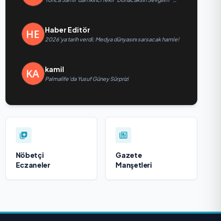
yayımlandı
Haber Editör
2026’ya tarih verdi; Medya dünyasını sarsacak hamle!
kamil
Palmalife’da Yusuf Güney Sürprizi
Nöbetçi
Gazete
Eczaneler
Manşetleri