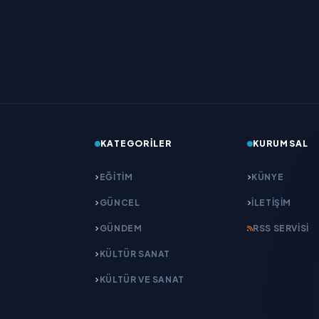
KATEGORILER
KURUMSAL
EĞITIM
KÜNYE
GÜNCEL
İLETIŞIM
GÜNDEM
RSS SERVISI
KÜLTÜR SANAT
KÜLTÜR VE SANAT