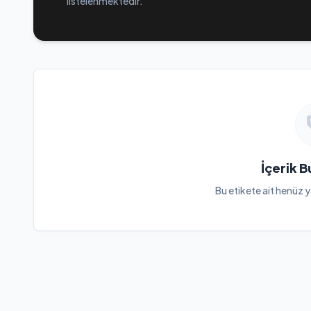
listelenmektedir.
İçerik 
Bu etikete ait henüz y