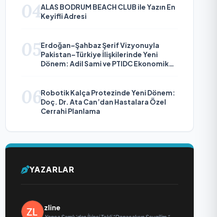
04
ALAS BODRUM BEACH CLUB ile Yazın En
Keyifli Adresi
05
Erdoğan–Şahbaz Şerif Vizyonuyla
Pakistan–Türkiye İlişkilerinde Yeni
Dönem: Adil Sami ve PTIDC Ekonomik
Diplomaside Öne Çıkıyor
06
Robotik Kalça Protezinde Yeni Dönem:
Doç. Dr. Ata Can’dan Hastalara Özel
Cerrahi Planlama
YAZARLAR
zline
Yonca Samlı ‘dan İkinci Tekli “Donacaksın Sevgilim “