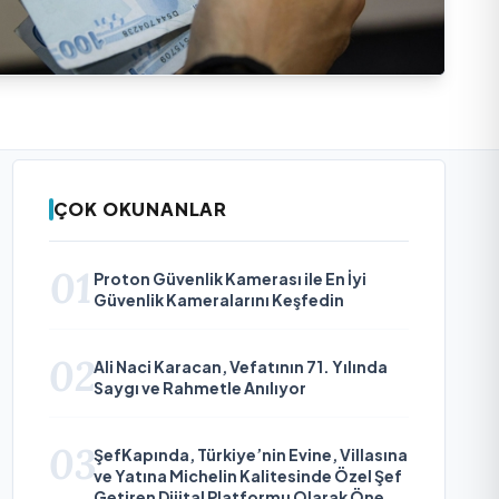
ÇOK OKUNANLAR
01
Proton Güvenlik Kamerası ile En İyi
Güvenlik Kameralarını Keşfedin
02
Ali Naci Karacan, Vefatının 71. Yılında
Saygı ve Rahmetle Anılıyor
03
ŞefKapında, Türkiye’nin Evine, Villasına
ve Yatına Michelin Kalitesinde Özel Şef
Getiren Dijital Platformu Olarak Öne