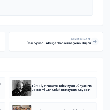
SONRAKI HABER
Ünlü oyuncu Akciğer kanserine yenik düştü
ı
Türk Tiyatrosu ve Televizyon Dünyasının
Usta İsmi Can Kolukısa Hayatını Kaybetti