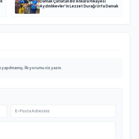
rk
Damak Çatlatan Bir Ankara Hikâyesi
Aydınlıkevler’in Lezzet Durağı Urfa Damak
yapılmamış. İlk yorumu siz yazın.