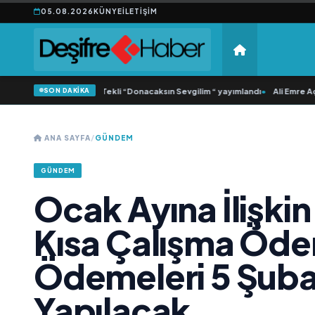
05.08.2026
KÜNYE
İLETIŞIM
SON DAKİKA
Yonca Samlı ‘dan İkinci Tekli “Donacaksın Sevgilim “ yayımlandı
•
Ali Emre Açık
ANA SAYFA
/
GÜNDEM
GÜNDEM
Ocak Ayına İlişkin 
Kısa Çalışma Öde
Ödemeleri 5 Şuba
Yapılacak