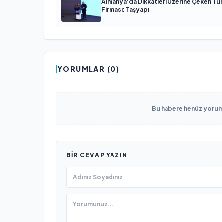
Almanya’da Dikkatleri Üzerine Çeken Tü
Firması: Taşyapı
YORUMLAR (0)
Bu habere henüz yorum 
BIR CEVAP YAZIN