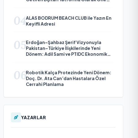
Çıkıyor
04
ALAS BODRUM BEACH CLUB ile Yazın En
Keyifli Adresi
05
Erdoğan–Şahbaz Şerif Vizyonuyla
Pakistan–Türkiye İlişkilerinde Yeni
Dönem: Adil Sami ve PTIDC Ekonomik
Diplomaside Öne Çıkıyor
06
Robotik Kalça Protezinde Yeni Dönem:
Doç. Dr. Ata Can’dan Hastalara Özel
Cerrahi Planlama
YAZARLAR