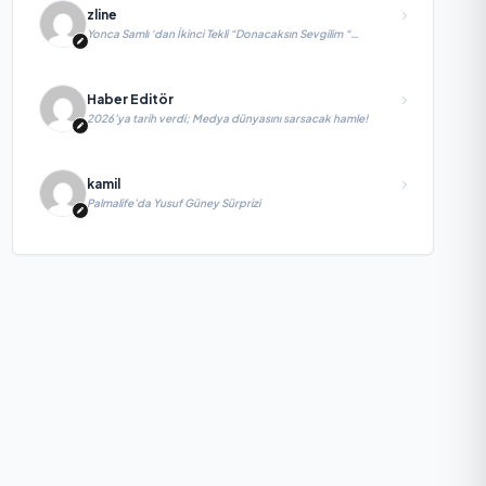
zline
Yonca Samlı ‘dan İkinci Tekli “Donacaksın Sevgilim “
yayımlandı
Haber Editör
2026’ya tarih verdi; Medya dünyasını sarsacak hamle!
kamil
Palmalife’da Yusuf Güney Sürprizi