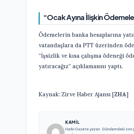
“Ocak Ayına İlişkin Ödemele
Ödemelerin banka hesaplarına yatır
vatandaşlara da PTT üzerinden ödem
“İşsizlik ve kısa çalışma ödeneği ö
yatıracağız” açıklamasını yaptı.
Kaynak: Zirve Haber Ajansı [
ZHA
]
KAMIL
Harbi Gazete yazarı. Gündemdeki son gel