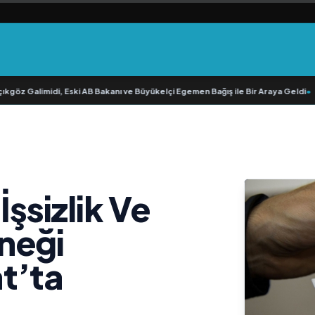
göz Galimidi, Eski AB Bakanı ve Büyükelçi Egemen Bağış ile Bir Araya Geldi
•
RA
İşsizlik Ve
neği
t’ta