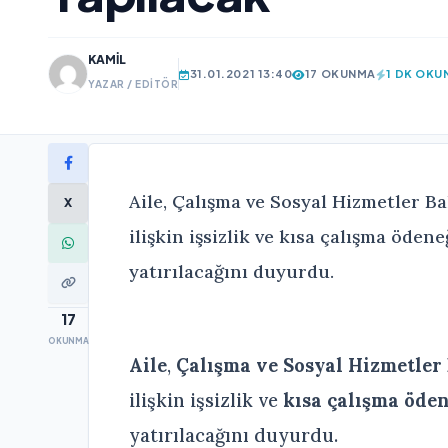
KAMIL
31.01.2021 13:40
17 OKUNMA
1 DK OKU
YAZAR / EDITÖR
Aile, Çalışma ve Sosyal Hizmetler 
X
ilişkin işsizlik ve kısa çalışma öde
yatırılacağını duyurdu.
17
OKUNMA
Aile
,
Çalışma ve Sosyal Hizmetler
ilişkin işsizlik ve
kısa çalışma öde
yatırılacağını duyurdu.