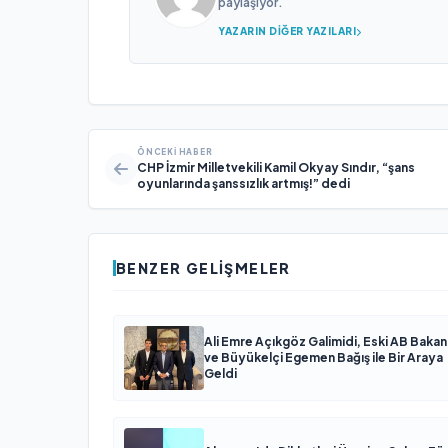
paylaşıyor.
YAZARIN DIĞER YAZILARI
ÖNCEKI HABER
CHP İzmir Milletvekili Kamil Okyay Sındır, “şans
oyunlarında şanssızlık artmış!” dedi
BENZER GELIŞMELER
Ali Emre Açıkgöz Galimidi, Eski AB Bakan
ve Büyükelçi Egemen Bağış ile Bir Araya
Geldi