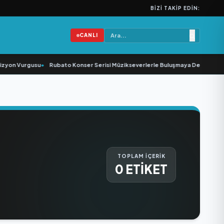
BIZI TAKIP EDIN:
CANLI
zyon Vurgusu
•
Rubato Konser Serisi Müzikseverlerle Buluşmaya Devam Ediyo
TOPLAM İÇERİK
0 ETİKET