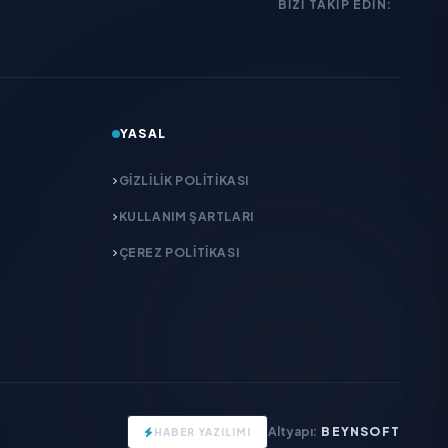
BIZI TAKIP EDIN:
YASAL
GIZLILIK POLITIKASI
KULLANIM ŞARTLARI
ÇEREZ POLITIKASI
Altyapı:
BEYNSOFT
HABER YAZILIMI