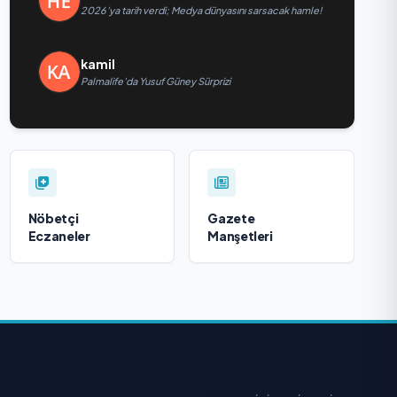
2026’ya tarih verdi; Medya dünyasını sarsacak hamle!
kamil
Palmalife’da Yusuf Güney Sürprizi
Nöbetçi
Gazete
Eczaneler
Manşetleri