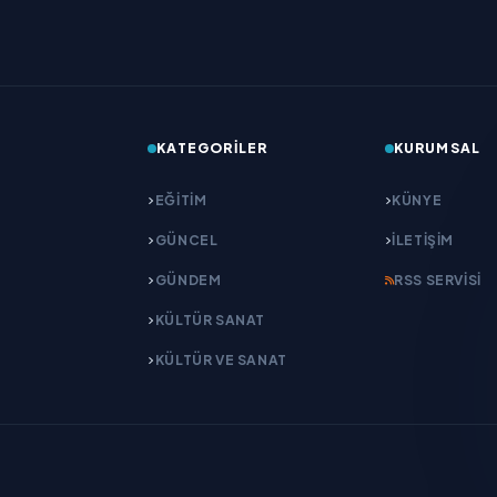
KATEGORILER
KURUMSAL
EĞITIM
KÜNYE
GÜNCEL
İLETIŞIM
GÜNDEM
RSS SERVISI
KÜLTÜR SANAT
KÜLTÜR VE SANAT