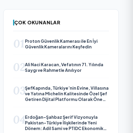
ÇOK OKUNANLAR
01
Proton Güvenlik Kamerası ile En İyi
Güvenlik Kameralarını Keşfedin
02
Ali Naci Karacan, Vefatının 71. Yılında
Saygı ve Rahmetle Anılıyor
03
ŞefKapında, Türkiye’nin Evine, Villasına
ve Yatına Michelin Kalitesinde Özel Şef
Getiren Dijital Platformu Olarak Öne
Çıkıyor
04
Erdoğan–Şahbaz Şerif Vizyonuyla
Pakistan–Türkiye İlişkilerinde Yeni
Dönem: Adil Sami ve PTIDC Ekonomik