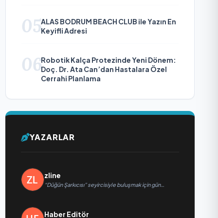
Diplomaside Öne Çıkıyor
05
ALAS BODRUM BEACH CLUB ile Yazın En
Keyifli Adresi
06
Robotik Kalça Protezinde Yeni Dönem:
Doç. Dr. Ata Can’dan Hastalara Özel
Cerrahi Planlama
YAZARLAR
zline
“Düğün Şarkıcısı” seyircisiyle buluşmak için gün
sayıyor
Haber Editör