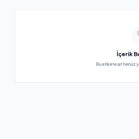
İçerik 
Bu etikete ait henüz y