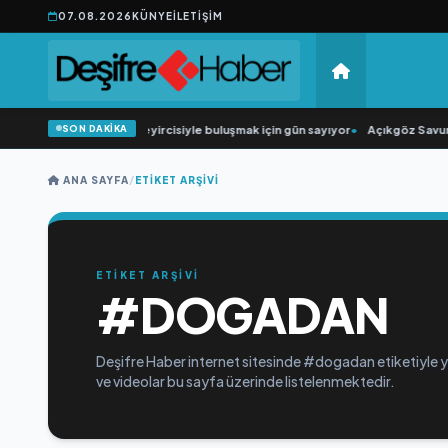
07.08.2026
KÜNYE
İLETIŞIM
SON DAKİKA
•
“Düğün Şarkıcısı” seyircisiyle buluşmak için gün sayıyor
•
Açıkgöz Savunma
ANA SAYFA
/
ETIKET ARŞIVI
ETİKET ARŞİVİ
#DOGADAN
Deşifre Haber internet sitesinde #dogadan etiketiyle ya
ve videolar bu sayfa üzerinde listelenmektedir.