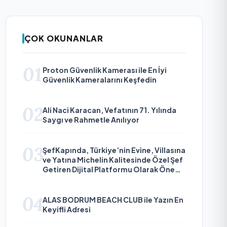
ÇOK OKUNANLAR
01
Proton Güvenlik Kamerası ile En İyi
Güvenlik Kameralarını Keşfedin
02
Ali Naci Karacan, Vefatının 71. Yılında
Saygı ve Rahmetle Anılıyor
03
ŞefKapında, Türkiye’nin Evine, Villasına
ve Yatına Michelin Kalitesinde Özel Şef
Getiren Dijital Platformu Olarak Öne
Çıkıyor
04
ALAS BODRUM BEACH CLUB ile Yazın En
Keyifli Adresi