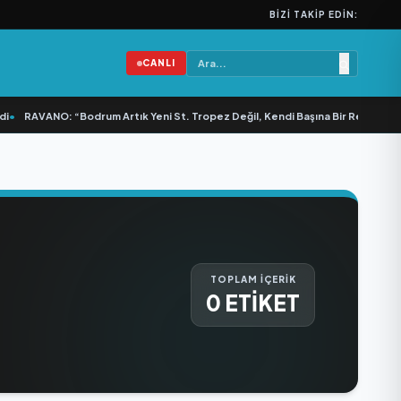
BIZI TAKIP EDIN:
CANLI
•
RAVANO: “Bodrum Artık Yeni St. Tropez Değil, Kendi Başına Bir Referans”
•
TOPLAM İÇERİK
0 ETİKET