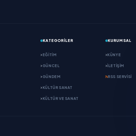
KATEGORILER
KURUMSAL
EĞITIM
KÜNYE
GÜNCEL
İLETIŞIM
GÜNDEM
RSS SERVISI
KÜLTÜR SANAT
KÜLTÜR VE SANAT