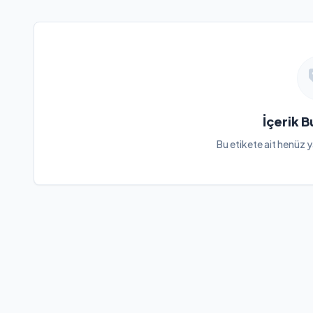
İçerik 
Bu etikete ait henüz y