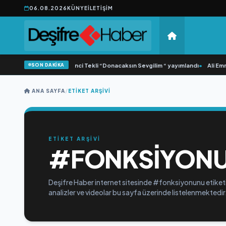
06.08.2026
KÜNYE
İLETIŞIM
SON DAKİKA
•
Yonca Samlı ‘dan İkinci Tekli “Donacaksın Sevgilim “ yayımlandı
•
Ali Emre
ANA SAYFA
/
ETIKET ARŞIVI
ETİKET ARŞİVİ
#FONKSIYON
Deşifre Haber internet sitesinde #fonksiyonunu etiketiy
analizler ve videolar bu sayfa üzerinde listelenmektedir