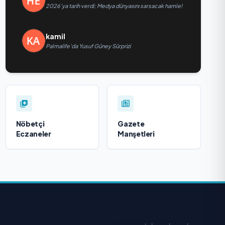
2026’ya tarih verdi; Medya dünyasını sarsacak hamle!
kamil
Palmalife’da Yusuf Güney Sürprizi
Nöbetçi
Gazete
Eczaneler
Manşetleri