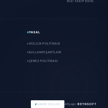
BIZI TAKIP EDIN:
YASAL
GIZLILIK POLITIKASI
KULLANIM ŞARTLARI
ÇEREZ POLITIKASI
Altyapı:
BEYNSOFT
HABER YAZILIMI