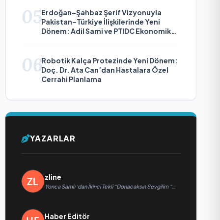
05
Erdoğan–Şahbaz Şerif Vizyonuyla
Pakistan–Türkiye İlişkilerinde Yeni
Dönem: Adil Sami ve PTIDC Ekonomik
Diplomaside Öne Çıkıyor
06
Robotik Kalça Protezinde Yeni Dönem:
Doç. Dr. Ata Can’dan Hastalara Özel
Cerrahi Planlama
YAZARLAR
zline
Yonca Samlı ‘dan İkinci Tekli “Donacaksın Sevgilim “
yayımlandı
Haber Editör