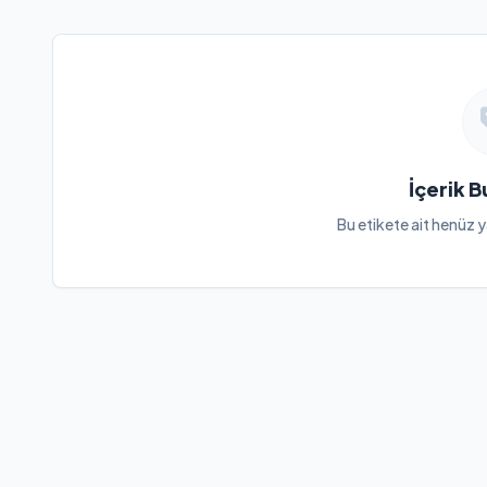
İçerik 
Bu etikete ait henüz y