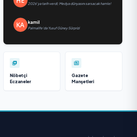
2026’ya tarih verdi; Medya dünyasını sarsacak hamle!
kamil
Palmalife’da Yusuf Güney Sürprizi
Nöbetçi
Gazete
Eczaneler
Manşetleri