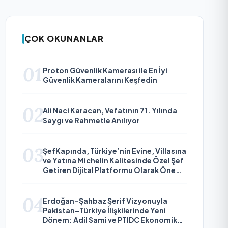
ÇOK OKUNANLAR
01
Proton Güvenlik Kamerası ile En İyi
Güvenlik Kameralarını Keşfedin
02
Ali Naci Karacan, Vefatının 71. Yılında
Saygı ve Rahmetle Anılıyor
03
ŞefKapında, Türkiye’nin Evine, Villasına
ve Yatına Michelin Kalitesinde Özel Şef
Getiren Dijital Platformu Olarak Öne
Çıkıyor
04
Erdoğan–Şahbaz Şerif Vizyonuyla
Pakistan–Türkiye İlişkilerinde Yeni
Dönem: Adil Sami ve PTIDC Ekonomik