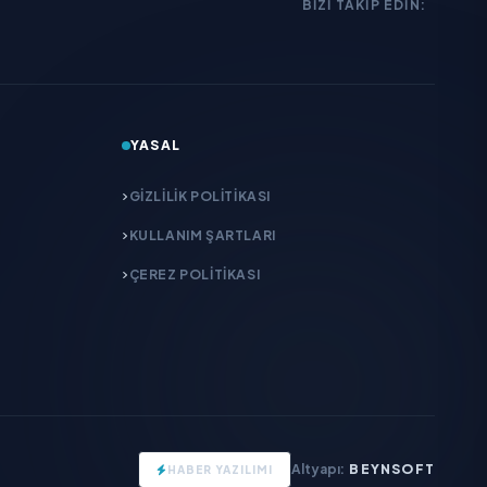
BIZI TAKIP EDIN:
YASAL
GIZLILIK POLITIKASI
KULLANIM ŞARTLARI
ÇEREZ POLITIKASI
Altyapı:
BEYNSOFT
HABER YAZILIMI