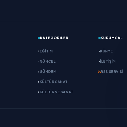
KATEGORILER
KURUMSAL
EĞITIM
KÜNYE
GÜNCEL
İLETIŞIM
GÜNDEM
RSS SERVISI
KÜLTÜR SANAT
KÜLTÜR VE SANAT