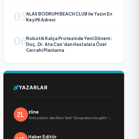
Diplomaside Öne Çıkıyor
05
ALAS BODRUM BEACH CLUB ile Yazın En
Keyifli Adresi
06
Robotik Kalça Protezinde Yeni Dönem:
Doç. Dr. Ata Can’dan Hastalara Özel
Cerrahi Planlama
YAZARLAR
zline
Yonca Samlı ‘dan İkinci Tekli “Donacaksın Sevgilim “
yayımlandı
Haber Editör