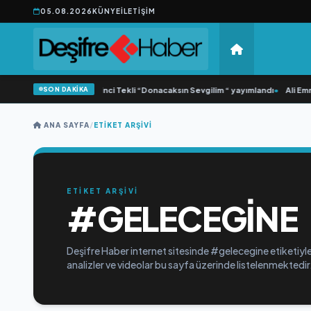
05.08.2026
KÜNYE
İLETIŞIM
SON DAKİKA
•
Yonca Samlı ‘dan İkinci Tekli “Donacaksın Sevgilim “ yayımlandı
•
Ali Emre
ANA SAYFA
/
ETIKET ARŞIVI
ETİKET ARŞİVİ
#GELECEGINE
Deşifre Haber internet sitesinde #gelecegine etiketiyle
analizler ve videolar bu sayfa üzerinde listelenmektedir