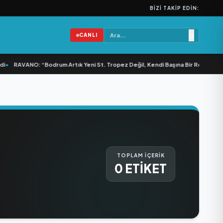
BIZI TAKIP EDIN:
CANLI
•
RAVANO: “Bodrum Artık Yeni St. Tropez Değil, Kendi Başına Bir Referans”
•
TOPLAM İÇERİK
0 ETİKET