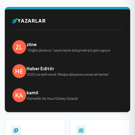
YAZARLAR
zline
“Düğün Şarkıcısı” seyircisiyle buluşmak için gün sayıyor
Haber Editör
2026’ya tarih verdi; Medya dünyasını sarsacak hamle!
kamil
Palmalife’da Yusuf Güney Sürprizi