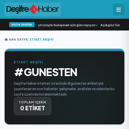
SON DAKİKA
•
“Düğün Şarkıcısı” seyircisiyle buluşmak için gün sayıyor
•
Açıkgöz Savunma S
ANA SAYFA
/
ETIKET ARŞIVI
ETİKET ARŞİVİ
#GUNESTEN
Deşifre Haber internet sitesinde #gunesten etiketiyle
yayınlanan en son haberler, gelişmeler, analizler ve videolar bu
sayfa üzerinde listelenmektedir.
TOPLAM İÇERİK
0 ETİKET