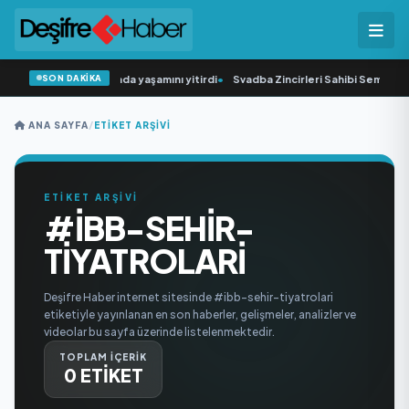
SON DAKİKA
çısı Cansever 59 yaşında yaşamını yitirdi
•
Svadba Zincirleri Sahibi Semih Hot
ANA SAYFA
/
ETIKET ARŞIVI
ETİKET ARŞİVİ
#IBB-SEHIR-
TIYATROLARI
Deşifre Haber internet sitesinde #ibb-sehir-tiyatrolari
etiketiyle yayınlanan en son haberler, gelişmeler, analizler ve
videolar bu sayfa üzerinde listelenmektedir.
TOPLAM İÇERİK
0 ETİKET