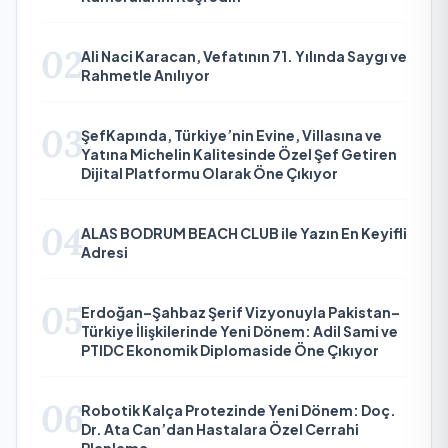
02
Ali Naci Karacan, Vefatının 71. Yılında Saygı ve
Rahmetle Anılıyor
03
ŞefKapında, Türkiye’nin Evine, Villasına ve
Yatına Michelin Kalitesinde Özel Şef Getiren
Dijital Platformu Olarak Öne Çıkıyor
04
ALAS BODRUM BEACH CLUB ile Yazın En Keyifli
Adresi
05
Erdoğan–Şahbaz Şerif Vizyonuyla Pakistan–
Türkiye İlişkilerinde Yeni Dönem: Adil Sami ve
PTIDC Ekonomik Diplomaside Öne Çıkıyor
06
Robotik Kalça Protezinde Yeni Dönem: Doç.
Dr. Ata Can’dan Hastalara Özel Cerrahi