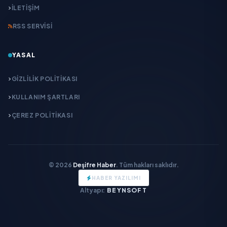
İLETIŞIM
RSS SERVISI
YASAL
GIZLILIK POLITIKASI
KULLANIM ŞARTLARI
ÇEREZ POLITIKASI
© 2026
Deşifre Haber
. Tüm hakları saklıdır.
HABER YAZILIMI
Altyapı:
BEYNSOFT