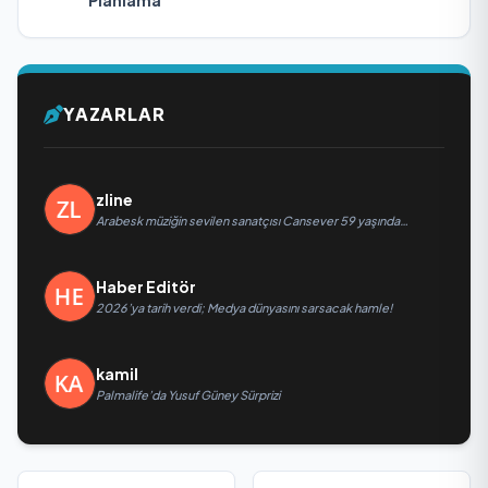
Planlama
YAZARLAR
zline
Arabesk müziğin sevilen sanatçısı Cansever 59 yaşında
yaşamını yitirdi
Haber Editör
2026’ya tarih verdi; Medya dünyasını sarsacak hamle!
kamil
Palmalife’da Yusuf Güney Sürprizi