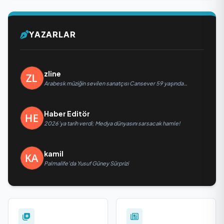
YAZARLAR
zline
Arabesk müziğin sevilen sanatçısı Cansever 59 yaşında
yaşamını yitirdi
Haber Editör
2026’ya tarih verdi; Medya dünyasını sarsacak hamle!
kamil
Palmalife’da Yusuf Güney Sürprizi