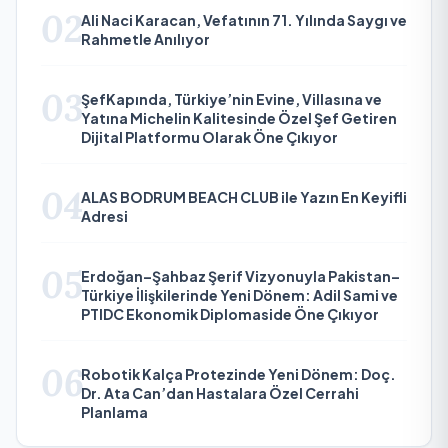
02
Ali Naci Karacan, Vefatının 71. Yılında Saygı ve
Rahmetle Anılıyor
03
ŞefKapında, Türkiye’nin Evine, Villasına ve
Yatına Michelin Kalitesinde Özel Şef Getiren
Dijital Platformu Olarak Öne Çıkıyor
04
ALAS BODRUM BEACH CLUB ile Yazın En Keyifli
Adresi
05
Erdoğan–Şahbaz Şerif Vizyonuyla Pakistan–
Türkiye İlişkilerinde Yeni Dönem: Adil Sami ve
PTIDC Ekonomik Diplomaside Öne Çıkıyor
06
Robotik Kalça Protezinde Yeni Dönem: Doç.
Dr. Ata Can’dan Hastalara Özel Cerrahi
Planlama