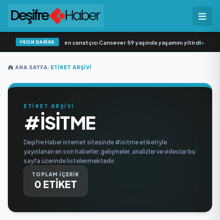
SON DAKİKA
Arabesk müziğin sevilen sanatçısı Cansever 59 yaşında yaşamını yitirdi
•
Svad
ANA SAYFA
/
ETIKET ARŞIVI
ETİKET ARŞİVİ
#ISITME
Deşifre Haber internet sitesinde #isitme etiketiyle
yayınlanan en son haberler, gelişmeler, analizler ve videolar bu
sayfa üzerinde listelenmektedir.
TOPLAM İÇERİK
0 ETİKET