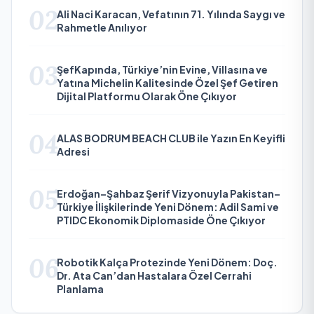
02
Ali Naci Karacan, Vefatının 71. Yılında Saygı ve
Rahmetle Anılıyor
03
ŞefKapında, Türkiye’nin Evine, Villasına ve
Yatına Michelin Kalitesinde Özel Şef Getiren
Dijital Platformu Olarak Öne Çıkıyor
04
ALAS BODRUM BEACH CLUB ile Yazın En Keyifli
Adresi
05
Erdoğan–Şahbaz Şerif Vizyonuyla Pakistan–
Türkiye İlişkilerinde Yeni Dönem: Adil Sami ve
PTIDC Ekonomik Diplomaside Öne Çıkıyor
06
Robotik Kalça Protezinde Yeni Dönem: Doç.
Dr. Ata Can’dan Hastalara Özel Cerrahi
Planlama