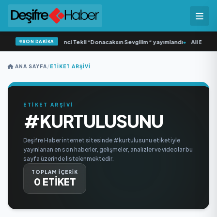
SON DAKİKA
•
Yonca Samlı ‘dan İkinci Tekli “Donacaksın Sevgilim “ yayımlandı
•
Ali Emre A
ANA SAYFA
/
ETIKET ARŞIVI
ETİKET ARŞİVİ
#KURTULUSUNU
Deşifre Haber internet sitesinde #kurtulusunu etiketiyle
yayınlanan en son haberler, gelişmeler, analizler ve videolar bu
sayfa üzerinde listelenmektedir.
TOPLAM İÇERİK
0 ETİKET