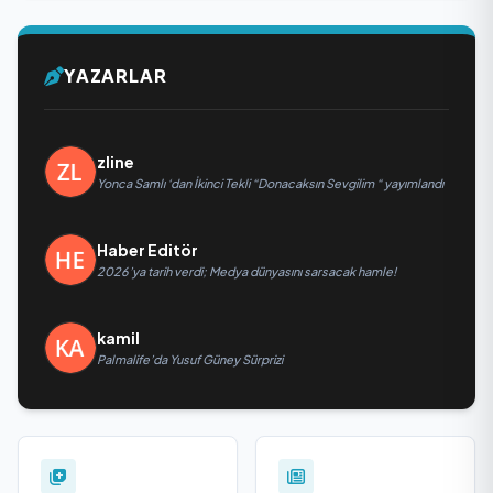
YAZARLAR
zline
Yonca Samlı ‘dan İkinci Tekli “Donacaksın Sevgilim “ yayımlandı
Haber Editör
2026’ya tarih verdi; Medya dünyasını sarsacak hamle!
kamil
Palmalife’da Yusuf Güney Sürprizi