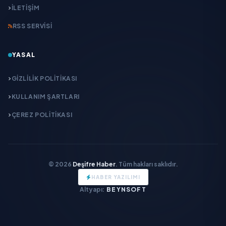
İLETIŞIM
RSS SERVISI
YASAL
GIZLILIK POLITIKASI
KULLANIM ŞARTLARI
ÇEREZ POLITIKASI
© 2026
Deşifre Haber
. Tüm hakları saklıdır.
HABER YAZILIMI
Altyapı:
BEYNSOFT