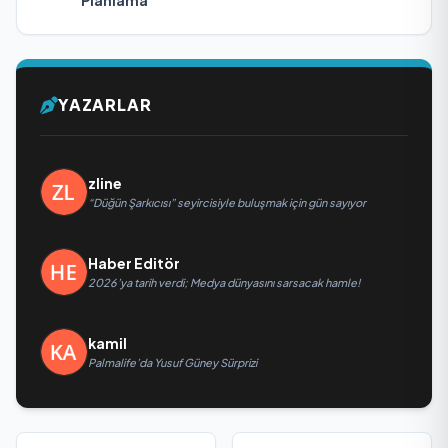
Planlama
YAZARLAR
zline
“Düğün Şarkıcısı” seyircisiyle buluşmak için gün sayıyor
Haber Editör
2026’ya tarih verdi; Medya dünyasını sarsacak hamle!
kamil
Palmalife’da Yusuf Güney Sürprizi