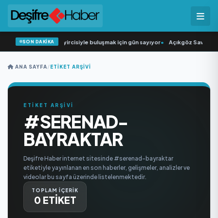
SON DAKİKA
“Düğün Şarkıcısı” seyircisiyle buluşmak için gün sayıyor
•
Açıkgöz Savunma S
ANA SAYFA
/
ETIKET ARŞIVI
ETİKET ARŞİVİ
#SERENAD-
BAYRAKTAR
Deşifre Haber internet sitesinde #serenad-bayraktar
etiketiyle yayınlanan en son haberler, gelişmeler, analizler ve
videolar bu sayfa üzerinde listelenmektedir.
TOPLAM İÇERİK
0 ETİKET