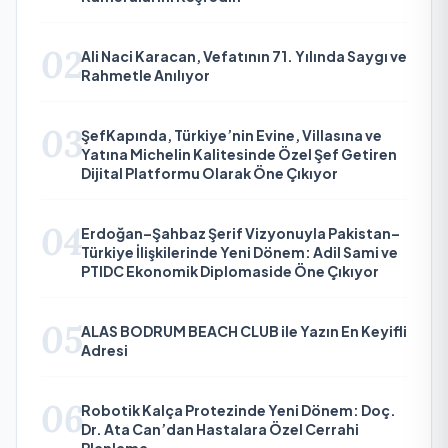
02
Ali Naci Karacan, Vefatının 71. Yılında Saygı ve
Rahmetle Anılıyor
03
ŞefKapında, Türkiye’nin Evine, Villasına ve
Yatına Michelin Kalitesinde Özel Şef Getiren
Dijital Platformu Olarak Öne Çıkıyor
04
Erdoğan–Şahbaz Şerif Vizyonuyla Pakistan–
Türkiye İlişkilerinde Yeni Dönem: Adil Sami ve
PTIDC Ekonomik Diplomaside Öne Çıkıyor
05
ALAS BODRUM BEACH CLUB ile Yazın En Keyifli
Adresi
06
Robotik Kalça Protezinde Yeni Dönem: Doç.
Dr. Ata Can’dan Hastalara Özel Cerrahi