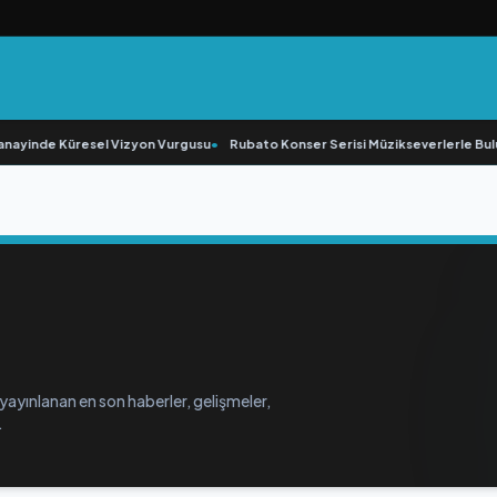
ayinde Küresel Vizyon Vurgusu
•
Rubato Konser Serisi Müzikseverlerle Bulu
yayınlanan en son haberler, gelişmeler,
.