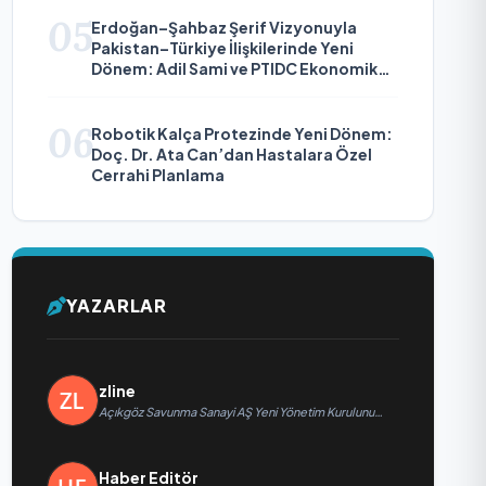
05
Erdoğan–Şahbaz Şerif Vizyonuyla
Pakistan–Türkiye İlişkilerinde Yeni
Dönem: Adil Sami ve PTIDC Ekonomik
Diplomaside Öne Çıkıyor
06
Robotik Kalça Protezinde Yeni Dönem:
Doç. Dr. Ata Can’dan Hastalara Özel
Cerrahi Planlama
YAZARLAR
zline
Açıkgöz Savunma Sanayi AŞ Yeni Yönetim Kurulunu
Açıkladı ve Savunma Sanayinde Küresel Vizyon
Vurgusu
Haber Editör