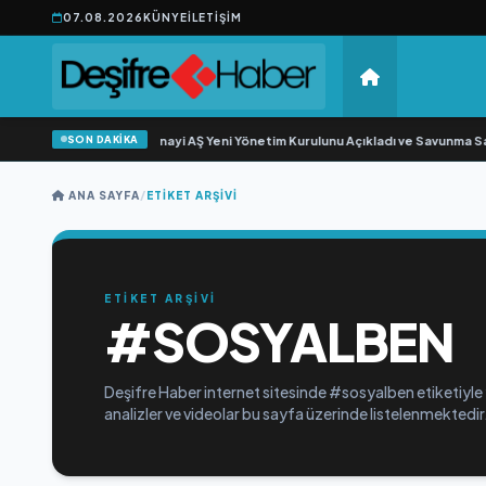
07.08.2026
KÜNYE
İLETIŞIM
SON DAKİKA
•
Açıkgöz Savunma Sanayi AŞ Yeni Yönetim Kurulunu Açıkladı ve Savunma San
ANA SAYFA
/
ETIKET ARŞIVI
ETİKET ARŞİVİ
#SOSYALBEN
Deşifre Haber internet sitesinde #sosyalben etiketiyle 
analizler ve videolar bu sayfa üzerinde listelenmektedir