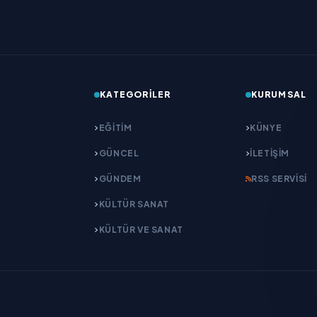
KATEGORILER
KURUMSAL
EĞITIM
KÜNYE
GÜNCEL
İLETIŞIM
GÜNDEM
RSS SERVISI
KÜLTÜR SANAT
KÜLTÜR VE SANAT