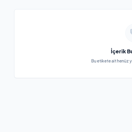
İçerik 
Bu etikete ait henüz y