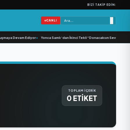
BIZI TAKIP EDIN:
CANLI
şmaya Devam Ediyor
•
Yonca Samlı ‘dan İkinci Tekli “Donacaksın Sevgilim “ yay
TOPLAM İÇERİK
0 ETİKET