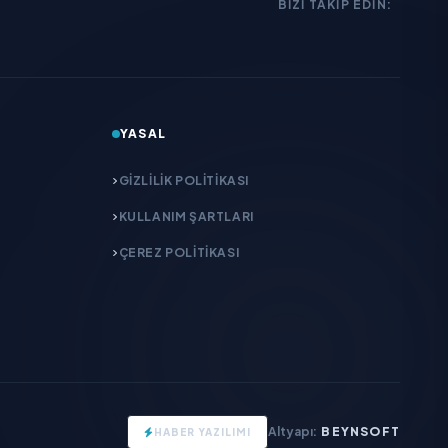
BIZI TAKIP EDIN:
YASAL
GIZLILIK POLITIKASI
KULLANIM ŞARTLARI
ÇEREZ POLITIKASI
Altyapı:
BEYNSOFT
HABER YAZILIMI