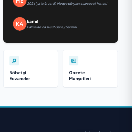
2026’ya tarih verdi; Medya dünyasını sarsacak hamle!
kamil
Palmalife’da Yusuf Güney Sürprizi
Nöbetçi
Gazete
Eczaneler
Manşetleri