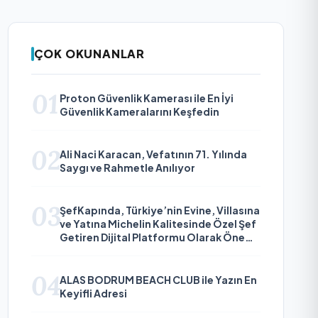
ÇOK OKUNANLAR
01
Proton Güvenlik Kamerası ile En İyi
Güvenlik Kameralarını Keşfedin
02
Ali Naci Karacan, Vefatının 71. Yılında
Saygı ve Rahmetle Anılıyor
03
ŞefKapında, Türkiye’nin Evine, Villasına
ve Yatına Michelin Kalitesinde Özel Şef
Getiren Dijital Platformu Olarak Öne
Çıkıyor
04
ALAS BODRUM BEACH CLUB ile Yazın En
Keyifli Adresi